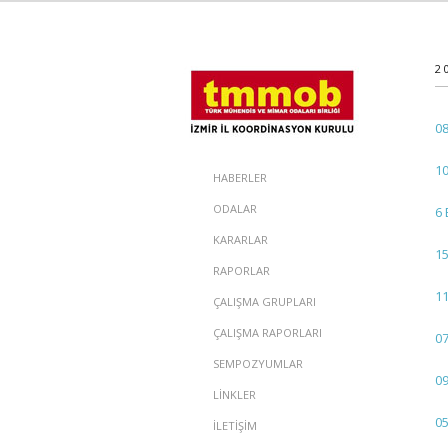
2
08
10
HABERLER
ODALAR
6 
KARARLAR
15
RAPORLAR
11
ÇALIŞMA GRUPLARI
ÇALIŞMA RAPORLARI
07
SEMPOZYUMLAR
09
LİNKLER
05
İLETİŞİM