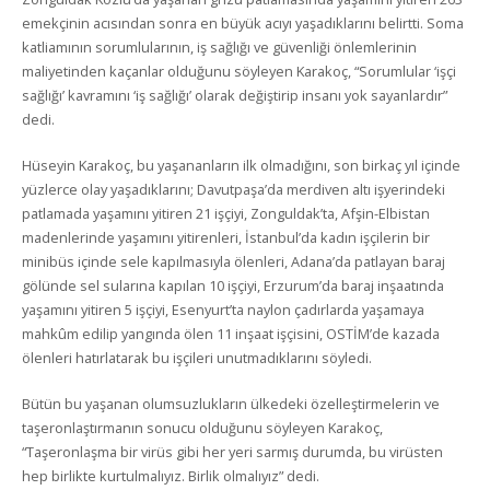
emekçinin acısından sonra en büyük acıyı yaşadıklarını belirtti. Soma
katliamının sorumlularının, iş sağlığı ve güvenliği önlemlerinin
maliyetinden kaçanlar olduğunu söyleyen Karakoç, “Sorumlular ‘işçi
sağlığı’ kavramını ‘iş sağlığı’ olarak değiştirip insanı yok sayanlardır”
dedi.
Hüseyin Karakoç, bu yaşananların ilk olmadığını, son birkaç yıl içinde
yüzlerce olay yaşadıklarını; Davutpaşa’da merdiven altı işyerindeki
patlamada yaşamını yitiren 21 işçiyi, Zonguldak’ta, Afşin-Elbistan
madenlerinde yaşamını yitirenleri, İstanbul’da kadın işçilerin bir
minibüs içinde sele kapılmasıyla ölenleri, Adana’da patlayan baraj
gölünde sel sularına kapılan 10 işçiyi, Erzurum’da baraj inşaatında
yaşamını yitiren 5 işçiyi, Esenyurt’ta naylon çadırlarda yaşamaya
mahkûm edilip yangında ölen 11 inşaat işçisini, OSTİM’de kazada
ölenleri hatırlatarak bu işçileri unutmadıklarını söyledi.
Bütün bu yaşanan olumsuzlukların ülkedeki özelleştirmelerin ve
taşeronlaştırmanın sonucu olduğunu söyleyen Karakoç,
“Taşeronlaşma bir virüs gibi her yeri sarmış durumda, bu virüsten
hep birlikte kurtulmalıyız. Birlik olmalıyız” dedi.