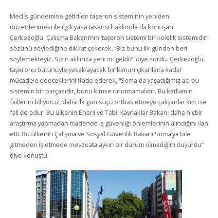
Meclis gündemine getirilen taşeron sisteminin yeniden
düzenlenmesi ile ilgili yasa tasarısı hakkında da konuşan
Çerkezoğlu, Çalışma Bakanı’nın ‘taşeron sistemi bir kölelik sistemidir’
sözünü söylediğine dikkat çekerek, “Biz bunu ilk günden beri
söylemekteyiz. Sizin aklınıza yeni mi geldi?” diye sordu. Çerkezoğlu,
taşeronu bütünüyle yasaklayacak bir kanun çıkarılana kadar
mücadele edeceklerini ifade ederek, “Soma da yaşadığımız acı bu
sistemin bir parçasıdır, bunu kimse unutmamalıdır. Bu katliamın
faillerini biliyoruz, daha ilk gün suçu örtbas etmeye çalışanlar kim ise
fail de odur. Bu ülkenin Enerji ve Tabii Kaynaklar Bakanı daha hiçbir
araştırma yapmadan madende iş güvenliği önlemlerinin alındığını ilan
etti. Bu ülkenin Çalışma ve Sosyal Güvenlik Bakanı Soma’ya bile
gitmeden işletmede mevzuata aykırı bir durum olmadığını duyurdu”
diye konuştu.