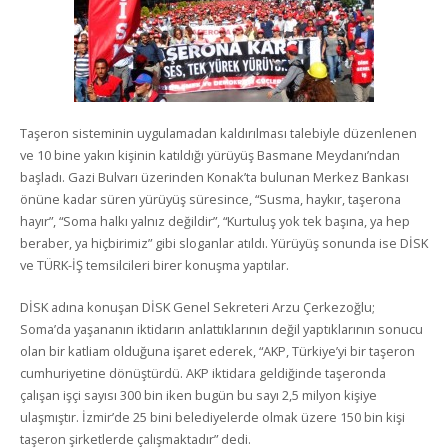
Taşeron sisteminin uygulamadan kaldırılması talebiyle düzenlenen
ve 10 bine yakın kişinin katıldığı yürüyüş Basmane Meydanı’ndan
başladı. Gazi Bulvarı üzerinden Konak’ta bulunan Merkez Bankası
önüne kadar süren yürüyüş süresince, “Susma, haykır, taşerona
hayır”, “Soma halkı yalnız değildir”, “Kurtuluş yok tek başına, ya hep
beraber, ya hiçbirimiz” gibi sloganlar atıldı. Yürüyüş sonunda ise DİSK
ve TÜRK-İŞ temsilcileri birer konuşma yaptılar.
DİSK adına konuşan DİSK Genel Sekreteri Arzu Çerkezoğlu;
Soma’da yaşananın iktidarın anlattıklarının değil yaptıklarının sonucu
olan bir katliam olduğuna işaret ederek, “AKP, Türkiye’yi bir taşeron
cumhuriyetine dönüştürdü. AKP iktidara geldiğinde taşeronda
çalışan işçi sayısı 300 bin iken bugün bu sayı 2,5 milyon kişiye
ulaşmıştır. İzmir’de 25 bini belediyelerde olmak üzere 150 bin kişi
taşeron şirketlerde çalışmaktadır” dedi.