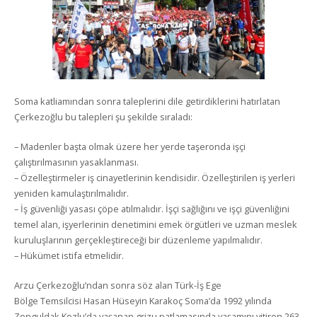
Soma katliamından sonra taleplerini dile getirdiklerini hatırlatan
Çerkezoğlu bu talepleri şu şekilde sıraladı:
– Madenler başta olmak üzere her yerde taşeronda işçi
çalıştırılmasının yasaklanması.
– Özelleştirmeler iş cinayetlerinin kendisidir. Özelleştirilen iş yerleri
yeniden kamulaştırılmalıdır.
– İş güvenliği yasası çöpe atılmalıdır. İşçi sağlığını ve işçi güvenliğini
temel alan, işyerlerinin denetimini emek örgütleri ve uzman meslek
kuruluşlarının gerçekleştireceği bir düzenleme yapılmalıdır.
– Hükümet istifa etmelidir.
Arzu Çerkezoğlu’ndan sonra söz alan Türk-İş Ege
Bölge Temsilcisi Hasan Hüseyin Karakoç Soma’da 1992 yılında
Zonguldak Kozlu’da yaşanan grizu patlamasında yaşamını yitiren 263