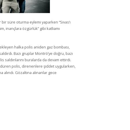
ir süre oturma eylemi yaparken “Sivas’ı
üm, inançlara özgürlük” gibi katliamı
kleyen halka polis aniden gaz bombası,
 saldırdı. Bazı gruplar Montrö’ye doğru, bazı
lis saldırılarını buralarda da devam ettirdi.
rdüren polis, direnenlere şiddet uygularken,
ına alındı. Gözaltına alınanlar gece