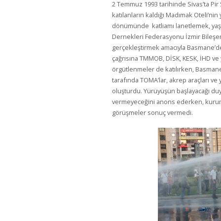
2 Temmuz 1993 tarihinde Sivas’ta Pir S
katılanların kaldığı Madımak Oteli’nin 
dönümünde katliamı lanetlemek, yaşam
Dernekleri Federasyonu İzmir Bileşen
gerçekleştirmek amacıyla Basmane’de 
çağrısına TMMOB, DİSK, KESK, İHD ve y
örgütlenmeler de katılırken, Basmane
tarafında TOMA’lar, akrep araçları ve y
oluşturdu. Yürüyüşün başlayacağı duyu
vermeyeceğini anons ederken, kurum te
görüşmeler sonuç vermedi.