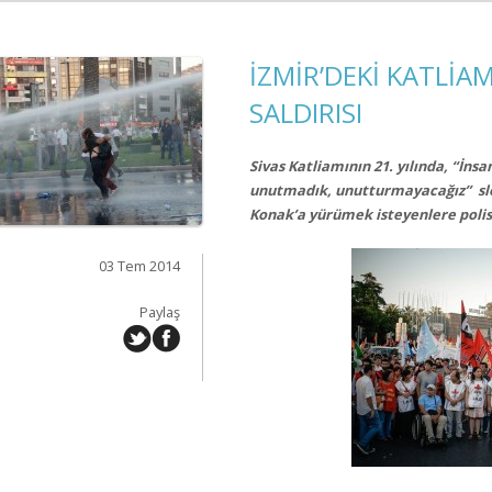
İZMİR’DEKİ KATLİA
SALDIRISI
Sivas Katliamının 21. yılında, “İn
unutmadık, unutturmayacağız” sl
Konak’a yürümek isteyenlere polis 
03 Tem 2014
Paylaş