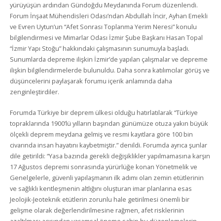
yürüyüşün ardından Gündoğdu Meydanında Forum düzenlendi.
Forum İnşaat Mühendisleri Odası’ndan Abdullah İncir, Ayhan Emekli
ve Evren Uytun’un “Afet Sonrası Toplanma Yerim Neresi” konulu
bilgilendirmesi ve Mimarlar Odası İzmir Şube Başkanı Hasan Topal
“İzmir Yapı Stoğu” hakkındaki çalışmasının sunumuyla başladı.
Sunumlarda depreme ilişkin İzmir’de yapılan çalışmalar ve depreme
ilişkin bilgilendirmelerde bulunuldu. Daha sonra katılımcılar görüş ve
düşüncelerini paylaşarak forumu içerik anlamında daha
zenginleştirdiler.
Forumda Türkiye bir deprem ülkesi olduğu hatırlatılarak “Türkiye
topraklarında 1900’lü yılların başından günümüze otuza yakın büyük
ölçekli deprem meydana gelmiş ve resmi kayıtlara göre 100 bin
civarında insan hayatını kaybetmiştir.” denildi. Forumda ayrıca şunlar
dile getirildi: “Yasa bazında gerekli değişiklikler yapılmamasına karşın
17 Ağustos depremi sonrasında yürürlüğe konan Yönetmelik ve
Genelgelerle, güvenli yapılaşmanın ilk adımı olan zemin etütlerinin
ve sağlıklı kentleşmenin altlığını oluşturan imar planlarına esas
Jeolojik-Jeoteknik etütlerin zorunlu hale getirilmesi önemli bir
gelişme olarak değerlendirilmesine rağmen, afet risklerinin