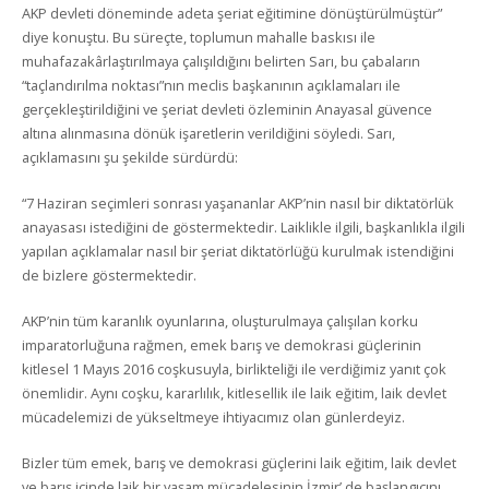
AKP devleti döneminde adeta şeriat eğitimine dönüştürülmüştür”
diye konuştu. Bu süreçte, toplumun mahalle baskısı ile
muhafazakârlaştırılmaya çalışıldığını belirten Sarı, bu çabaların
“taçlandırılma noktası”nın meclis başkanının açıklamaları ile
gerçekleştirildiğini ve şeriat devleti özleminin Anayasal güvence
altına alınmasına dönük işaretlerin verildiğini söyledi. Sarı,
açıklamasını şu şekilde sürdürdü:
“7 Haziran seçimleri sonrası yaşananlar AKP’nin nasıl bir diktatörlük
anayasası istediğini de göstermektedir. Laiklikle ilgili, başkanlıkla ilgili
yapılan açıklamalar nasıl bir şeriat diktatörlüğü kurulmak istendiğini
de bizlere göstermektedir.
AKP’nin tüm karanlık oyunlarına, oluşturulmaya çalışılan korku
imparatorluğuna rağmen, emek barış ve demokrasi güçlerinin
kitlesel 1 Mayıs 2016 coşkusuyla, birlikteliği ile verdiğimiz yanıt çok
önemlidir. Aynı coşku, kararlılık, kitlesellik ile laik eğitim, laik devlet
mücadelemizi de yükseltmeye ihtiyacımız olan günlerdeyiz.
Bizler tüm emek, barış ve demokrasi güçlerini laik eğitim, laik devlet
ve barış içinde laik bir yaşam mücadelesinin İzmir’ de başlangıcını