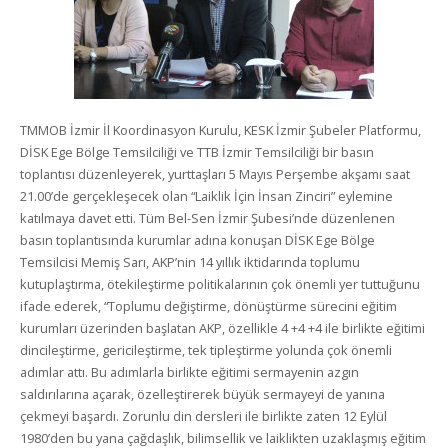
TMMOB İzmir İl Koordinasyon Kurulu, KESK İzmir Şubeler Platformu,
DİSK Ege Bölge Temsilciliği ve TTB İzmir Temsilciliği bir basın
toplantısı düzenleyerek, yurttaşları 5 Mayıs Perşembe akşamı saat
21.00’de gerçekleşecek olan “Laiklik İçin İnsan Zinciri” eylemine
katılmaya davet etti. Tüm Bel-Sen İzmir Şubesi’nde düzenlenen
basın toplantısında kurumlar adına konuşan DİSK Ege Bölge
Temsilcisi Memiş Sarı, AKP’nin 14 yıllık iktidarında toplumu
kutuplaştırma, ötekileştirme politikalarının çok önemli yer tuttuğunu
ifade ederek, “Toplumu değiştirme, dönüştürme sürecini eğitim
kurumları üzerinden başlatan AKP, özellikle 4 +4 +4 ile birlikte eğitimi
dincileştirme, gericileştirme, tek tipleştirme yolunda çok önemli
adımlar attı. Bu adımlarla birlikte eğitimi sermayenin azgın
saldırılarına açarak, özelleştirerek büyük sermayeyi de yanına
çekmeyi başardı. Zorunlu din dersleri ile birlikte zaten 12 Eylül
1980’den bu yana çağdaşlık, bilimsellik ve laiklikten uzaklaşmış eğitim