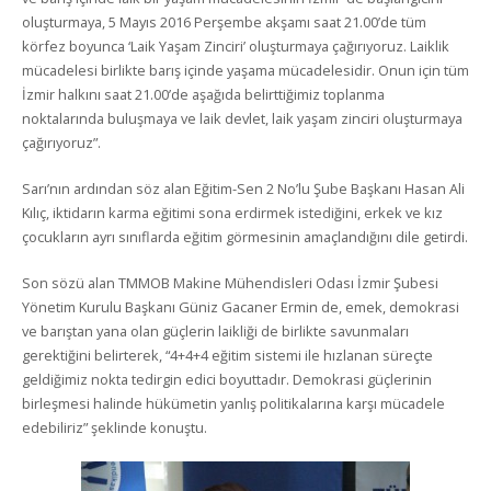
oluşturmaya, 5 Mayıs 2016 Perşembe akşamı saat 21.00’de tüm
körfez boyunca ‘Laik Yaşam Zinciri’ oluşturmaya çağırıyoruz. Laiklik
mücadelesi birlikte barış içinde yaşama mücadelesidir. Onun için tüm
İzmir halkını saat 21.00’de aşağıda belirttiğimiz toplanma
noktalarında buluşmaya ve laik devlet, laik yaşam zinciri oluşturmaya
çağırıyoruz”.
Sarı’nın ardından söz alan Eğitim-Sen 2 No’lu Şube Başkanı Hasan Ali
Kılıç, iktidarın karma eğitimi sona erdirmek istediğini, erkek ve kız
çocukların ayrı sınıflarda eğitim görmesinin amaçlandığını dile getirdi.
Son sözü alan TMMOB Makine Mühendisleri Odası İzmir Şubesi
Yönetim Kurulu Başkanı Güniz Gacaner Ermin de, emek, demokrasi
ve barıştan yana olan güçlerin laikliği de birlikte savunmaları
gerektiğini belirterek, “4+4+4 eğitim sistemi ile hızlanan süreçte
geldiğimiz nokta tedirgin edici boyuttadır. Demokrasi güçlerinin
birleşmesi halinde hükümetin yanlış politikalarına karşı mücadele
edebiliriz” şeklinde konuştu.