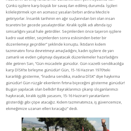
Çünkü işçilere karşı büyük bir savaş ilan edilmiş durumda. İşçileri
köleleştirmek için en acımasız yasaları birbiri ardına Meclis’e
getiriyorlar. İnsanlık tarihinin en ağır suçlarından biri olan insan
ticaretini bir gecede yasalaştırdılar. Kiralık işçilik adı altında işçi
simsarlığını yasal hale getirdiler. Seçimlerden önce taşeron işçilere
kadro vaat ettiler, seçimlerden sonra eskisinden beter bir
düzenlemeyi geçirdiler” şeklinde konuştu. İktidarın kıdem
tazminatını fona devretmeyi amaçladığını, kadın işçilere de yarı
zamanlı ve evden çalışmayı dayatacak düzenlemeler hazırladığını
dile getiren Sarı, “Gün mücadele günüdür. Gün icazetli sendikacılığa
karşı DİSK’te birleşme günüdür! Gün, 15-16 Haziran 1970’teki
kararlılığı gösterme, “İnadına sendika, inadına DİSK” diye haykırma
günüdür! Gün rüzgâr ekenlerin fırtına biçeceğini gösterme günüdür!
Bugün yapılacak olan bellidir! Bayraklarımızı çıkarıp sloganlarımızı
haykıracak, kiralık işçilik yasasını, 15-16 Haziran’ı yaratanların
gösterdiği gibi çöpe atacağız. Kıdem tazminatımıza, iş güvencemize,
ekmeğimize uzanan elleri kıracağız” dedi.