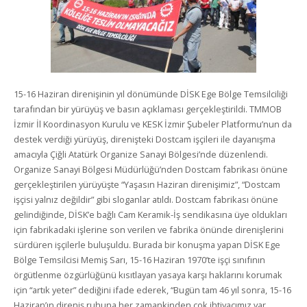
15-16 Haziran direnişinin yıl dönümünde DİSK Ege Bölge Temsilciliği
tarafından bir yürüyüş ve basın açıklaması gerçekleştirildi. TMMOB
İzmir İl Koordinasyon Kurulu ve KESK İzmir Şubeler Platformu’nun da
destek verdiği yürüyüş, direnişteki Dostcam işçileri ile dayanışma
amacıyla Çiğli Atatürk Organize Sanayi Bölgesi’nde düzenlendi.
Organize Sanayi Bölgesi Müdürlüğü’nden Dostcam fabrikası önüne
gerçekleştirilen yürüyüşte “Yaşasın Haziran direnişimiz”, “Dostcam
işçisi yalnız değildir” gibi sloganlar atıldı. Dostcam fabrikası önüne
gelindiğinde, DİSK’e bağlı Cam Keramik-İş sendikasına üye oldukları
için fabrikadaki işlerine son verilen ve fabrika önünde direnişlerini
sürdüren işçilerle buluşuldu. Burada bir konuşma yapan DİSK Ege
Bölge Temsilcisi Memiş Sarı, 15-16 Haziran 1970’te işçi sınıfının
örgütlenme özgürlüğünü kısıtlayan yasaya karşı haklarını korumak
için “artık yeter” dediğini ifade ederek, “Bugün tam 46 yıl sonra, 15-16
Haziran’ın direniş ruhuna her zamankinden çok ihtiyacımız var.