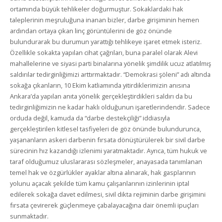
ortamında büyük tehlikeler doğurmuştur. Sokaklardaki hak
taleplerinin meşruluğuna inanan bizler, darbe girişiminin hemen
ardından ortaya çıkan linç görüntülerini de göz önünde
bulundurarak bu durumun yarattığı tehlikeye işaret etmek isteriz.
Özellikle sokakta yapılan cihat çağrıları, buna paralel olarak Alevi
mahallelerine ve siyasi parti binalarına yönelik şimdilik ucuz atlatılmış
saldırılar tedirginliğimizi arttırmaktadır. “Demokrasi şöleni” adı altında
sokağa çıkanların, 10 Ekim katliamında yitirdiklerimizin anısına
Ankara’da yapılan anıta yönelik gerçekleştirdikleri saldırı da bu
tedirginliğimizin ne kadar haklı olduğunun işaretlerindendir. Sadece
orduda değil, kamuda da “darbe destekçiliği” iddiasıyla
gerçekleştirilen kitlesel tasfiyeleri de göz önünde bulundurunca,
yaşananların askeri darbenin fırsata dönüştürülerek bir sivil darbe
sürecinin hız kazandığı izlenimi yaratmaktadır. Ayrıca, tüm hukuk ve
taraf olduğumuz uluslararası sözleşmeler, anayasada tanımlanan
temel hak ve özgürlükler ayaklar altına alınarak, hak gasplarının
yolunu açacak şekilde tüm kamu çalışanlarının izinlerinin iptal
edilerek sokağa davet edilmesi, sivil dikta rejiminin darbe girişimini
fırsata çevirerek güçlenmeye çabalayacağına dair önemli ipuçları
sunmaktadır.