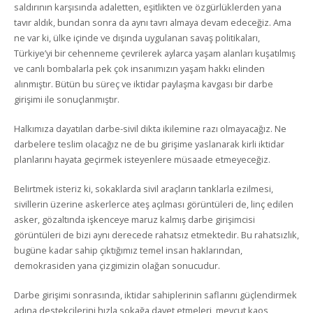
saldırının karşısında adaletten, eşitlikten ve özgürlüklerden yana
tavır aldık, bundan sonra da aynı tavrı almaya devam edeceğiz. Ama
ne var ki, ülke içinde ve dışında uygulanan savaş politikaları,
Türkiye’yi bir cehenneme çevrilerek aylarca yaşam alanları kuşatılmış
ve canlı bombalarla pek çok insanımızın yaşam hakkı elinden
alınmıştır. Bütün bu süreç ve iktidar paylaşma kavgası bir darbe
girişimi ile sonuçlanmıştır.
Halkımıza dayatılan darbe-sivil dikta ikilemine razı olmayacağız. Ne
darbelere teslim olacağız ne de bu girişime yaslanarak kirli iktidar
planlarını hayata geçirmek isteyenlere müsaade etmeyeceğiz.
Belirtmek isteriz ki, sokaklarda sivil araçların tanklarla ezilmesi,
sivillerin üzerine askerlerce ateş açılması görüntüleri de, linç edilen
asker, gözaltında işkenceye maruz kalmış darbe girişimcisi
görüntüleri de bizi aynı derecede rahatsız etmektedir. Bu rahatsızlık,
bugüne kadar sahip çıktığımız temel insan haklarından,
demokrasiden yana çizgimizin olağan sonucudur.
Darbe girişimi sonrasında, iktidar sahiplerinin saflarını güçlendirmek
adına destekçilerini hızla sokağa davet etmeleri, mevcut kaos