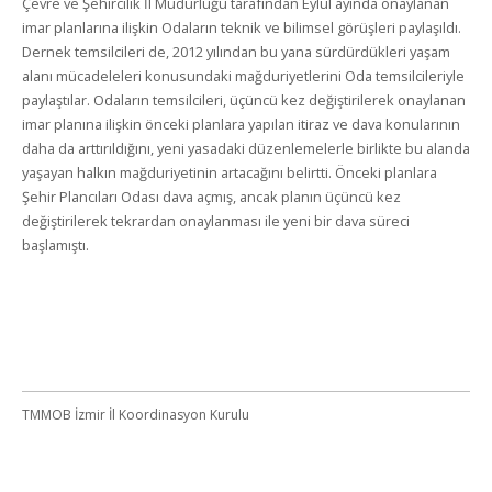
Çevre ve Şehircilik İl Müdürlüğü tarafından Eylül ayında onaylanan
imar planlarına ilişkin Odaların teknik ve bilimsel görüşleri paylaşıldı.
Dernek temsilcileri de, 2012 yılından bu yana sürdürdükleri yaşam
alanı mücadeleleri konusundaki mağduriyetlerini Oda temsilcileriyle
paylaştılar. Odaların temsilcileri, üçüncü kez değiştirilerek onaylanan
imar planına ilişkin önceki planlara yapılan itiraz ve dava konularının
daha da arttırıldığını, yeni yasadaki düzenlemelerle birlikte bu alanda
yaşayan halkın mağduriyetinin artacağını belirtti. Önceki planlara
Şehir Plancıları Odası dava açmış, ancak planın üçüncü kez
değiştirilerek tekrardan onaylanması ile yeni bir dava süreci
başlamıştı.
TMMOB İzmir İl Koordinasyon Kurulu