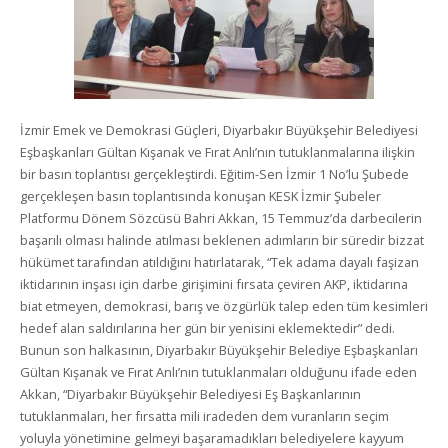
İzmir Emek ve Demokrasi Güçleri, Diyarbakır Büyükşehir Belediyesi
Eşbaşkanları Gültan Kışanak ve Fırat Anlı’nın tutuklanmalarına ilişkin
bir basın toplantısı gerçekleştirdi. Eğitim-Sen İzmir 1 No’lu Şubede
gerçekleşen basın toplantısında konuşan KESK İzmir Şubeler
Platformu Dönem Sözcüsü Bahri Akkan, 15 Temmuz’da darbecilerin
başarılı olması halinde atılması beklenen adımların bir süredir bizzat
hükümet tarafından atıldığını hatırlatarak, “Tek adama dayalı faşizan
iktidarının inşası için darbe girişimini fırsata çeviren AKP, iktidarına
biat etmeyen, demokrasi, barış ve özgürlük talep eden tüm kesimleri
hedef alan saldırılarına her gün bir yenisini eklemektedir” dedi.
Bunun son halkasının, Diyarbakır Büyükşehir Belediye Eşbaşkanları
Gültan Kışanak ve Fırat Anlı’nın tutuklanmaları olduğunu ifade eden
Akkan, “Diyarbakır Büyükşehir Belediyesi Eş Başkanlarının
tutuklanmaları, her fırsatta mili iradeden dem vuranların seçim
yoluyla yönetimine gelmeyi başaramadıkları belediyelere kayyum