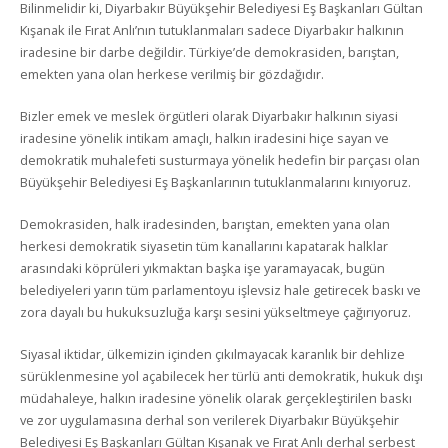
Bilinmelidir ki, Diyarbakır Büyükşehir Belediyesi Eş Başkanları Gültan
Kışanak ile Fırat Anlı’nın tutuklanmaları sadece Diyarbakır halkının
iradesine bir darbe değildir. Türkiye’de demokrasiden, barıştan,
emekten yana olan herkese verilmiş bir gözdağıdır.
Bizler emek ve meslek örgütleri olarak Diyarbakır halkının siyasi
iradesine yönelik intikam amaçlı, halkın iradesini hiçe sayan ve
demokratik muhalefeti susturmaya yönelik hedefin bir parçası olan
Büyükşehir Belediyesi Eş Başkanlarının tutuklanmalarını kınıyoruz.
Demokrasiden, halk iradesinden, barıştan, emekten yana olan
herkesi demokratik siyasetin tüm kanallarını kapatarak halklar
arasındaki köprüleri yıkmaktan başka işe yaramayacak, bugün
belediyeleri yarın tüm parlamentoyu işlevsiz hale getirecek baskı ve
zora dayalı bu hukuksuzluğa karşı sesini yükseltmeye çağırıyoruz.
Siyasal iktidar, ülkemizin içinden çıkılmayacak karanlık bir dehlize
sürüklenmesine yol açabilecek her türlü anti demokratik, hukuk dışı
müdahaleye, halkın iradesine yönelik olarak gerçekleştirilen baskı
ve zor uygulamasına derhal son verilerek Diyarbakır Büyükşehir
Belediyesi Eş Başkanları Gültan Kışanak ve Fırat Anlı derhal serbest