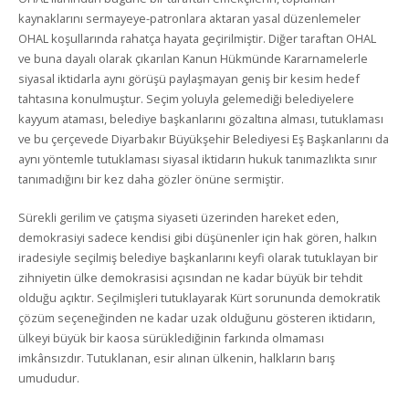
kaynaklarını sermayeye-patronlara aktaran yasal düzenlemeler
OHAL koşullarında rahatça hayata geçirilmiştir. Diğer taraftan OHAL
ve buna dayalı olarak çıkarılan Kanun Hükmünde Kararnamelerle
siyasal iktidarla aynı görüşü paylaşmayan geniş bir kesim hedef
tahtasına konulmuştur. Seçim yoluyla gelemediği belediyelere
kayyum ataması, belediye başkanlarını gözaltına alması, tutuklaması
ve bu çerçevede Diyarbakır Büyükşehir Belediyesi Eş Başkanlarını da
aynı yöntemle tutuklaması siyasal iktidarın hukuk tanımazlıkta sınır
tanımadığını bir kez daha gözler önüne sermiştir.
Sürekli gerilim ve çatışma siyaseti üzerinden hareket eden,
demokrasiyi sadece kendisi gibi düşünenler için hak gören, halkın
iradesiyle seçilmiş belediye başkanlarını keyfi olarak tutuklayan bir
zihniyetin ülke demokrasisi açısından ne kadar büyük bir tehdit
olduğu açıktır. Seçilmişleri tutuklayarak Kürt sorununda demokratik
çözüm seçeneğinden ne kadar uzak olduğunu gösteren iktidarın,
ülkeyi büyük bir kaosa sürüklediğinin farkında olmaması
imkânsızdır. Tutuklanan, esir alınan ülkenin, halkların barış
umududur.