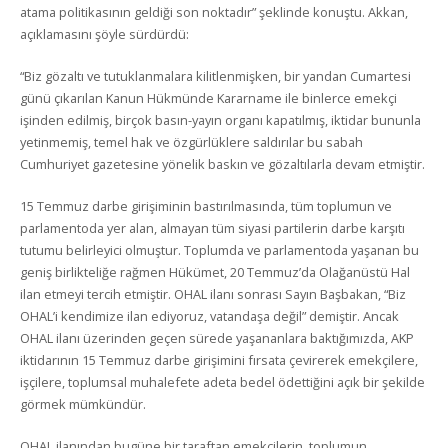
atama politikasının geldiği son noktadır” şeklinde konuştu. Akkan,
açıklamasını şöyle sürdürdü:
“Biz gözaltı ve tutuklanmalara kilitlenmişken, bir yandan Cumartesi
günü çıkarılan Kanun Hükmünde Kararname ile binlerce emekçi
işinden edilmiş, birçok basın-yayın organı kapatılmış, iktidar bununla
yetinmemiş, temel hak ve özgürlüklere saldırılar bu sabah
Cumhuriyet gazetesine yönelik baskın ve gözaltılarla devam etmiştir.
15 Temmuz darbe girişiminin bastırılmasında, tüm toplumun ve
parlamentoda yer alan, almayan tüm siyasi partilerin darbe karşıtı
tutumu belirleyici olmuştur. Toplumda ve parlamentoda yaşanan bu
geniş birlikteliğe rağmen Hükümet, 20 Temmuz’da Olağanüstü Hal
ilan etmeyi tercih etmiştir. OHAL ilanı sonrası Sayın Başbakan, “Biz
OHAL’i kendimize ilan ediyoruz, vatandaşa değil” demiştir. Ancak
OHAL ilanı üzerinden geçen sürede yaşananlara baktığımızda, AKP
iktidarının 15 Temmuz darbe girişimini fırsata çevirerek emekçilere,
işçilere, toplumsal muhalefete adeta bedel ödettiğini açık bir şekilde
görmek mümkündür.
OHAL ilanından bugüne bir taraftan emekçilerin, toplumun