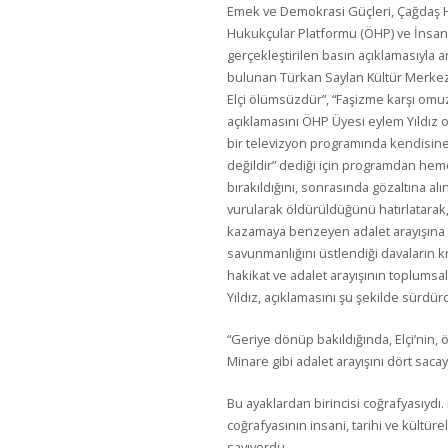
Emek ve Demokrasi Güçleri, Çağdaş 
Hukukçular Platformu (ÖHP) ve İnsan 
gerçekleştirilen basın açıklamasıyla a
bulunan Türkan Saylan Kültür Merkezi
Elçi ölümsüzdür”, “Faşizme karşı omuz
açıklamasını ÖHP Üyesi eylem Yıldız oku
bir televizyon programında kendisine
değildir” dediği için programdan hem
bırakıldığını, sonrasında gözaltına al
vurularak öldürüldüğünü hatırlatarak, 
kazamaya benzeyen adalet arayışına ken
savunmanlığını üstlendiği davaların kr
hakikat ve adalet arayışının toplumsa
Yıldız, açıklamasını şu şekilde sürdür
“Geriye dönüp bakıldığında, Elçi’nin,
Minare gibi adalet arayışını dört saca
Bu ayaklardan birincisi coğrafyasıydı.
coğrafyasının insani, tarihi ve kültüre
sayıyordu.