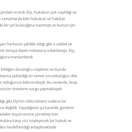
şındaki ısrardı. Elçi, hukukun yok sayıldığı ve
 zamanlarda bile hukukun ve hakikat
ibi bir yol bulacağına inanmıştı ve bunun için
yan herkesin şahitlik ettiği gibi o adalet ve
nlı olmaya davet noktasına odaklamıştı. Elçi,
duğuna inanlardandı.
bildiğini dosdoğru söyleme ve bunda
uzlarına yüklediği en temel sorumluluğun dile
me olduğunun bilincindeydi. Bu nedenle, linçe
e sözün önemine vurgu yapmaktaydı.
ığı gibi Elçi’nin öldürülmesi sadece bir
si değildi. Yaşadığımız şu karanlık günlerin
e adalet düşüncesine yönelmiş tüm
alara karşı söz söyleyecek bir hukuk ve
rden hedeflendiği anlaşılmaktadır.