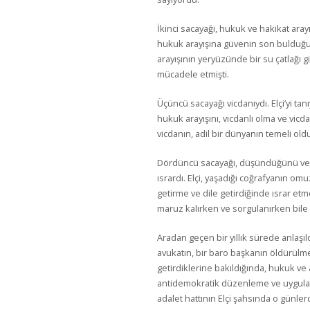
İkinci sacayağı, hukuk ve hakikat arayı
hukuk arayışına güvenin son bulduğu
arayışının yeryüzünde bir su çatlağı g
mücadele etmişti.
Üçüncü sacayağı vicdanıydı. Elçi’yi tanı
hukuk arayışını, vicdanlı olma ve vicda
vicdanın, adil bir dünyanın temeli ol
Dördüncü sacayağı, düşündüğünü ve 
ısrardı. Elçi, yaşadığı coğrafyanın om
getirme ve dile getirdiğinde ısrar et
maruz kalırken ve sorgulanırken bil
Aradan geçen bir yıllık sürede anlaşıld
avukatın, bir baro başkanın öldürülme
getirdiklerine bakıldığında, hukuk v
antidemokratik düzenleme ve uygulam
adalet hattının Elçi şahsında o günle