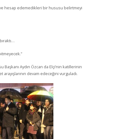
ı ve hesap edemedikleri bir hususu belirtmeyi
 bıraktı…
 bitmeyecek.”
su Başkanı Aydın Özcan da Elçi’nin katillerinin
et arayışlarının devam edeceğini vurguladı.