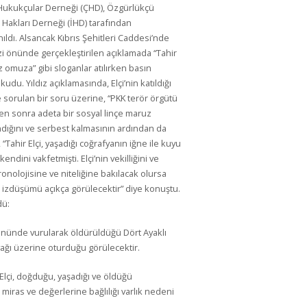
Hukukçular Derneği (ÇHD), Özgürlükçü
Hakları Derneği (İHD) tarafından
nıldı. Alsancak Kıbrıs Şehitleri Caddesi’nde
 önünde gerçekleştirilen açıklamada “Tahir
 omuza” gibi sloganlar atılırken basın
du. Yıldız açıklamasında, Elçi’nin katıldığı
 sorulan bir soru üzerine, “PKK terör örgütü
en sonra adeta bir sosyal linçe maruz
ındığını ve serbest kalmasının ardından da
“Tahir Elçi, yaşadığı coğrafyanın iğne ile kuyu
dini vakfetmişti. Elçi’nin vekilliğini ve
onolojisine ve niteliğine bakılacak olursa
l izdüşümü açıkça görülecektir” diye konuştu.
dü:
 önünde vurularak öldürüldüğü Dört Ayaklı
yağı üzerine oturduğu görülecektir.
 Elçi, doğduğu, yaşadığı ve öldüğü
l miras ve değerlerine bağlılığı varlık nedeni