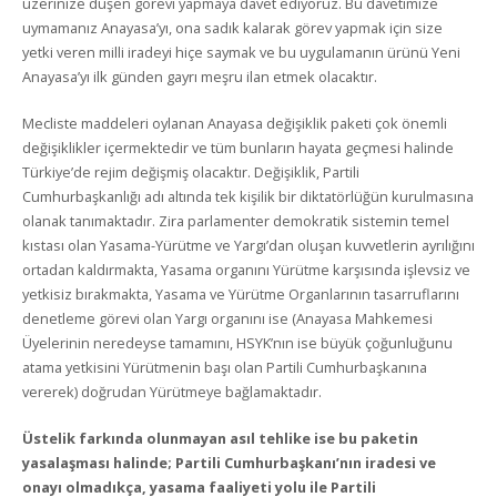
üzerinize düşen görevi yapmaya davet ediyoruz. Bu davetimize
uymamanız Anayasa’yı, ona sadık kalarak görev yapmak için size
yetki veren milli iradeyi hiçe saymak ve bu uygulamanın ürünü Yeni
Anayasa’yı ilk günden gayrı meşru ilan etmek olacaktır.
Mecliste maddeleri oylanan Anayasa değişiklik paketi çok önemli
değişiklikler içermektedir ve tüm bunların hayata geçmesi halinde
Türkiye’de rejim değişmiş olacaktır. Değişiklik, Partili
Cumhurbaşkanlığı adı altında tek kişilik bir diktatörlüğün kurulmasına
olanak tanımaktadır. Zira parlamenter demokratik sistemin temel
kıstası olan Yasama-Yürütme ve Yargı’dan oluşan kuvvetlerin ayrılığını
ortadan kaldırmakta, Yasama organını Yürütme karşısında işlevsiz ve
yetkisiz bırakmakta, Yasama ve Yürütme Organlarının tasarruflarını
denetleme görevi olan Yargı organını ise (Anayasa Mahkemesi
Üyelerinin neredeyse tamamını, HSYK’nın ise büyük çoğunluğunu
atama yetkisini Yürütmenin başı olan Partili Cumhurbaşkanına
vererek) doğrudan Yürütmeye bağlamaktadır.
Üstelik farkında olunmayan asıl tehlike ise bu paketin
yasalaşması halinde; Partili Cumhurbaşkanı’nın iradesi ve
onayı olmadıkça, yasama faaliyeti yolu ile Partili