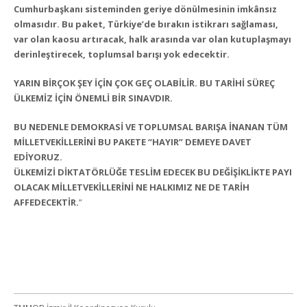
Cumhurbaşkanı sisteminden geriye dönülmesinin imkânsız
olmasıdır. Bu paket, Türkiye’de bırakın istikrarı sağlaması,
var olan kaosu artıracak, halk arasında var olan kutuplaşmayı
derinleştirecek, toplumsal barışı yok edecektir.
YARIN BİRÇOK ŞEY İÇİN ÇOK GEÇ OLABİLİR. BU TARİHİ SÜREÇ
ÜLKEMİZ İÇİN ÖNEMLİ BİR SINAVDIR.
BU NEDENLE DEMOKRASİ VE TOPLUMSAL BARIŞA İNANAN TÜM
MİLLETVEKİLLERİNİ BU PAKETE “HAYIR” DEMEYE DAVET
EDİYORUZ.
ÜLKEMİZİ DİKTATÖRLÜĞE TESLİM EDECEK BU DEĞİŞİKLİKTE PAYI
OLACAK MİLLETVEKİLLERİNİ NE HALKIMIZ NE DE TARİH
AFFEDECEKTİR.
”