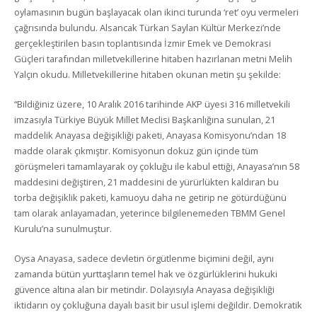
oylamasının bugün başlayacak olan ikinci turunda ‘ret’ oyu vermeleri
çağrısında bulundu. Alsancak Türkan Saylan Kültür Merkezi’nde
gerçekleştirilen basın toplantısında İzmir Emek ve Demokrasi
Güçleri tarafından milletvekillerine hitaben hazırlanan metni Melih
Yalçın okudu. Milletvekillerine hitaben okunan metin şu şekilde:
“Bildiğiniz üzere, 10 Aralık 2016 tarihinde AKP üyesi 316 milletvekili
imzasıyla Türkiye Büyük Millet Meclisi Başkanlığına sunulan, 21
maddelik Anayasa değişikliği paketi, Anayasa Komisyonu’ndan 18
madde olarak çıkmıştır. Komisyonun dokuz gün içinde tüm
görüşmeleri tamamlayarak oy çokluğu ile kabul ettiği, Anayasa’nın 58
maddesini değiştiren, 21 maddesini de yürürlükten kaldıran bu
torba değişiklik paketi, kamuoyu daha ne getirip ne götürdüğünü
tam olarak anlayamadan, yeterince bilgilenemeden TBMM Genel
Kurulu’na sunulmuştur.
Oysa Anayasa, sadece devletin örgütlenme biçimini değil, aynı
zamanda bütün yurttaşların temel hak ve özgürlüklerini hukuki
güvence altına alan bir metindir. Dolayısıyla Anayasa değişikliği
iktidarın oy çokluğuna dayalı basit bir usul işlemi değildir. Demokratik