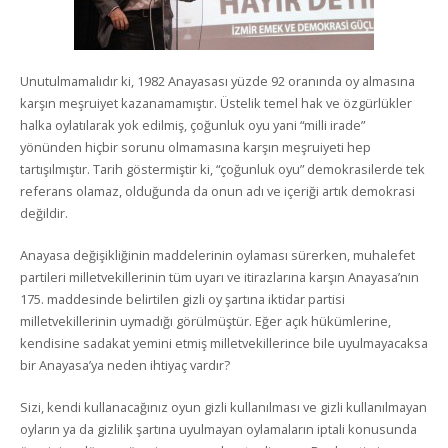
Unutulmamalıdır ki, 1982 Anayasası yüzde 92 oranında oy almasına
karşın meşruiyet kazanamamıştır. Üstelik temel hak ve özgürlükler
halka oylatılarak yok edilmiş, çoğunluk oyu yani “milli irade”
yönünden hiçbir sorunu olmamasına karşın meşruiyeti hep
tartışılmıştır. Tarih göstermiştir ki, “çoğunluk oyu” demokrasilerde tek
referans olamaz, olduğunda da onun adı ve içeriği artık demokrasi
değildir.
Anayasa değişikliğinin maddelerinin oylaması sürerken, muhalefet
partileri milletvekillerinin tüm uyarı ve itirazlarına karşın Anayasa’nın
175. maddesinde belirtilen gizli oy şartına iktidar partisi
milletvekillerinin uymadığı görülmüştür. Eğer açık hükümlerine,
kendisine sadakat yemini etmiş milletvekillerince bile uyulmayacaksa
bir Anayasa’ya neden ihtiyaç vardır?
Sizi, kendi kullanacağınız oyun gizli kullanılması ve gizli kullanılmayan
oyların ya da gizlilik şartına uyulmayan oylamaların iptali konusunda