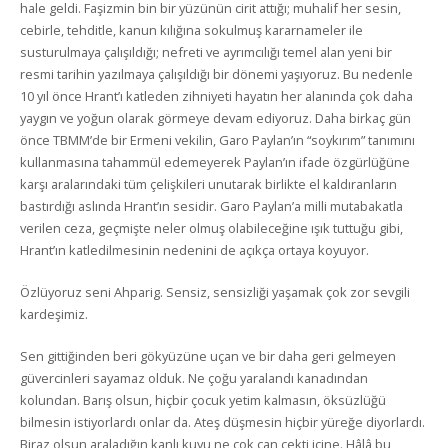
hale geldi. Faşizmin bin bir yüzünün cirit attığı; muhalif her sesin,
cebirle, tehditle, kanun kılığına sokulmuş kararnameler ile
susturulmaya çalışıldığı; nefreti ve ayrımcılığı temel alan yeni bir
resmi tarihin yazılmaya çalışıldığı bir dönemi yaşıyoruz. Bu nedenle
10 yıl önce Hrant’ı katleden zihniyeti hayatın her alanında çok daha
yaygın ve yoğun olarak görmeye devam ediyoruz. Daha birkaç gün
önce TBMM’de bir Ermeni vekilin, Garo Paylan’ın “soykırım” tanımını
kullanmasına tahammül edemeyerek Paylan’ın ifade özgürlüğüne
karşı aralarındaki tüm çelişkileri unutarak birlikte el kaldıranların
bastırdığı aslında Hrant’ın sesidir. Garo Paylan’a milli mutabakatla
verilen ceza, geçmişte neler olmuş olabileceğine ışık tuttuğu gibi,
Hrant’ın katledilmesinin nedenini de açıkça ortaya koyuyor.
Özlüyoruz seni Ahparig. Sensiz, sensizliği yaşamak çok zor sevgili
kardeşimiz.
Sen gittiğinden beri gökyüzüne uçan ve bir daha geri gelmeyen
güvercinleri sayamaz olduk. Ne çoğu yaralandı kanadından
kolundan. Barış olsun, hiçbir çocuk yetim kalmasın, öksüzlüğü
bilmesin istiyorlardı onlar da. Ateş düşmesin hiçbir yüreğe diyorlardı.
Biraz olsun araladığın kanlı kuyu ne çok can çekti içine. Hâlâ bu