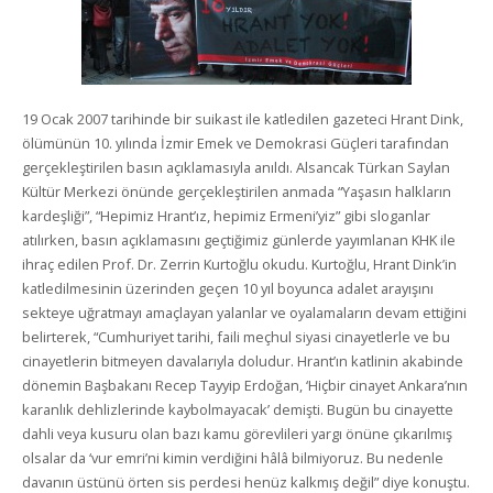
19 Ocak 2007 tarihinde bir suikast ile katledilen gazeteci Hrant Dink,
ölümünün 10. yılında İzmir Emek ve Demokrasi Güçleri tarafından
gerçekleştirilen basın açıklamasıyla anıldı. Alsancak Türkan Saylan
Kültür Merkezi önünde gerçekleştirilen anmada “Yaşasın halkların
kardeşliği”, “Hepimiz Hrant’ız, hepimiz Ermeni’yiz” gibi sloganlar
atılırken, basın açıklamasını geçtiğimiz günlerde yayımlanan KHK ile
ihraç edilen Prof. Dr. Zerrin Kurtoğlu okudu. Kurtoğlu, Hrant Dink’in
katledilmesinin üzerinden geçen 10 yıl boyunca adalet arayışını
sekteye uğratmayı amaçlayan yalanlar ve oyalamaların devam ettiğini
belirterek, “Cumhuriyet tarihi, faili meçhul siyasi cinayetlerle ve bu
cinayetlerin bitmeyen davalarıyla doludur. Hrant’ın katlinin akabinde
dönemin Başbakanı Recep Tayyip Erdoğan, ‘Hiçbir cinayet Ankara’nın
karanlık dehlizlerinde kaybolmayacak’ demişti. Bugün bu cinayette
dahli veya kusuru olan bazı kamu görevlileri yargı önüne çıkarılmış
olsalar da ‘vur emri’ni kimin verdiğini hâlâ bilmiyoruz. Bu nedenle
davanın üstünü örten sis perdesi henüz kalkmış değil” diye konuştu.