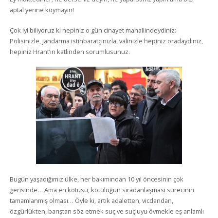
aptal yerine koymayın!
Çok iyi biliyoruz ki hepiniz o gün cinayet mahallindeydiniz:
Polisinizle, jandarma istihbaratçınızla, valinizle hepiniz oradaydınız,
hepiniz Hrant’ın katlinden sorumlusunuz.
Bugün yaşadığımız ülke, her bakımından 10 yıl öncesinin çok
gerisinde… Ama en kötüsü, kötülüğün sıradanlaşması sürecinin
tamamlanmış olması… Öyle ki, artık adaletten, vicdandan,
özgürlükten, barıştan söz etmek suç ve suçluyu övmekle eş anlamlı