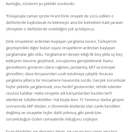
Kurtoğlu, sözlerini şu şekilde sürdürdü:
“Dolayısıyla zaman içinde Hrant Dink cinayeti de sözü edilen o
dehlizlerde kaybolacak mı bilemeyiz ama bir bebekten katil yaratan
zihniyetin o dehlizlerde üretildiğini çok iyi biliyoruz.
Dink cinayetinin ardından başlayan yargılama süreci, Türkiye’nin
geçmişindeki diğer bütün siyasi cinayetlerin ardından başlayan
yargılamalar gibi oldu. Yargılamanın devam ettiği ilk beş yılda üç-beş
tetikçinin ötesine geçilmedi, soruşturma genişletilmedi. Kamu
görevlilerini gösteren izlere rağmen, Jandarma, MİT ve Emniyet
görevlileri, dava dosyasından uzak tutulmaya çalışıldı. Kısacası
yargılama yıllarca bir müsamere havasında sürdü. Gerçek sorumlular
hiçbir şekilde yargılanmadı, onu hedef gösterenler, tehdit edenler
cezasız kaldılar. Hatta cinayete adı karışanlardan bazıları terfi
ettirilerek ödüllendirildiler. Hal böyle iken 15 Temmuz darbe girişimi
sonrasında AKP iktidarı, o dönemde iktidarda olan sanki kendileri
değilmiş ve cinayette hiçbir dahli yokmuş gibi şimdi tüm
sorumluluğun Gülen cemaatinde olduğunu söylüyor.
Ey muktedirler; ne derseniz deyin, ne yaparsanız yapın ama bizi