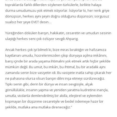
topraklarda farklı dillerden söylenen türkülerle, birlikte halaya
durma umudumuzu yok etmek istiyorlar. İstiyorlar ki, her renk griye
dönüşsün, herkes aynı şeyin doğru olduğunu düşünsün; sorgusuz
sualsiz her şeye EVET desin…
Yüreğinden dökülen barışın, hakikatin, cesaretin ve umudun sesinin
ulaştığı herkes seni çok özlüyor sevgili Ahparig.
Ancak herkes çok iyi bilmeli ki, bize miras bıraktığın ve hafızamıza
kayıtlanan umudu, hücrelerimizden çıkıp dünyaya açılma imkânını,
barış içinde bir arada yaşama ihtimalini yok etmek artık hiçbir şekilde
mümkün değil. Bu umut, bu imkân, bu ihtimal, bu bir aradalık aynı
zamanda senin bize vasiyetin idi. Bu vasiyete inatla sahip çıkarak her
ne pahasına olursa olsun barışın dilini inşa etmeyi sürdüreceğiz.
Tıpkı senin gibi, derin bir dünya ve insan sevgisiyle, alçak
gönüllülükle, insanın yapma ve yeniden yaratma kudretine inançla,
umutla, vicdanla demlendirilmiş bir akılla, eleştirel ve eylemden
kopmayan bir düşünme cesaretiyle ve bedel ödemeye hazır bir
şekilde, mutlaka ama mutlaka direneceğiz.”