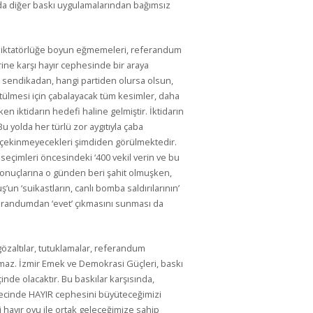
 da diğer baskı uygulamalarından bağımsız
e diktatörlüğe boyun eğmemeleri, referandum
rine karşı hayır cephesinde bir araya
 sendikadan, hangi partiden olursa olsun,
ütülmesi için çabalayacak tüm kesimler, daha
n iktidarın hedefi haline gelmiştir. İktidarın
 Bu yolda her türlü zor aygıtıyla çaba
n çekinmeyecekleri şimdiden görülmektedir.
eçimleri öncesindeki ‘400 vekil verin ve bu
 sonuçlarına o günden beri şahit olmuşken,
n ‘suikastların, canlı bomba saldırılarının’
erandumdan ‘evet’ çıkmasını sunması da
gözaltılar, tutuklamalar, referandum
maz. İzmir Emek ve Demokrasi Güçleri, baskı
inde olacaktır. Bu baskılar karşısında,
ecinde HAYIR cephesini büyüteceğimizi
i hayır oyu ile ortak geleceğimize sahip