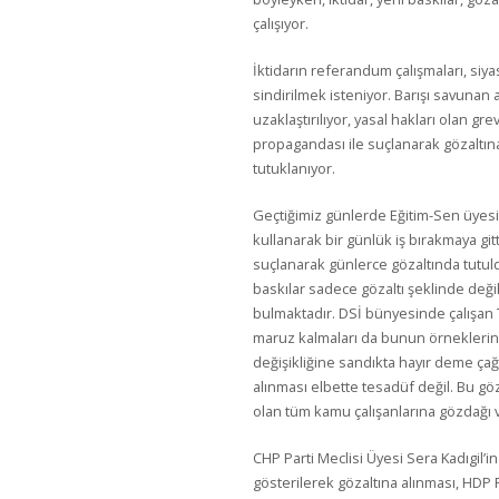
çalışıyor.
İktidarın referandum çalışmaları, siyas
sindirilmek isteniyor. Barışı savuna
uzaklaştırılıyor, yasal hakları olan g
propagandası ile suçlanarak gözaltına al
tutuklanıyor.
Geçtiğimiz günlerde Eğitim-Sen üyesi
kullanarak bir günlük iş bırakmaya gitt
suçlanarak günlerce gözaltında tutuld
baskılar sadece gözaltı şeklinde deği
bulmaktadır. DSİ bünyesinde çalışa
maruz kalmaları da bunun örneklerin
değişikliğine sandıkta hayır deme ça
alınması elbette tesadüf değil. Bu göza
olan tüm kamu çalışanlarına gözdağı v
CHP Parti Meclisi Üyesi Sera Kadıgil’in
gösterilerek gözaltına alınması, HDP 