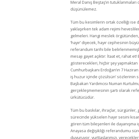
Meral Danış Beştaş’ın tutuklanmaları
düşünülemez.
Tüm bu kesimlerin ortak özelliği is
yaklaşırken tek adam rejimi heveslile
gelmeleri. Hangi meslek örgütünden,
‘hayır’ diyecek, hayır cephesinin büy
referandum tarihi bile belirlenmemişke
mesajı gayet açıktır: İtaat et, rahat et!
gösterecekleri, hiçbir şey yapmakta
Cumhurbaşkanı Erdoğan’ın 7 Haziran s
iş huzur içinde çözülsün’ sözlerinin
Başbakan Yardımcısı Numan Kurtulmuş’u
gerçekleşmemesinin şartı olarak ref
ürkütücüdür.
Tüm bu baskılar, ihraçlar, sürgünler, 
sürecinde yükselen hayır sesini kısa
gören tüm bileşenleri ile dayanışma iç
Anayasa değişikliği referandumu sür
duyuruyor, yurttaşlarımızı, verecekler