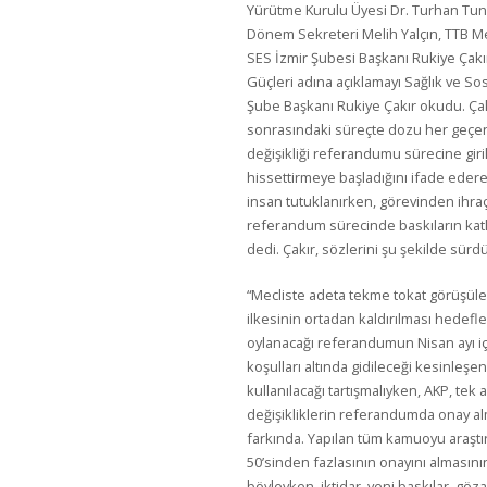
Yürütme Kurulu Üyesi Dr. Turhan Tun
Dönem Sekreteri Melih Yalçın, TTB M
SES İzmir Şubesi Başkanı Rukiye Çakı
Güçleri adına açıklamayı Sağlık ve So
Şube Başkanı Rukiye Çakır okudu. Çak
sonrasındaki süreçte dozu her geçen
değişikliği referandumu sürecine gir
hissettirmeye başladığını ifade eder
insan tutuklanırken, görevinden ihra
referandum sürecinde baskıların katl
dedi. Çakır, sözlerini şu şekilde sürd
“Mecliste adeta tekme tokat görüşülen,
ilkesinin ortadan kaldırılması hedef
oylanacağı referandumun Nisan ayı i
koşulları altında gidileceği kesinleş
kullanılacağı tartışmalıyken, AKP, te
değişikliklerin referandumda onay al
farkında. Yapılan tüm kamuoyu araştır
50’sinden fazlasının onayını alması
böyleyken, iktidar, yeni baskılar, göza