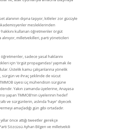
et alanının dışına taşıyor, kitleler zor gücüyle
n akademisyenler mesleklerinden
rev hakkını kullanan öğretmenler örgüt
ınıyor, milletvekilleri, parti yöneticileri
 öğretmenler, sadece yasal haklarını
ikleri için ‘örgüt propagandası’ yapmak ile
ular. Üstelik kamu çalışanlarına yönelik
l, sürgün ve ihraç şeklinde de vücut
n TMMOB üyesi üç mühendisin sürgüne
dendir. Yakın zamanda üyelerine, Anayasa
ğrısı yapan TMMOB’nin üyelerinin hedef
ltı ve sürgünlerin, aslında ‘hayır’ diyecek
ermeyi amaçladığı gün gibi ortadadır.
 yıllar önce attığı tweetler gerekçe
Parti Sözcüsü Ayhan Bilgen ve milletvekili