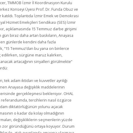
cer, TMMOB İzmir İl Koordinasyon Kurulu
erkez Konseyi Üyesi Prof. Dr. Funda Obuz ve
r katıldı. Toplantıda İzmir Emek ve Demokrasi
syal Hizmet Emekçileri Sendikası (SES) İzmir
ır, açıklamasında 15 Temmuz darbe girişimi
 gün biraz daha artan baskıların, Anayasa
ilen günlerde kendini daha fazla
ek, “15 Temmuz’dan bu yana on binlerce
ç edilirken, sürgüne maruz kalırken,
anacak artacağının sinyalleri görülmekte”
ürdü:
 tek adam iktidarı ve kuvvetler ayrılığı
lenen Anayasa değişiklik maddelerinin
çerisinde gerçekleşmesi bekleniyor. OHAL
en referandumda, tercihlerin nasıl özgürce
k adam diktatörlüğünün yolunu açacak
masının o kadar da kolay olmadığının
maları, değişikliklerin seçmenlerin yüzde
nın zor göründüğünü ortaya koyuyor. Durum
ltılar ile, atak oyunlarıyla amacına ulaşmaya