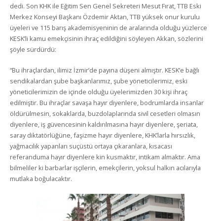
dedi. Son KHK ile Eğitim Sen Genel Sekreteri Mesut Fırat, TTB Eski
Merkez Konseyi Başkanı Özdemir Aktan, TTB yüksek onur kurulu
üyeleri ve 115 barış akademisyeninin de aralarında olduğu yüzlerce
KESK’li kamu emekçisinin ihraç edildiğini söyleyen Akkan, sözlerini
şöyle sürdürdü:
“Bu ihraçlardan, ilimiz İzmir’de payına düşeni almıştır. KESK’e bağlı
sendikalardan şube başkanlarımız, şube yöneticilerimiz, eski
yöneticilerimizin de içinde olduğu üyelerimizden 30 kişi ihraç
edilmiştir. Bu ihraçlar savaşa hayır diyenlere, bodrumlarda insanlar
öldürülmesin, sokaklarda, buzdolaplarında sivil cesetleri olmasın
diyenlere, iş güvencesinin kaldırılmasına hayır diyenlere, şeriata,
saray diktatörlüğüne, faşizme hayır diyenlere, KHK’larla hırsızlık,
yağmacılık yapanları suçüstü ortaya çıkaranlara, kısacası
referanduma hayır diyenlere kin kusmaktır, intikam almaktır. Ama
bilmeliler ki barbarlar işçilerin, emekçilerin, yoksul halkın acılarıyla
mutlaka boğulacaktır.