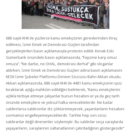
686 sayılı KHK ile yüzlerce kamu emekçisinin görevlerinden ihraç
edilmesi, İzmir Emek ve Demokrasi Güçleri tarafından
gerçekleştirilen basın açıklamasıyla protesto edildi. Konak Eski
Sümerbank önündeki basın açıklamasında, “Faşizme karşı omuz
omuza”, “Ne darbe, ne OHAL, demokrasi derhal” gibi sloganlar
atılırken, İzmir Emek ve Demokrasi Güçleri adına basın açıklamasını
KESK İzmir Şubeler Platformu Dönem Sözcüsü Bahri Akkan okudu.
Akkan açıklamasında, 686 sayılı KHK ile 4481 kamu emekçisinin işsiz
bırakılarak açlığa mahkûm edildiğini belirterek, “Kamu emekçilerini
açlıkla terbiye etmeye çalışanlar bunun hesabını er ya da geç tarih
önünde emekçilere ve yoksul halka vereceklelerdir. Ne kadar
saldırırlarsa saldırsınlar diz çöktüremeyecek, yaşanılanların hesabını
sormamızı engelleyemeyeceklerdir. Tarihte hep son sözü
saldıranlar değil direnenler söylemiştir. Bu saldırılar sırça saraylarda
yaşayanların, saraylarının saltanatlarının çatırdadığının göstergesidir”