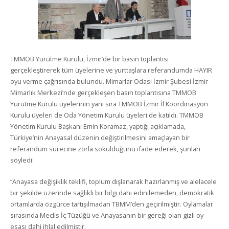
TMMOB Yürütme Kurulu, İzmir’de bir basın toplantısı
gerçekleştirerek tüm üyelerine ve yurttaşlara referandumda HAYIR
oyu verme çağrısında bulundu. Mimarlar Odası İzmir Şubesi İzmir
Mimarlık Merkezi’nde gerçekleşen basın toplantısına TMMOB
Yürütme Kurulu üyelerinin yanı sıra TMMOB İzmir İl Koordinasyon
Kurulu üyeleri de Oda Yönetim Kurulu üyeleri de katıldı. TMMOB
Yönetim Kurulu Başkanı Emin Koramaz, yaptığı açıklamada,
Türkiye’nin Anayasal düzenin değiştirilmesini amaçlayan bir
referandum sürecine zorla sokulduğunu ifade ederek, şunları
söyledi:
“Anayasa değişiklik teklifi, toplum dışlanarak hazırlanmış ve alelacele
bir şekilde üzerinde sağlıklı bir bilgi dahi edinilemeden, demokratik
ortamlarda özgürce tartışılmadan TBMM’den geçirilmiştir. Oylamalar
sırasında Meclis İç Tüzüğü ve Anayasanın bir gereği olan gizli oy
esası dahi ihlal edilmiştir.