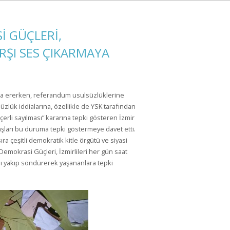
İ GÜÇLERİ,
ŞI SES ÇIKARMAYA
na ererken, referandum usulsüzlüklerine
süzlük iddialarına, özellikle de YSK tarafından
erli sayılması” kararına tepki gösteren İzmir
şları bu duruma tepki göstermeye davet etti.
ra çeşitli demokratik kitle örgütü ve siyasi
Demokrasi Güçleri, İzmirlileri her gün saat
ını yakıp söndürerek yaşananlara tepki