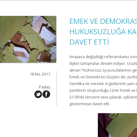
EMEK VE DEMOKRAS
HUKUKSUZLUĞA KAR
DAVET ETTİ
Anayasa değişikliği referandumu so
ilişkin tartışmalar devam ediyor. Usul
alınan “mühürsüz oy pusulalarının geç
18 Nis 2017
Emek ve Demokrasi Güçleri de, yurtta
Sendika ve meslek örgütlerinin yanı sı
Paylaş
partilerin oluşturduğu İzmir Emek ve 
21.00’de tencere tava çalarak, ışıklar
göstermeye davet etti.