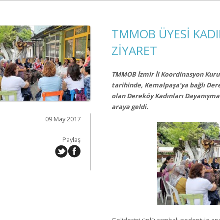
TMMOB ÜYESİ KADI
ZİYARET
TMMOB İzmir İl Koordinasyon Kurul
tarihinde, Kemalpaşa’ya bağlı De
olan Dereköy Kadınları Dayanışma D
araya geldi.
09 May 2017
Paylaş