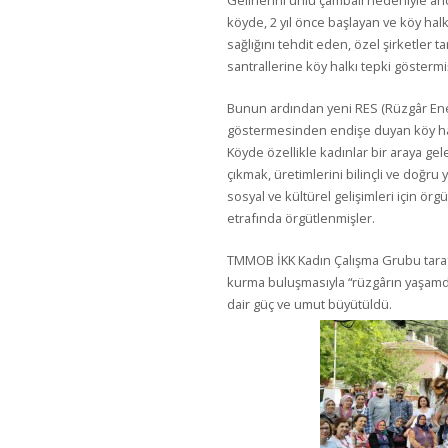
Gelirlerini ünlü çambalı nedeniyle arıcı
köyde, 2 yıl önce başlayan ve köy halk
sağlığını tehdit eden, özel şirketler 
santrallerine köy halkı tepki göstermi
Bunun ardından yeni RES (Rüzgâr Enerj
göstermesinden endişe duyan köy hal
Köyde özellikle kadınlar bir araya ge
çıkmak, üretimlerini bilinçli ve doğr
sosyal ve kültürel gelişimleri için örg
etrafında örgütlenmişler.
TMMOB İKK Kadın Çalışma Grubu tarafı
kurma buluşmasıyla “rüzgârın yaşamd
dair güç ve umut büyütüldü.