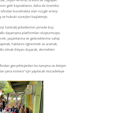
lık, zeytin ve kiraz üretimi ile sağlayan
ının gelir kaynaklarını, daha da önemlisi
tarafından kurulmakta olan rüzgâr enerji
ş ve hukuki süreçleri başlatmıştı.
i Santrali) şirketlerinin yörede boy
kı dayanışma platformları oluşturmuştu.
lerek, yaşamlarına ve geleceklerine sahip
u yapmak, haklarını öğrenmek ve aramak,
ütlü olmak ihtiyacı duyarak, dernekleri
ndan gerçekleştirilen bu tanışma ve iletişim
an yana esmesi” için yapılacak mücadeleye