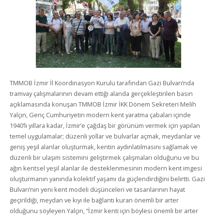
TMMOB İzmir İl Koordinasyon Kurulu tarafından Gazi Bulvarı’nda
tramvay çalışmalarının devam ettiği alanda gerçekleştirilen basın
açıklamasında konuşan TMMOB İzmir İKK Dönem Sekreteri Melih
Yalçın, Genç Cumhuriyetin modern kent yaratma çabaları içinde
1940’lı yıllara kadar, İzmir’e çağdaş bir görünüm vermek için yapılan
temel uygulamalar; düzenli yollar ve bulvarlar açmak, meydanlar ve
geniş yeşil alanlar oluşturmak, kentin aydınlatılmasını sağlamak ve
düzenli bir ulaşım sistemini geliştirmek çalışmaları olduğunu ve bu
ağın kentsel yeşil alanlar ile desteklenmesinin modern kent imgesi
oluşturmanın yanında kolektif yaşamı da güçlendirdiğini belirtti. Gazi
Bulvarı’nın yeni kent modeli düşünceleri ve tasarılarının hayat
geçirildiği, meydan ve kıyı ile bağlantı kuran önemli bir arter
olduğunu söyleyen Yalçın, “İzmir kenti için böylesi önemli bir arter