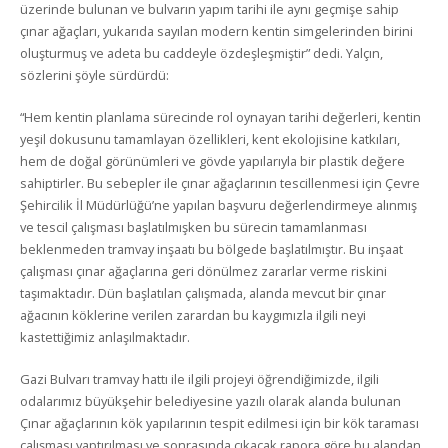
üzerinde bulunan ve bulvarın yapım tarihi ile aynı geçmişe sahip
çınar ağaçları, yukarıda sayılan modern kentin simgelerinden birini
oluşturmuş ve adeta bu caddeyle özdeşleşmiştir” dedi. Yalçın,
sözlerini şöyle sürdürdü:
“Hem kentin planlama sürecinde rol oynayan tarihi değerleri, kentin
yeşil dokusunu tamamlayan özellikleri, kent ekolojisine katkıları,
hem de doğal görünümleri ve gövde yapılarıyla bir plastik değere
sahiptirler. Bu sebepler ile çınar ağaçlarının tescillenmesi için Çevre
Şehircilik İl Müdürlüğü’ne yapılan başvuru değerlendirmeye alınmış
ve tescil çalışması başlatılmışken bu sürecin tamamlanması
beklenmeden tramvay inşaatı bu bölgede başlatılmıştır. Bu inşaat
çalışması çınar ağaçlarına geri dönülmez zararlar verme riskini
taşımaktadır. Dün başlatılan çalışmada, alanda mevcut bir çınar
ağacının köklerine verilen zarardan bu kaygımızla ilgili neyi
kastettiğimiz anlaşılmaktadır.
Gazi Bulvarı tramvay hattı ile ilgili projeyi öğrendiğimizde, ilgili
odalarımız büyükşehir belediyesine yazılı olarak alanda bulunan
Çınar ağaçlarının kök yapılarının tespit edilmesi için bir kök taraması
çalışması yaptırılması ve sonrasında çıkacak rapora göre bu alandan