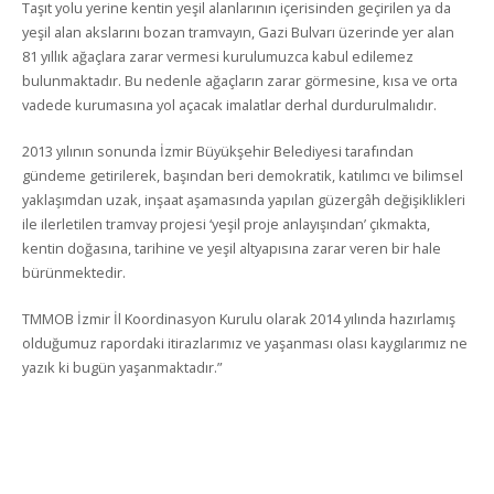
Taşıt yolu yerine kentin yeşil alanlarının içerisinden geçirilen ya da
yeşil alan akslarını bozan tramvayın, Gazi Bulvarı üzerinde yer alan
81 yıllık ağaçlara zarar vermesi kurulumuzca kabul edilemez
bulunmaktadır. Bu nedenle ağaçların zarar görmesine, kısa ve orta
vadede kurumasına yol açacak imalatlar derhal durdurulmalıdır.
2013 yılının sonunda İzmir Büyükşehir Belediyesi tarafından
gündeme getirilerek, başından beri demokratik, katılımcı ve bilimsel
yaklaşımdan uzak, inşaat aşamasında yapılan güzergâh değişiklikleri
ile ilerletilen tramvay projesi ‘yeşil proje anlayışından’ çıkmakta,
kentin doğasına, tarihine ve yeşil altyapısına zarar veren bir hale
bürünmektedir.
TMMOB İzmir İl Koordinasyon Kurulu olarak 2014 yılında hazırlamış
olduğumuz rapordaki itirazlarımız ve yaşanması olası kaygılarımız ne
yazık ki bugün yaşanmaktadır.”