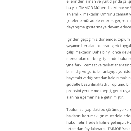
ellerinden alınan ve yurt dışında çalı
bu yılki TMMOB Mühendis, Mimar ve Ş
anlamlı kılmaktadır. Ömrünü cemaat y
çetelerle mücadele ederek geçiren ar
dayanışma göstermeye devam edeceğim
İçinden geçtiğimiz dönemde, toplum sa
yaşamın her alanını saran gerici uygu
çalışılmaktadır. Daha bir yıl önce de
mensupları darbe girişiminde bulunma
yine farklı cemaat ve tarikatlar arasın
bilim dışı ve gerici bir anlayışla yenid
hayattaki varlığı ortadan kaldırılmak 
şiddetle bastırılmaktadır. Toplumu bir
prensibi yerine mezhepçi, gerici uygu
alanına egemen hale getirilmiştir.
Toplumsal yapıdaki bu çürümeye karşı
haklarını korumak için mücadele ede
hükümetin hedefi haline gelmiştir. 
ortamdan faydalanarak TMMOB Yasasın