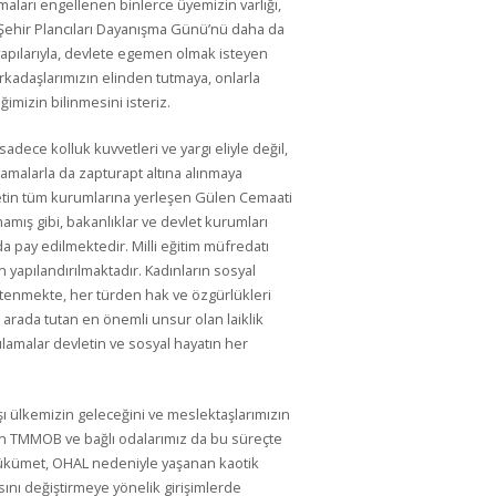
şmaları engellenen binlerce üyemizin varlığı,
ehir Plancıları Dayanışma Günü’nü daha da
apılarıyla, devlete egemen olmak isteyen
kadaşlarımızın elinden tutmaya, onlarla
izin bilinmesini isteriz.
dece kolluk kuvvetleri ve yargı eliyle değil,
lamalarla da zapturapt altına alınmaya
vletin tüm kurumlarına yerleşen Gülen Cemaati
mış gibi, bakanlıklar ve devlet kurumları
da pay edilmektedir. Milli eğitim müfredatı
en yapılandırılmaktadır. Kadınların sosyal
istenmekte, her türden hak ve özgürlükleri
 arada tutan en önemli unsur olan laiklik
lamalar devletin ve sosyal hayatın her
 ülkemizin geleceğini ve meslektaşlarımızın
n TMMOB ve bağlı odalarımız da bu süreçte
Hükümet, OHAL nedeniyle yaşanan kaotik
ı değiştirmeye yönelik girişimlerde