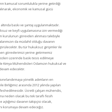
arın kamusal sorumlulukla yerine getirdiği
 alınarak, ekonomik ve kamusal gücü
 altında baskı ve şantaj uygulanmaktadır.
uksuz ve keyfi uygulamasına izin vermediği
m kurulunun görevden alınması talebiyle
 odalarımızın da müdahil olduğu davanın
örülecektir. Bu tür hukuksuz girişimler ile
en görevlerimizi yerine getirmemiz
leri üzerinde baskı tesis edilmeye
ri ile Kimya Mühendisleri Odamızın hukuksal ve
devam edecektir.
ni sınırlandırmaya yönelik adımların en
 Birliğimiz arasında 2012 yılında yapılan
feshedilmesidir. Ücretli çalışan mühendis,
ına neden olacak bu tek taraflı fesih
e açtığımız davanın takipçisi olacak,
rını korumaya devam edeceğiz.