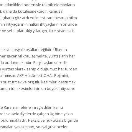
an etkinlikleri nedeniyle teknik elemanların
k daha da kötüleşmektedir. Kamusal
çıkarın göz ardı edilmesi, rant hırsının bilim
 ihtiyaçlarının halkın ihtiyaçlarının önünde
 şehir plancılığı yıllar geçtikçe sistematik
ik ve sosyal koşullar değildir. Ülkenin
her geçen yıl kötüleşmekte, yurttaşların her
a budanmaktadır. Bir yılı aşkın süredir
 yurttaş olarak sahip olduğumuz her türden
alınmıştır. AKP Hükümeti, OHAL Rejimini,
i susturmak ve örgütlü kesimleri bastırmak
plumun tüm kesimlerinin en büyük ihtiyacı ve
de Kararnamelerle ihraç edilen kamu
nda ve belediyelerde çalışan üç bine yakın
a bulunmaktadır. Haksız ve hukuksuz biçimde
alışmaları yasaklanan, sosyal güvenceleri