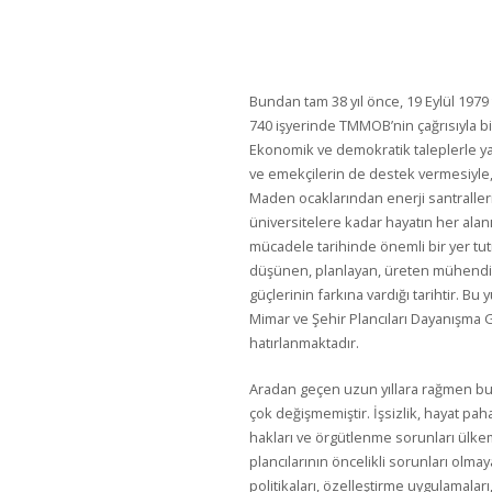
Bundan tam 38 yıl önce, 19 Eylül 1979 t
740 işyerinde TMMOB’nin çağrısıyla bir
Ekonomik ve demokratik taleplerle ya
ve emekçilerin de destek vermesiyle, 1
Maden ocaklarından enerji santralleri
üniversitelere kadar hayatın her ala
mücadele tarihinde önemli bir yer tutma
düşünen, planlayan, üreten mühendis,
güçlerinin farkına vardığı tarihtir. 
Mimar ve Şehir Plancıları Dayanışma
hatırlanmaktadır.
Aradan geçen uzun yıllara rağmen bu
çok değişmemiştir. İşsizlik, hayat paha
hakları ve örgütlenme sorunları ülke
plancılarının öncelikli sorunları ol
politikaları, özelleştirme uygulamaları