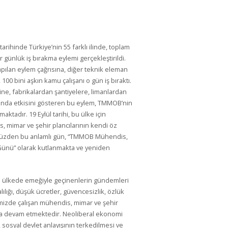
arihinde Türkiye’nin 55 farklı ilinde, toplam
 günlük iş bırakma eylemi gerçekleştirildi.
pılan eylem çağrısına, diğer teknik eleman
00 bini aşkın kamu çalışanı o gün iş bıraktı.
ne, fabrikalardan şantiyelere, limanlardan
nında etkisini gösteren bu eylem, TMMOB’nin
ktadır. 19 Eylül tarihi, bu ülke için
 mimar ve şehir plancılarının kendi öz
Bu yüzden bu anlamlı gün, “TMMOB Mühendis,
 Günü” olarak kutlanmakta ve yeniden
 ülkede emeğiyle geçinenlerin gündemleri
lılığı, düşük ücretler, güvencesizlik, özlük
mizde çalışan mühendis, mimar ve şehir
maya devam etmektedir. Neoliberal ekonomi
, sosyal devlet anlayışının terkedilmesi ve