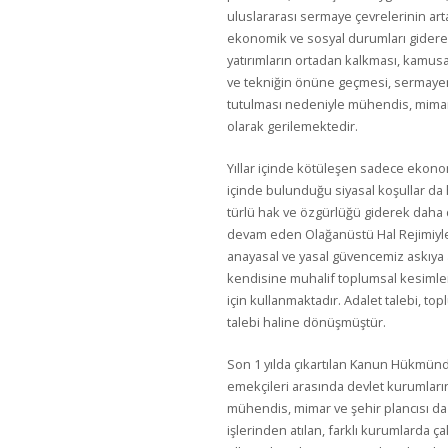
uluslararası sermaye çevrelerinin art
ekonomik ve sosyal durumları gidere
yatırımların ortadan kalkması, kamusal 
ve tekniğin önüne geçmesi, sermayenin
tutulması nedeniyle mühendis, mimar ve
olarak gerilemektedir.
Yıllar içinde kötüleşen sadece ekonom
içinde bulunduğu siyasal koşullar da 
türlü hak ve özgürlüğü giderek daha d
devam eden Olağanüstü Hal Rejimiyle
anayasal ve yasal güvencemiz askıya 
kendisine muhalif toplumsal kesimler
için kullanmaktadır. Adalet talebi, to
talebi haline dönüşmüştür.
Son 1 yılda çıkartılan Kanun Hükmün
emekçileri arasında devlet kurumları
mühendis, mimar ve şehir plancısı d
işlerinden atılan, farklı kurumlarda ç