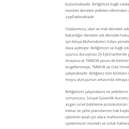
bulunmaktadır. Birliğimize bağlı odal
mesleki denetim yetkileri ellerinden
zayıflatılmaktadır.
Odalarımıza, idari ve mali denetim adı
Bakanlığın denetim adı altındaki huk
için Kimya Mühendisleri Odası yöneti
dava açılmıştır. Birliğimizin ve bağlı
üçüncü duruşması 25 Eylül tarihinde g
Anayasa ve TMMOB yasası ile belirlen
engellenmeye, TMMOB ve Oda Yönetici
çalışmaktadır. Birliğimiz tüm birimle
meşru duruşunun arkasında olmaya 
Birliğimizin çalışmalarını ve yetkileri
sonuncusu, Sosyal Güvenlik Kurumu ile
asgari ücret belirleme protokolünün 
mimar ve şehir plancılarının hak kayb
işleminin iptali için idare mahkemesin
üyelerimizin mesleki ve özlük hakla