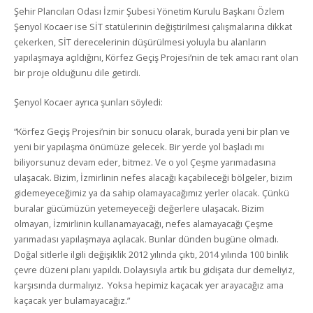
Şehir Plancıları Odası İzmir Şubesi Yönetim Kurulu Başkanı Özlem
Şenyol Kocaer ise SİT statülerinin değiştirilmesi çalışmalarına dikkat
çekerken, SİT derecelerinin düşürülmesi yoluyla bu alanların
yapılaşmaya açıldığını, Körfez Geçiş Projesi’nin de tek amacı rant olan
bir proje olduğunu dile getirdi.
Şenyol Kocaer ayrıca şunları söyledi:
“Körfez Geçiş Projesi’nin bir sonucu olarak, burada yeni bir plan ve
yeni bir yapılaşma önümüze gelecek. Bir yerde yol başladı mı
biliyorsunuz devam eder, bitmez. Ve o yol Çeşme yarımadasına
ulaşacak. Bizim, İzmirlinin nefes alacağı kaçabileceği bölgeler, bizim
gidemeyeceğimiz ya da sahip olamayacağımız yerler olacak. Çünkü
buralar gücümüzün yetemeyeceği değerlere ulaşacak. Bizim
olmayan, İzmirlinin kullanamayacağı, nefes alamayacağı Çeşme
yarımadası yapılaşmaya açılacak. Bunlar dünden bugüne olmadı.
Doğal sitlerle ilgili değişiklik 2012 yılında çıktı, 2014 yılında 100 binlik
çevre düzeni planı yapıldı. Dolayısıyla artık bu gidişata dur demeliyiz,
karşısında durmalıyız. Yoksa hepimiz kaçacak yer arayacağız ama
kaçacak yer bulamayacağız.”