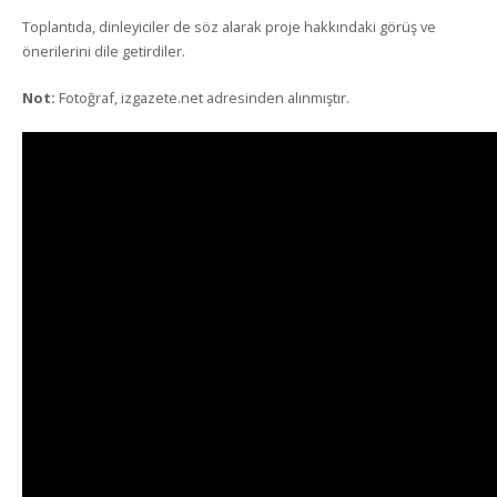
Toplantıda, dinleyiciler de söz alarak proje hakkındaki görüş ve
önerilerini dile getirdiler.
Not:
Fotoğraf, izgazete.net adresinden alınmıştır.