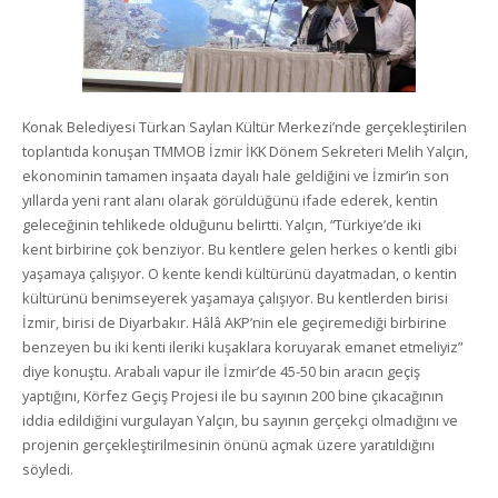
Konak Belediyesi Türkan Saylan Kültür Merkezi’nde gerçekleştirilen
toplantıda konuşan TMMOB İzmir İKK Dönem Sekreteri Melih Yalçın,
ekonominin tamamen inşaata dayalı hale geldiğini ve İzmir’in son
yıllarda yeni rant alanı olarak görüldüğünü ifade ederek, kentin
geleceğinin tehlikede olduğunu belirtti. Yalçın, “Türkiye’de iki
kent birbirine çok benziyor. Bu kentlere gelen herkes o kentli gibi
yaşamaya çalışıyor. O kente kendi kültürünü dayatmadan, o kentin
kültürünü benimseyerek yaşamaya çalışıyor. Bu kentlerden birisi
İzmir, birisi de Diyarbakır. Hâlâ AKP’nin ele geçiremediği birbirine
benzeyen bu iki kenti ileriki kuşaklara koruyarak emanet etmeliyiz”
diye konuştu. Arabalı vapur ile İzmir’de 45-50 bin aracın geçiş
yaptığını, Körfez Geçiş Projesi ile bu sayının 200 bine çıkacağının
iddia edildiğini vurgulayan Yalçın, bu sayının gerçekçi olmadığını ve
projenin gerçekleştirilmesinin önünü açmak üzere yaratıldığını
söyledi.