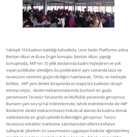
Yaklaşık 150 kadının katıldığı kahvaltıda, İzmir Kadın Platformu adına
Beritan Altun ve Buse Engin konuştu. Beritan Altun, yaptığı
konuşmada, AKP’nin 15 yıllık iktidarında kadını hiçleştiren ve yok
sayan politikalar izlediğini, bu politikaların aynı zamanda taciz ve
tecavüzün zeminini güçlendirdiğini hatırlatarak, “OHAL ve darbeyle
birlikte, AKP yeni devlet dizaynında en başta biz kadınları dizayn
etmeyi istiyor, devlet mekanizmalarında bunların en güçlü
yansımasını Tecavüz Yasasında ve Müftülük yasasında görüyoruz.
Bunların yanı sıra iyi hal indirimlerinde, tahrik indirimlerinde de AKP
iktidarının devlet mekanizmasını hukuksal alanda da kadına dönük
saldırılarında en güçlü şekilde kullandığını görüyoruz. Tacizci
tecavüzcü erkekler mahkeme salonlarından ellerini kollarını
sallayarak çıkarken öz savunmasını uygulayan kadınlar ağırlaştırılmış