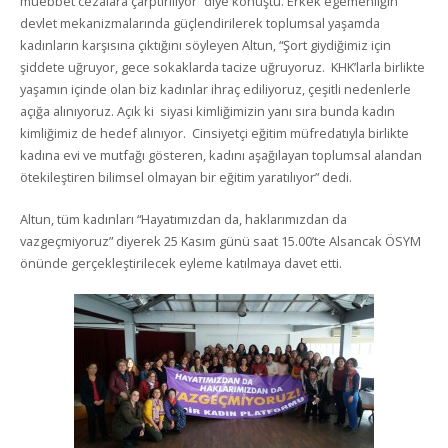
müebbet cezalara çarptırılıyor” diye konuştu. Erkek egemenliğin
devlet mekanizmalarında güçlendirilerek toplumsal yaşamda
kadınların karşısına çıktığını söyleyen Altun, “Şort giydiğimiz için
şiddete uğruyor, gece sokaklarda tacize uğruyoruz. KHK’larla birlikte
yaşamın içinde olan biz kadınlar ihraç ediliyoruz, çeşitli nedenlerle
açığa alınıyoruz. Açık ki siyasi kimliğimizin yanı sıra bunda kadın
kimliğimiz de hedef alınıyor. Cinsiyetçi eğitim müfredatıyla birlikte
kadına evi ve mutfağı gösteren, kadını aşağılayan toplumsal alandan
ötekileştiren bilimsel olmayan bir eğitim yaratılıyor” dedi.
Altun, tüm kadınları “Hayatımızdan da, haklarımızdan da
vazgeçmiyoruz” diyerek 25 Kasım günü saat 15.00’te Alsancak ÖSYM
önünde gerçekleştirilecek eyleme katılmaya davet etti.