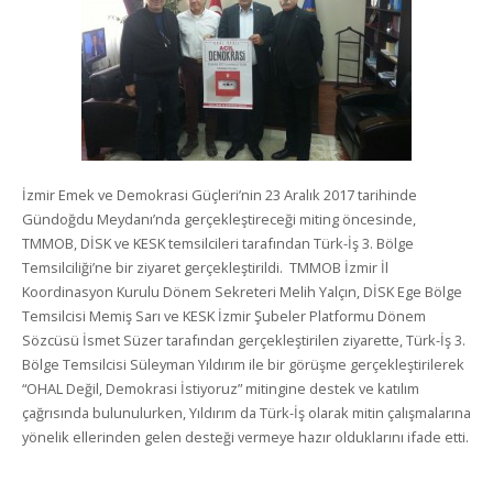
İzmir Emek ve Demokrasi Güçleri’nin 23 Aralık 2017 tarihinde
Gündoğdu Meydanı’nda gerçekleştireceği miting öncesinde,
TMMOB, DİSK ve KESK temsilcileri tarafından Türk-İş 3. Bölge
Temsilciliği’ne bir ziyaret gerçekleştirildi. TMMOB İzmir İl
Koordinasyon Kurulu Dönem Sekreteri Melih Yalçın, DİSK Ege Bölge
Temsilcisi Memiş Sarı ve KESK İzmir Şubeler Platformu Dönem
Sözcüsü İsmet Süzer tarafından gerçekleştirilen ziyarette, Türk-İş 3.
Bölge Temsilcisi Süleyman Yıldırım ile bir görüşme gerçekleştirilerek
“OHAL Değil, Demokrasi İstiyoruz” mitingine destek ve katılım
çağrısında bulunulurken, Yıldırım da Türk-İş olarak mitin çalışmalarına
yönelik ellerinden gelen desteği vermeye hazır olduklarını ifade etti.