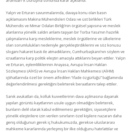
ardından 9. Duruşma sonunda karar açıklandı.
Yalçın ve Erturan savunmalarında, davaya konu olan basın
açıklamasını Makina Mühendisleri Odası ve üst birlikleri Türk
Mühendis ve Mimar Odaları Birliği’nin örgütsel yapısına ve meslek
alanlarına yönelik saldırı anlamı taşıyan bir Torba Yasa’nın hazırlık
çalışmalarına karşı mesleklerine, meslek örgütlerine ve ülkelerine
olan sorumlulukları nedeniyle gerçekleştirdiklerini ve söz konusu
sloganı hakaret kastı ile atmadıklarını, Cumhurbaşkanı’nın söylem ve
icraatlarına karşı politik eleştiri amacıyla attıklarını beyan ettiler. Yalçın
ve Erturan, eylemliliklerinin Anayasa, Avrupa İnsan Hakları
Sözleşmesi (AİHS) ve Avrupa İnsan Hakları Mahkemesi (AİHM)
içtihatlarında özel bir önem atfedilen “ifade özgürlüğü” bağlamında
değerlendirilmesi gerektiğini belirterek beraatlarını talep ettiler.
Sanık avukatları da, kolluk kuvvetlerinin dava açılmasına dayanak
yapılan görüntü kayıtlarının usule uygun olmadığını belirterek,
bunların delil olarak kabul edilmemesi gerektiğini, siyasetçilere
yönelik eleştirilere izin verilen sınırların özel kişilere nazaran daha
geniş olduğunun gerek iç hukukumuzda, gerekse uluslararası
mahkeme kararlarında yerleşmiş bir ilke olduğunu hatırlattılar ve