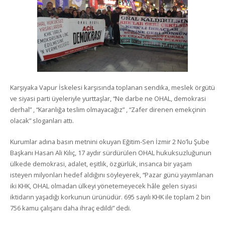
Karşıyaka Vapur İskelesi karşısında toplanan sendika, meslek örgütü
ve siyasi parti üyeleriyle yurttaşlar, “Ne darbe ne OHAL, demokrasi
derhal” , “Karanlığa teslim olmayacağız” , “Zafer direnen emekçinin
olacak” sloganları attı.
Kurumlar adına basın metnini okuyan Eğitim-Sen İzmir 2 No’lu Şube
Başkanı Hasan Ali Kılıç, 17 aydır sürdürülen OHAL hukuksuzluğunun
ülkede demokrasi, adalet, eşitlik, özgürlük, insanca bir yaşam
isteyen milyonları hedef aldığını söyleyerek, “Pazar günü yayımlanan
iki KHK, OHAL olmadan ülkeyi yönetemeyecek hâle gelen siyasi
iktidarın yaşadığı korkunun ürünüdür. 695 sayılı KHK ile toplam 2 bin
756 kamu çalışanı daha ihraç edildi” dedi.