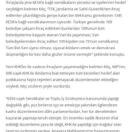
İhraçlarda yine KESK’e bağlı sendikaların yönetici ve üyelerinin hedef
seçildiğini belirten Kılıç, “TSK, Jandarma ve Sahil Güvenlik’ten ihraç
edilenler çıkarıldığında geriye kalan bin 694 kamu görevlisinin 138’i
KESK’e bağlı sendikalarımızın üyesidir. Türkiye genelinde 169
belediye çalışanı ihraç edilirken bunlardan 109’unun tüm
belediyelerine kayyum atanan Van’da yaşanması, Van
belediyelerinden ihraç edilen 109 kişiden ise 73’nün sendikamız
Tüm Bel-Sen üyesi olması, siyasal iktidarın emek ve demokrasi
düşmanlığını bir kez daha gözler önüne sermiştir” şeklinde konuştu.
Yeni KHK’ler ile sadece ihraçların yaşanmadığını belirten Kılıç, AKP’nin,
696 sayılı KHK ile iktidarına biat etmeyen tüm kesimleri hedef alan
politikasına faşist rejimleri aratmayacak düzenlemeler eklediğini
söyledi. Kılıç sözlerin şöyle sürdürdü:
“6356 sayılı Sendikalar ve Toplu İş Sözleşmesi kanununda yaptığı
değişiklik gibi, yüz binlerce işçi ve emekçiyi yakından ilgilendiren
kadro düzenlemesini dâhi parlamentodan, her tür denetimden
kaçırarak yapmayı tercih etmiştir. En önemlisi eşitlik ilkesinin ihlal
edildiği düzenleme yasa ile değil, KHK ile yapıldığı için mağdur olan
taşeron işçilerinin yargıya, Anayasa Mahkemesi’ne başvurmasının