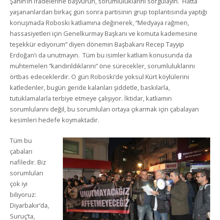
Şahin’in ifadelerine başvurun, sorumluluklarını sorgulayın. Hatta
yaşananlardan birkaç gün sonra partisinin grup toplantısında yaptığı
konuşmada Roboski katliamına değinerek, “Medyaya rağmen,
hassasiyetleri için Genelkurmay Başkanı ve komuta kademesine
teşekkür ediyorum” diyen dönemin Başbakanı Recep Tayyip
Erdoğan’ı da unutmayın. Tüm bu isimler katliam konusunda da
muhtemelen “kandırıldıklarını” öne sürecekler, sorumluluklarını
örtbas edeceklerdir. O gün Roboski’de yoksul Kürt köylülerini
katledenler, bugün geride kalanları şiddetle, baskılarla,
tutuklamalarla terbiye etmeye çalışıyor. İktidar, katliamın
sorumlularını değil, bu sorumluları ortaya çıkarmak için çabalayan
kesimleri hedefe koymaktadır.
Tüm bu
çabaları
nafiledir. Biz
sorumluları
çok iyi
biliyoruz:
Diyarbakır’da,
Suruç’ta,