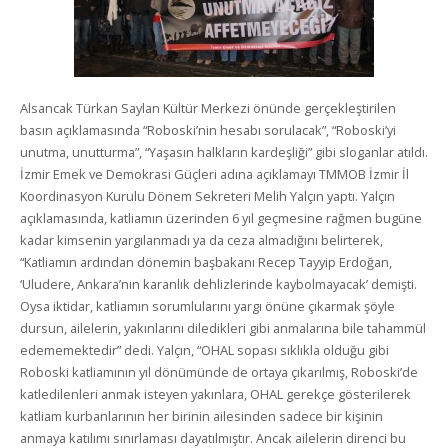
Alsancak Türkan Saylan Kültür Merkezi önünde gerçekleştirilen
basın açıklamasında “Roboski’nin hesabı sorulacak”, “Roboski’yi
unutma, unutturma”, “Yaşasın halkların kardeşliği” gibi sloganlar atıldı.
İzmir Emek ve Demokrasi Güçleri adına açıklamayı TMMOB İzmir İl
Koordinasyon Kurulu Dönem Sekreteri Melih Yalçın yaptı. Yalçın
açıklamasında, katliamın üzerinden 6 yıl geçmesine rağmen bugüne
kadar kimsenin yargılanmadı ya da ceza almadığını belirterek,
“Katliamın ardından dönemin başbakanı Recep Tayyip Erdoğan,
‘Uludere, Ankara’nın karanlık dehlizlerinde kaybolmayacak’ demişti.
Oysa iktidar, katliamın sorumlularını yargı önüne çıkarmak şöyle
dursun, ailelerin, yakınlarını diledikleri gibi anmalarına bile tahammül
edememektedir” dedi. Yalçın, “OHAL sopası sıklıkla olduğu gibi
Roboski katliamının yıl dönümünde de ortaya çıkarılmış, Roboski’de
katledilenleri anmak isteyen yakınlara, OHAL gerekçe gösterilerek
katliam kurbanlarının her birinin ailesinden sadece bir kişinin
anmaya katılımı sınırlaması dayatılmıştır. Ancak ailelerin direnci bu