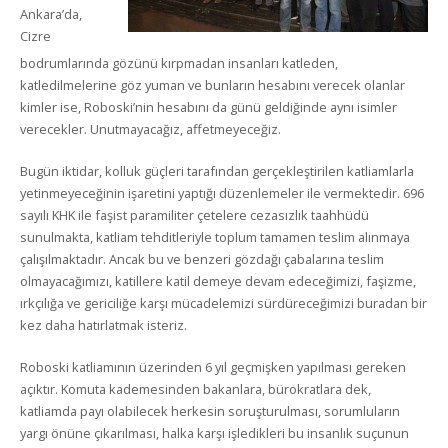
Ankara’da,
Cizre
bodrumlarında gözünü kırpmadan insanları katleden,
katledilmelerine göz yuman ve bunların hesabını verecek olanlar
kimler ise, Roboski’nin hesabını da günü geldiğinde aynı isimler
verecekler. Unutmayacağız, affetmeyeceğiz.
Bugün iktidar, kolluk güçleri tarafından gerçekleştirilen katliamlarla
yetinmeyeceğinin işaretini yaptığı düzenlemeler ile vermektedir. 696
sayılı KHK ile faşist paramiliter çetelere cezasızlık taahhüdü
sunulmakta, katliam tehditleriyle toplum tamamen teslim alınmaya
çalışılmaktadır. Ancak bu ve benzeri gözdağı çabalarına teslim
olmayacağımızı, katillere katil demeye devam edeceğimizi, faşizme,
ırkçılığa ve gericiliğe karşı mücadelemizi sürdüreceğimizi buradan bir
kez daha hatırlatmak isteriz.
Roboski katliamının üzerinden 6 yıl geçmişken yapılması gereken
açıktır. Komuta kademesinden bakanlara, bürokratlara dek,
katliamda payı olabilecek herkesin soruşturulması, sorumluların
yargı önüne çıkarılması, halka karşı işledikleri bu insanlık suçunun