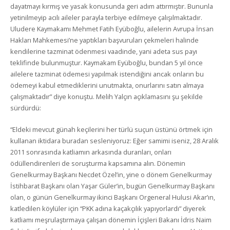
dayatmayı kırmış ve yasak konusunda geri adım attırmıştır. Bununla
yetinilmeyip acılı aileler parayla terbiye edilmeye çalışılmaktadır.
Uludere Kaymakamı Mehmet Fatih Eyüboğlu, ailelerin Avrupa İnsan
Hakları Mahkemesi’ne yaptıkları başvuruları çekmeleri halinde
kendilerine tazminat ödenmesi vaadinde, yani adeta sus payı
teklifinde bulunmuştur. Kaymakam Eyüboğlu, bundan 5 yıl önce
ailelere tazminat ödemesi yapılmak istendiğini ancak onların bu
ödemeyi kabul etmediklerini unutmakta, onurlarını satın almaya
çalışmaktadır” diye konuştu. Melih Yalçın açıklamasını şu şekilde
sürdürdü:
“Eldeki mevcut günah keçilerini her türlü suçun üstünü örtmek için
kullanan iktidara buradan sesleniyoruz: Eğer samimi iseniz, 28 Aralık
2011 sonrasında katliamın arkasında duranları, onları
ödüllendirenleri de soruşturma kapsamına alın. Dönemin
Genelkurmay Başkanı Necdet Özel’in, yine o dönem Genelkurmay
İstihbarat Başkanı olan Yaşar Güler’in, bugün Genelkurmay Başkanı
olan, o günün Genelkurmay ikinci Başkanı Orgeneral Hulusi Akar’ın,
katledilen köylüler için “PKK adına kaçakçılık yapıyorlardı” diyerek
katliamı meşrulaştırmaya çalışan dönemin İçişleri Bakanı İdris Naim