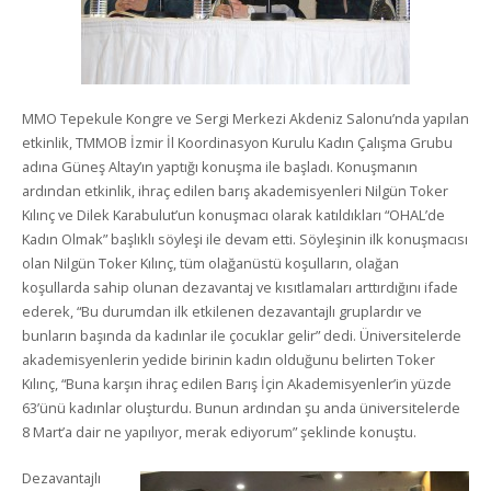
MMO Tepekule Kongre ve Sergi Merkezi Akdeniz Salonu’nda yapılan
etkinlik, TMMOB İzmir İl Koordinasyon Kurulu Kadın Çalışma Grubu
adına Güneş Altay’ın yaptığı konuşma ile başladı. Konuşmanın
ardından etkinlik, ihraç edilen barış akademisyenleri Nilgün Toker
Kılınç ve Dilek Karabulut’un konuşmacı olarak katıldıkları “OHAL’de
Kadın Olmak” başlıklı söyleşi ile devam etti. Söyleşinin ilk konuşmacısı
olan Nilgün Toker Kılınç, tüm olağanüstü koşulların, olağan
koşullarda sahip olunan dezavantaj ve kısıtlamaları arttırdığını ifade
ederek, “Bu durumdan ilk etkilenen dezavantajlı gruplardır ve
bunların başında da kadınlar ile çocuklar gelir” dedi. Üniversitelerde
akademisyenlerin yedide birinin kadın olduğunu belirten Toker
Kılınç, “Buna karşın ihraç edilen Barış İçin Akademisyenler’in yüzde
63’ünü kadınlar oluşturdu. Bunun ardından şu anda üniversitelerde
8 Mart’a dair ne yapılıyor, merak ediyorum” şeklinde konuştu.
Dezavantajlı