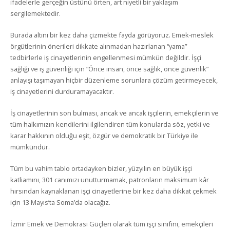
ifadelerle gerçeğin üstünü örten, art niyetli bir yaklaşım
sergilemektedir.
Burada altını bir kez daha çizmekte fayda görüyoruz. Emek-meslek
örgütlerinin önerileri dikkate alınmadan hazırlanan “yama”
tedbirlerle iş cinayetlerinin engellenmesi mümkün değildir. İşçi
sağlığı ve iş güvenliği için “Önce insan, önce sağlık, önce güvenlik”
anlayışı taşımayan hiçbir düzenleme sorunlara çözüm getirmeyecek,
iş cinayetlerini durduramayacaktır.
İş cinayetlerinin son bulması, ancak ve ancak işçilerin, emekçilerin ve
tüm halkımızın kendilerini ilgilendiren tüm konularda söz, yetki ve
karar hakkının olduğu eşit, özgür ve demokratik bir Türkiye ile
mümkündür.
Tüm bu vahim tablo ortadayken bizler, yüzyılın en büyük işçi
katliamını, 301 canımızı unutturmamak, patronların maksimum kâr
hırsından kaynaklanan işçi cinayetlerine bir kez daha dikkat çekmek
için 13 Mayıs’ta Soma’da olacağız.
İzmir Emek ve Demokrasi Güçleri olarak tüm işçi sınıfını, emekçileri