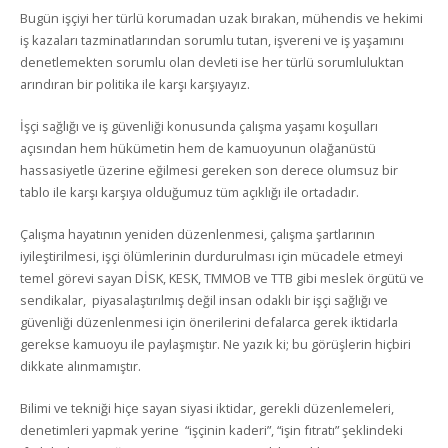
Bugün işçiyi her türlü korumadan uzak bırakan, mühendis ve hekimi
iş kazaları tazminatlarından sorumlu tutan, işvereni ve iş yaşamını
denetlemekten sorumlu olan devleti ise her türlü sorumluluktan
arındıran bir politika ile karşı karşıyayız.
İşçi sağlığı ve iş güvenliği konusunda çalışma yaşamı koşulları
açısından hem hükümetin hem de kamuoyunun olağanüstü
hassasiyetle üzerine eğilmesi gereken son derece olumsuz bir
tablo ile karşı karşıya olduğumuz tüm açıklığı ile ortadadır.
Çalışma hayatının yeniden düzenlenmesi, çalışma şartlarının
iyileştirilmesi, işçi ölümlerinin durdurulması için mücadele etmeyi
temel görevi sayan DİSK, KESK, TMMOB ve TTB gibi meslek örgütü ve
sendikalar, piyasalaştırılmış değil insan odaklı bir işçi sağlığı ve
güvenliği düzenlenmesi için önerilerini defalarca gerek iktidarla
gerekse kamuoyu ile paylaşmıştır. Ne yazık ki; bu görüşlerin hiçbiri
dikkate alınmamıştır.
Bilimi ve tekniği hiçe sayan siyasi iktidar, gerekli düzenlemeleri,
denetimleri yapmak yerine “işçinin kaderi”, “işin fıtratı” şeklindeki