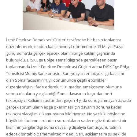
İzmir Emek ve Demokrasi Güçleri tarafından bir basın toplantısı
düzenlenerek, maden katliamının yıl dönümünde 13 Mayıs Pazar
günü Soma’da gerçekleşecek olan mitinge katılım çağrısında
bulunuldu. DİSK Ege Bölge Temsilciliği’nde gerçekleşen basın
toplantısında İzmir Emek ve Demokrasi Güçleri adına DİSK Ege Bölge
Temsilcisi Memiş Sarı konuştu. Sarı, yüzyılın en büyük işçi katliamı
olan Soma faciasının 4. yıl dönümünde çeşitli etkinlikler
düzenlendiğini ifade ederek, “301 maden emekçisinin ölümüne
sebep olanların yargılandığı Soma davasının başından beri
takipçisiyiz. Katliamın üstünden geçen 4 yılda sonuçlanmayan davada
gerçek sorumluların açığa çıkarılması için davanın sonuna kadar
takipçisi olacağımızı kamuoyuna bildiriyoruz. Ne yazık ki böylesine
büyük bir facianın ardından sorumluların sadece göz önündeki bir
kısmının yargılandığı Soma davası, gidişatıyla kamuoyunu tatmin
edecek bir tablo çizmemektedir” dedi. Sarı, açıklamasını şu şekilde