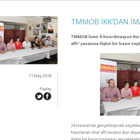
TMMOB İKK’DAN İMA
TMMOB İzmir İl Koordinasyon Kur
affı” yasasına ilişkin bir basın top
11 May 2018
Paylaş
24 Haziran’da gerçekleşecek seçimle
hazırlanan imar affı tasarısı dün ak
ilişkin bir basın toplantısı gerçekleşt