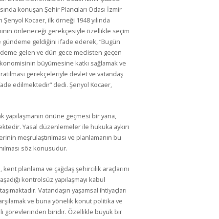
sında konuşan Şehir Plancıları Odası İzmir
Şenyol Kocaer, ilk örneği 1948 yılında
mının önleneceği gerekçesiyle özellikle seçim
 gündeme geldiğini ifade ederek, “Bugün
ndeme gelen ve dün gece meclisten geçen
ekonomisinin büyümesine katkı sağlamak ve
aratılması gerekçeleriyle devlet ve vatandaş
fade edilmektedir” dedi. Şenyol Kocaer,
ak yapılaşmanın önüne geçmesi bir yana,
mektedir. Yasal düzenlemeler ile hukuka aykırı
erinin meşrulaştırılması ve planlamanın bu
anılması söz konusudur.
 kent planlama ve çağdaş şehircilik araçlarını
aşadığı kontrolsüz yapılaşmayı kabul
aşımaktadır. Vatandaşın yaşamsal ihtiyaçları
karşılamak ve buna yönelik konut politika ve
i görevlerinden biridir. Özellikle büyük bir