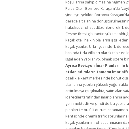
koşullarına sahip olmasına rağmen 21
Palas Oteli, Bornova Karaçam’da “zeytin
yine aynı şekilde Bornova Karaçam’da 1.
derece sit alanına dönüştürülmesin
hukuksuz ruhsat düzenlenerek 1. derec
Çeşme ilçesi gibi rantın yüksek olduğu
kaçak otel, halkın plajlarını işgal eden
kaçak yapılar, Urla ilçesinde 1. derece
basında Urla Villaları olarak tabir edil
işgal eden yapılar vb. olmak üzere bi
Ayrıca Revizyon İmar Planları ile 
atılan adımların tamamı imar affı
özellikle kent merkezinde konut dışı k
alanlarına yapılan yüksek yoğunluklu 
arttırılmaya çalışılmakta, satın alan
idareciler tarafından imar planına ayk
gelinmektedir ve şimdi de bu yapılara 
planları ile bu fiili durumlar tamamen 
kent içinde önemli trafik sorunlarına
kaçak yapılarının ruhsatlanmasını da 
olmadan başlayan Konak Tünelleri, Als