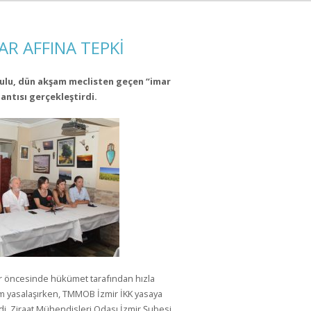
R AFFINA TEPKİ
ulu, dün akşam meclisten geçen “imar
lantısı gerçekleştirdi.
r öncesinde hükümet tarafından hızla
şam yasalaşırken, TMMOB İzmir İKK yasaya
irdi. Ziraat Mühendisleri Odası İzmir Şubesi