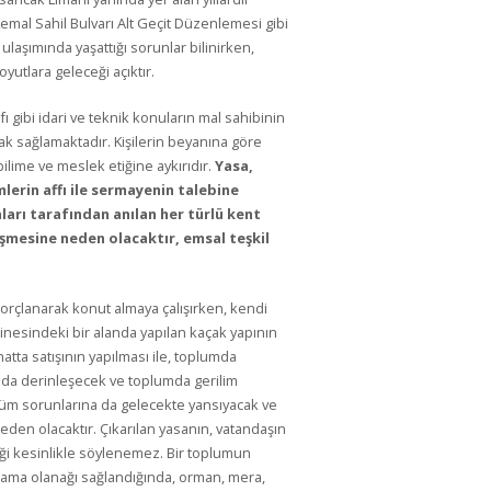
Kemal Sahil Bulvarı Alt Geçit Düzenlemesi gibi
 ulaşımında yaşattığı sorunlar bilinirken,
yutlara geleceği açıktır.
fı gibi idari ve teknik konuların mal sahibinin
ak sağlamaktadır. Kişilerin beyanına göre
bilime ve meslek etiğine aykırıdır.
Yasa,
emlerin affı ile sermayenin talebine
ları tarafından anılan her türlü kent
üşmesine neden olacaktır, emsal teşkil
orçlanarak konut almaya çalışırken, kendi
inesindeki bir alanda yapılan kaçak yapının
hatta satışının yapılması ile, toplumda
 da derinleşecek ve toplumda gerilim
tüm sorunlarına da gelecekte yansıyacak ve
neden olacaktır. Çıkarılan yasanın, vatandaşın
iği kesinlikle söylenemez. Bir toplumun
aşama olanağı sağlandığında, orman, mera,