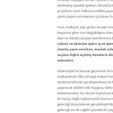
yıkılmamış viyadük ayakları, Mustafa 
projelerin İzmir halkına özellikle yaya
şimdi ulaşım sorunlarının çözülmez bo
Yasa, mülkiyet, yapı grubu ve yapı sını
beyanına göre cins değişikliğine olan
idari ve teknik süreçler belirlenmesi 
ruhsat ve eklerine aykırı iş ve işl
olumlu yanıt verirken, meslek oda
suçuna ilişkin açılmış davaların d
edecektir
.
Vatandaşlar kıt kanaat geçinerek ve b
mülkiyetinde dâhi olmayıp maliye haz
devlet tarafından yasallaştırılması ve 
yaşanacak adaletsizlik duygusu daha
tetiklenecektir. Bu durum toplumun 
bir barışa değil, toplumsal bir kaosa 
geleceği düşünülerek gerçekleştirild
geleceği ancak sağlıklı çevrelerde y