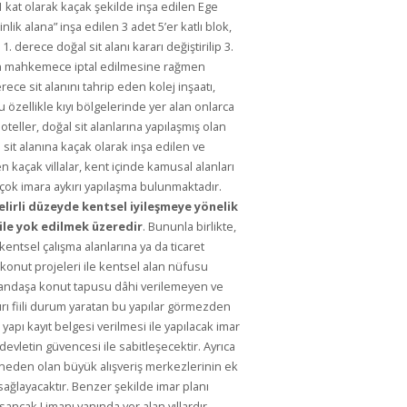
 kat olarak kaçak şekilde inşa edilen Ege
lik alana” inşa edilen 3 adet 5’er katlı blok,
 derece doğal sit alanı kararı değiştirilip 3.
in mahkemece iptal edilmesine rağmen
e sit alanını tahrip eden kolej inşaatı,
 özellikle kıyı bölgelerinde yer alan onlarca
 oteller, doğal sit alanlarına yapılaşmış olan
 sit alanına kaçak olarak inşa edilen ve
en kaçak villalar, kent içinde kamusal alanları
rçok imara aykırı yapılaşma bulunmaktadır.
belirli düzeyde kentsel iyileşmeye yönelik
 ile yok edilmek üzeredir
. Bununla birlikte,
entsel çalışma alanlarına ya da ticaret
konut projeleri ile kentsel alan nüfusu
 vatandaşa konut tapusu dâhi verilemeyen ve
ırı fiili durum yaratan bu yapılar görmezden
yapı kayıt belgesi verilmesi ile yapılacak imar
devletin güvencesi ile sabitleşecektir. Ayrıca
 neden olan büyük alışveriş merkezlerinin ek
sağlayacaktır. Benzer şekilde imar planı
ancak Limanı yanında yer alan yıllardır