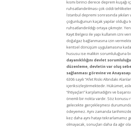
kısmı birinci derece deprem kuşağı iç
ruhsatlandırılması çok ciddi tehlikele
İstanbul depremi sonrasında yıkılan 
çoğunluğunun kaçak yapılar olduğu tesp
ruhsatlandırıldığı ortaya çıkmıştır. Y
Kayıt Belgesi ile yapı kullanım izni ve
doğalgaz bağlanmasına izin vermekted
kentsel dönüşüm uygulamasına kadar g
hususu ise malikin sorumluluğuna bır
dayanıklılığını devlet sorumlulu
düzenleme, devletin var oluş sebe
sağlanması görevine ve Anayasaya
6306 sayılı “Afet Riski Altındaki Ala
içeriksizleştirmektedir. Hükümet, a
“ihtiyaçları” karşılamadığını ve başarıs
önemli bir nokta vardır. Söz konusu r
gelecekte gerçekleşmesi durumunda b
ödeyemez. Aynı zamanda tarihimizden
kez daha aynı hatayı tekrarlamamız g
olmayacak, sonuçları daha da ağır ola