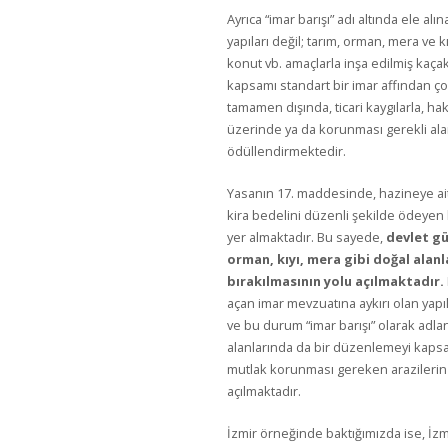
Ayrıca “imar barışı” adı altında ele al
yapıları değil; tarım, orman, mera ve kı
konut vb. amaçlarla inşa edilmiş kaça
kapsamı standart bir imar affından ço
tamamen dışında, ticari kaygılarla, ha
üzerinde ya da korunması gerekli alan
ödüllendirmektedir.
Yasanın 17. maddesinde, hazineye ait 
kira bedelini düzenli şekilde ödeyen k
yer almaktadır. Bu sayede,
devlet gü
orman, kıyı, mera gibi doğal alan
bırakılmasının yolu açılmaktadır.
açan imar mevzuatına aykırı olan yapıl
ve bu durum “imar barışı” olarak adla
alanlarında da bir düzenlemeyi kapsam
mutlak korunması gereken arazilerin s
açılmaktadır.
İzmir örneğinde baktığımızda ise, İzmi