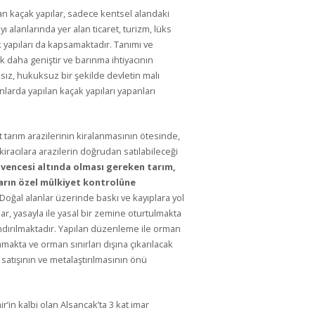
ınan kaçak yapılar, sadece kentsel alandaki
yı alanlarında yer alan ticaret, turizm, lüks
k yapıları da kapsamaktadır. Tanımı ve
k daha geniştir ve barınma ihtiyacının
ksız, hukuksuz bir şekilde devletin malı
larda yapılan kaçak yapıları yapanları
tarım arazilerinin kiralanmasının ötesinde,
iracılara arazilerin doğrudan satılabileceği
vencesi altında olması gereken tarım,
ların özel mülkiyet kontrolüne
Doğal alanlar üzerinde baskı ve kayıplara yol
ar, yasayla ile yasal bir zemine oturtulmakta
ndırılmaktadır. Yapılan düzenleme ile orman
akta ve orman sınırları dışına çıkarılacak
atışının ve metalaştırılmasının önü
r’in kalbi olan Alsancak’ta 3 kat imar