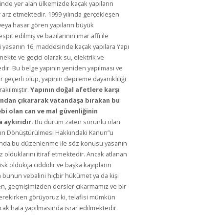
inde yer alan ülkemizde kaçak yapıların
r arz etmektedir. 1999 yılında gerçekleşen
veya hasar gören yapıların büyük
it edilmiş ve bazılarının imar affı ile
eni yasanın 16. maddesinde kaçak yapılara Yapı
rmekte ve geçici olarak su, elektrik ve
ir. Bu belge yapının yeniden yapılması ve
eçerli olup, yapının depreme dayanıklılığı
akılmıştır.
Yapının doğal afetlere karşı
ğundan çıkararak vatandaşa bırakan bu
bi olan can ve mal güvenliğinin
 aykırıdır.
Bu durum zaten sorunlu olan
nların Dönüştürülmesi Hakkındaki Kanun”u
slında bu düzenlenme ile söz konusu yasanın
ız olduklarını itiraf etmektedir. Ancak atlanan
isk oldukça ciddidir ve başka kayıpların
unun vebalini hiçbir hükümet ya da kişi
, geçmişimizden dersler çıkarmamız ve bir
erekirken görüyoruz ki, telafisi mümkün
cak hata yapılmasında ısrar edilmektedir.