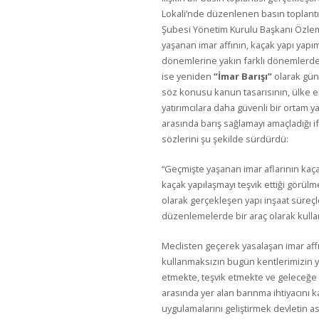
Lokali’nde düzenlenen basın toplantı
Şubesi Yönetim Kurulu Başkanı Özlem 
yaşanan imar affının, kaçak yapı yapı
dönemlerine yakın farklı dönemlerde
ise yeniden
“İmar Barışı”
olarak gü
söz konusu kanun tasarısının, ülke 
yatırımcılara daha güvenli bir ortam y
arasında barış sağlamayı amaçladığı i
sözlerini şu şekilde sürdürdü:
“Geçmişte yaşanan imar aflarının kaç
kaçak yapılaşmayı teşvik ettiği görül
olarak gerçekleşen yapı inşaat süreçl
düzenlemelerde bir araç olarak kull
Meclisten geçerek yasalaşan imar affı,
kullanmaksızın bugün kentlerimizin y
etmekte, teşvik etmekte ve geleceğe t
arasında yer alan barınma ihtiyacını 
uygulamalarını geliştirmek devletin asl