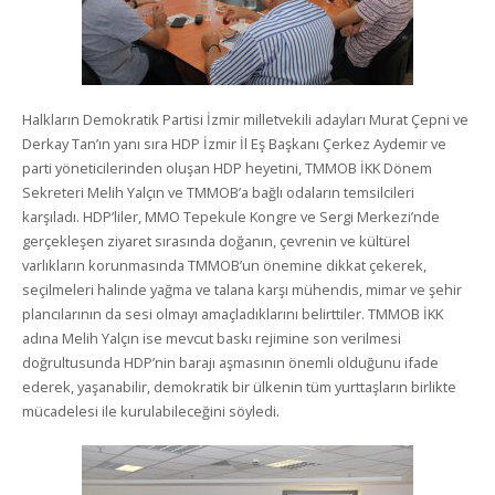
Halkların Demokratik Partisi İzmir milletvekili adayları Murat Çepni ve
Derkay Tan’ın yanı sıra HDP İzmir İl Eş Başkanı Çerkez Aydemir ve
parti yöneticilerinden oluşan HDP heyetini, TMMOB İKK Dönem
Sekreteri Melih Yalçın ve TMMOB’a bağlı odaların temsilcileri
karşıladı. HDP’liler, MMO Tepekule Kongre ve Sergi Merkezi’nde
gerçekleşen ziyaret sırasında doğanın, çevrenin ve kültürel
varlıkların korunmasında TMMOB’un önemine dikkat çekerek,
seçilmeleri halinde yağma ve talana karşı mühendis, mimar ve şehir
plancılarının da sesi olmayı amaçladıklarını belirttiler. TMMOB İKK
adına Melih Yalçın ise mevcut baskı rejimine son verilmesi
doğrultusunda HDP’nin barajı aşmasının önemli olduğunu ifade
ederek, yaşanabilir, demokratik bir ülkenin tüm yurttaşların birlikte
mücadelesi ile kurulabileceğini söyledi.