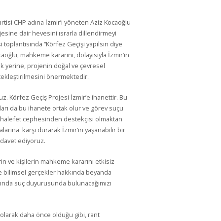
rtisi CHP adına İzmir’i yöneten Aziz Kocaoğlu
jesine dair hevesini ısrarla dillendirmeyi
 toplantısında “Körfez Geçişi yapılsın diye
caoğlu, mahkeme kararını, dolayısıyla İzmir’in
 yerine, projenin doğal ve çevresel
ekleştirilmesini önermektedir.
. Körfez Geçiş Projesi İzmir’e ihanettir. Bu
arı da bu ihanete ortak olur ve görev suçu
muhalefet cephesinden destekçisi olmaktan
larına karşı durarak İzmir’in yaşanabilir bir
davet ediyoruz.
n ve kişilerin mahkeme kararını etkisiz
e bilimsel gerçekler hakkında beyanda
kkında suç duyurusunda bulunacağımızı
larak daha önce olduğu gibi, rant