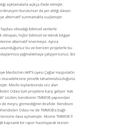
ığı açıklamalarla açıkça ifade etmiştir.
ordinasyon Kurulu’nun da yer aldığı davacı
eye alternatif sunmamakla suçlamıştır.
faydası olmadığı bilimsel verilerle
ik olmayan, hiçbir bilimsel ve teknik bilgiye
elerine alternatif önermeyiz. Ayrıca
z savunduğunuz bu ve benzeri projelerle bu
andaşlarınıza yağmalatmaya çalışıyorsunuz. Biz
ye Meclisi’nin AKP’li üyesi Çağlar Haspolat’ın
uk mücadelesine yönelik tahammülsüzlüğünü
tir. Meclis toplantısında söz alan
leri Odası tüm projelere karşı geliyor. Katı
 etti” sözleri, kendisinin TMMOB yapısından
de meşru görmediğinin itirafıdır. Kendisini
ühendisleri Odası ne de TMMOB’a bağlı
f tesisine dava açmamıştır. Aksine TMMOB İl
ili kapsamlı bir rapor hazırlayarak tesisin