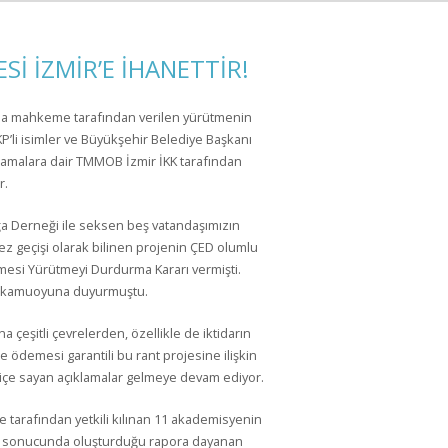
Sİ İZMİR’E İHANETTİR!
da mahkeme tarafından verilen yürütmenin
AKP’li isimler ve Büyükşehir Belediye Başkanı
klamalara dair TMMOB İzmir İKK tarafından
r.
a Derneği ile seksen beş vatandaşımızın
ez geçişi olarak bilinen projenin ÇED olumlu
mesi Yürütmeyi Durdurma Kararı vermişti.
yla kamuoyuna duyurmuştu.
 çeşitli çevrelerden, özellikle de iktidarın
e ödemesi garantili bu rant projesine ilişkin
 hiçe sayan açıklamalar gelmeye devam ediyor.
 tarafından yetkili kılınan 11 akademisyenin
eri sonucunda oluşturduğu rapora dayanan