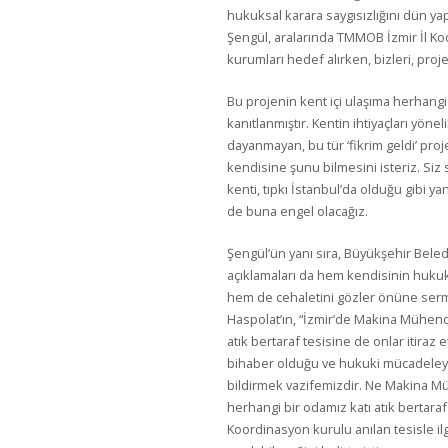
hukuksal karara saygısızlığını dün yapt
Şengül, aralarında TMMOB İzmir İl Ko
kurumları hedef alırken, bizleri, proj
Bu projenin kent içi ulaşıma herhangi 
kanıtlanmıştır. Kentin ihtiyaçları yönel
dayanmayan, bu tür ‘fikrim geldi’ proj
kendisine şunu bilmesini isteriz. Si
kenti, tıpkı İstanbul’da olduğu gibi y
de buna engel olacağız.
Şengül’ün yanı sıra, Büyükşehir Beledi
açıklamaları da hem kendisinin huk
hem de cehaletini gözler önüne sermiş
Haspolat’ın, “İzmir’de Makina Mühendis
atık bertaraf tesisine de onlar itiraz
bihaber olduğu ve hukuki mücadeleyi 
bildirmek vazifemizdir. Ne Makina M
herhangi bir odamız katı atık bertara
Koordinasyon kurulu anılan tesisle ilg