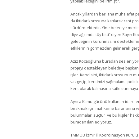
yapılabileceğini belirtmiştir.
Ancak yıllardan beri ana muhalefet pa
da iktidar korosuna katılarak rant pro
sürdürmektedir. Yine belediye meclisi
diye ağzımda tüy bitti” diyen Sayın Ko
geleceğinin korunmasını desteklemek
etkilerinin görmezden gelinerek gerç
Aziz Kocaoğlu’na buradan sesleniyoruz
projeyi destekleyen belediye başkanl
işler. Kendisini, iktidar korosunun 
vazgeçip, kentimizi yağmalama politika
kent olarak kalmasına katkı sunmaya 
Ayrıca Kamu gücünü kullanan idareleri
bırakmak için mahkeme kararlarına v
bulunmaları suçtur ve bu kişiler ha
buradan ilan ediyoruz.
TMMOB İzmir İl Koordinasyon Kurulu o