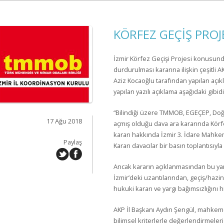
KÖRFEZ GEÇİŞ PROJE
İzmir Körfez Geçişi Projesi konusun
durdurulması kararına ilişkin çeşitli 
Aziz Kocaoğlu tarafından yapılan açı
yapılan yazılı açıklama aşağıdaki gibidi
“Bilindiği üzere TMMOB, EGEÇEP, Doğ
17 Ağu 2018
açmış olduğu dava ara kararında Körf
kararı hakkında İzmir 3. İdare Mahke
Paylaş
Kararı davacılar bir basın toplantısı
Ancak kararın açıklanmasından bu yana
İzmir’deki uzantılarından, geçiş/hazin
hukuki kararı ve yargı bağımsızlığını
AKP İl Başkanı Aydın Şengül, mahkeme
bilimsel kriterlerle değerlendirmel