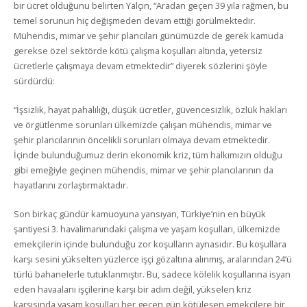
bir ücret olduğunu belirten Yalçın, “Aradan geçen 39 yıla rağmen, bu
temel sorunun hiç değişmeden devam ettiği görülmektedir.
Mühendis, mimar ve şehir plancıları günümüzde de gerek kamuda
gerekse özel sektörde kötü çalışma koşulları altında, yetersiz
ücretlerle çalışmaya devam etmektedir” diyerek sözlerini şöyle
sürdürdü:
“İşsizlik, hayat pahalılığı, düşük ücretler, güvencesizlik, özlük hakları
ve örgütlenme sorunları ülkemizde çalışan mühendis, mimar ve
şehir plancılarının öncelikli sorunları olmaya devam etmektedir.
İçinde bulunduğumuz derin ekonomik kriz, tüm halkımızın olduğu
gibi emeğiyle geçinen mühendis, mimar ve şehir plancılarının da
hayatlarını zorlaştırmaktadır.
Son birkaç gündür kamuoyuna yansıyan, Türkiye’nin en büyük
şantiyesi 3. havalimanındaki çalışma ve yaşam koşulları, ülkemizde
emekçilerin içinde bulunduğu zor koşulların aynasıdır. Bu koşullara
karşı sesini yükselten yüzlerce işçi gözaltına alınmış, aralarından 24’ü
türlü bahanelerle tutuklanmıştır. Bu, sadece kölelik koşullarına isyan
eden havaalanı işçilerine karşı bir adım değil, yükselen kriz
karşısında yaşam koşulları her geçen gün kötüleşen emekçilere bir