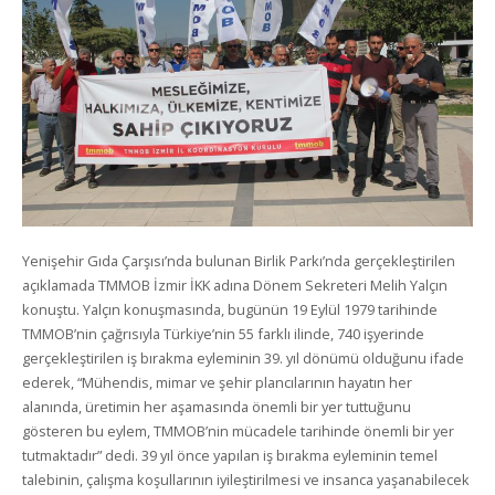
Yenişehir Gıda Çarşısı’nda bulunan Birlik Parkı’nda gerçekleştirilen
açıklamada TMMOB İzmir İKK adına Dönem Sekreteri Melih Yalçın
konuştu. Yalçın konuşmasında, bugünün 19 Eylül 1979 tarihinde
TMMOB’nin çağrısıyla Türkiye’nin 55 farklı ilinde, 740 işyerinde
gerçekleştirilen iş bırakma eyleminin 39. yıl dönümü olduğunu ifade
ederek, “Mühendis, mimar ve şehir plancılarının hayatın her
alanında, üretimin her aşamasında önemli bir yer tuttuğunu
gösteren bu eylem, TMMOB’nin mücadele tarihinde önemli bir yer
tutmaktadır” dedi. 39 yıl önce yapılan iş bırakma eyleminin temel
talebinin, çalışma koşullarının iyileştirilmesi ve insanca yaşanabilecek