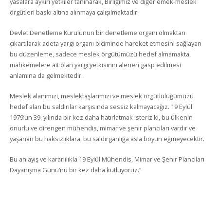
yasalara aykırı yetkiler tanınarak, Birliğimiz ve diğer emek-meslek
örgütleri baskı altına alınmaya çalışılmaktadır.
Devlet Denetleme Kurulunun bir denetleme organı olmaktan
çıkartılarak adeta yargı organı biçiminde hareket etmesini sağlayan
bu düzenleme, sadece meslek örgütümüzü hedef almamakta,
mahkemelere ait olan yargı yetkisinin alenen gasp edilmesi
anlamına da gelmektedir.
Meslek alanımızı, meslektaşlarımızı ve meslek örgütlülüğümüzü
hedef alan bu saldırılar karşısında sessiz kalmayacağız. 19 Eylül
1979’un 39. yılında bir kez daha hatırlatmak isteriz ki, bu ülkenin
onurlu ve direngen mühendis, mimar ve şehir plancıları vardır ve
yaşanan bu haksızlıklara, bu saldırganlığa asla boyun eğmeyecektir.
Bu anlayış ve kararlılıkla 19 Eylül Mühendis, Mimar ve Şehir Plancıları
Dayanışma Günü’nü bir kez daha kutluyoruz.”