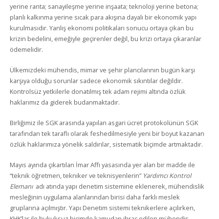
yerine ranta; sanayileşme yerine inşaata; teknoloji yerine betona;
planlı kalkınma yerine sıcak para akışına dayalı bir ekonomik yapı
kurulmasıdır. Yanlış ekonomi politikaları sonucu ortaya çıkan bu
krizin bedelini, emeğiyle geçirenler değil, bu krizi ortaya çıkaranlar
ödemelidir.
Ülkemizdeki mühendis, mimar ve şehir plancılarının bugün karşı
karşıya olduğu sorunlar sadece ekonomik sıkıntılar değildir.
Kontrolsüz yetkilerle donatılmış tek adam rejimi altında özlük
haklarımız da giderek budanmaktadır.
Birliğimiz ile SGK arasında yapılan asgari ücret protokolünün SGK
tarafından tek taraflı olarak feshedilmesiyle yeni bir boyut kazanan
özlük haklarımıza yönelik saldırılar, sistematik biçimde artmaktadır.
Mayıs ayında çıkartılan İmar Affı yasasında yer alan bir madde ile
“teknik öğretmen, tekniker ve teknisyenlerin”
Yardımcı Kontrol
Elemanı
adı atında yapı denetim sistemine eklenerek, mühendislik
mesleğinin uygulama alanlarından birisi daha farklı meslek
gruplarına açılmıştır. Yapı Denetim sistemi teknikerlere açılırken,
KHK’lar ile hukuksuz biçimde kamudan ihraç edilen mühendis,