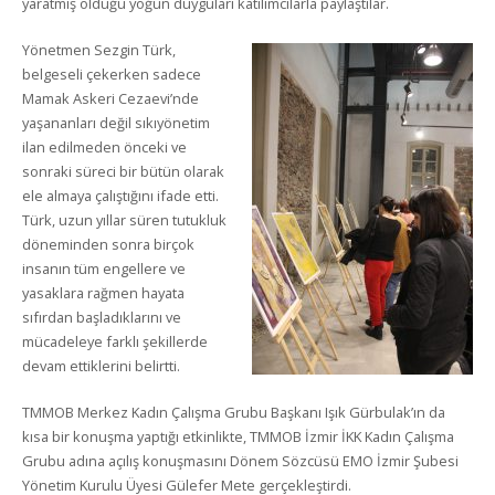
yaratmış olduğu yoğun duyguları katılımcılarla paylaştılar.
Yönetmen Sezgin Türk,
belgeseli çekerken sadece
Mamak Askeri Cezaevi’nde
yaşananları değil sıkıyönetim
ilan edilmeden önceki ve
sonraki süreci bir bütün olarak
ele almaya çalıştığını ifade etti.
Türk, uzun yıllar süren tutukluk
döneminden sonra birçok
insanın tüm engellere ve
yasaklara rağmen hayata
sıfırdan başladıklarını ve
mücadeleye farklı şekillerde
devam ettiklerini belirtti.
TMMOB Merkez Kadın Çalışma Grubu Başkanı Işık Gürbulak’ın da
kısa bir konuşma yaptığı etkinlikte, TMMOB İzmir İKK Kadın Çalışma
Grubu adına açılış konuşmasını Dönem Sözcüsü EMO İzmir Şubesi
Yönetim Kurulu Üyesi Gülefer Mete gerçekleştirdi.