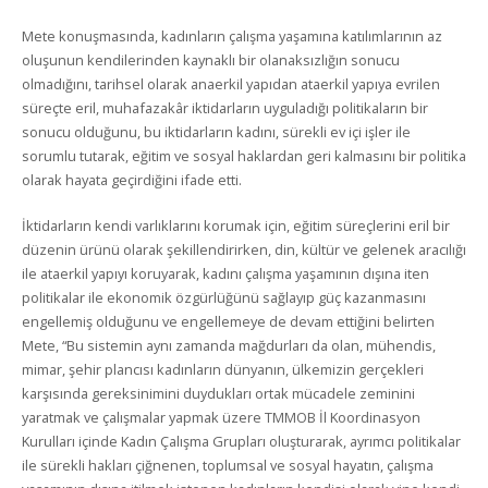
Mete konuşmasında, kadınların çalışma yaşamına katılımlarının az
oluşunun kendilerinden kaynaklı bir olanaksızlığın sonucu
olmadığını, tarihsel olarak anaerkil yapıdan ataerkil yapıya evrilen
süreçte eril, muhafazakâr iktidarların uyguladığı politikaların bir
sonucu olduğunu, bu iktidarların kadını, sürekli ev içi işler ile
sorumlu tutarak, eğitim ve sosyal haklardan geri kalmasını bir politika
olarak hayata geçirdiğini ifade etti.
İktidarların kendi varlıklarını korumak için, eğitim süreçlerini eril bir
düzenin ürünü olarak şekillendirirken, din, kültür ve gelenek aracılığı
ile ataerkil yapıyı koruyarak, kadını çalışma yaşamının dışına iten
politikalar ile ekonomik özgürlüğünü sağlayıp güç kazanmasını
engellemiş olduğunu ve engellemeye de devam ettiğini belirten
Mete, “Bu sistemin aynı zamanda mağdurları da olan, mühendis,
mimar, şehir plancısı kadınların dünyanın, ülkemizin gerçekleri
karşısında gereksinimini duydukları ortak mücadele zeminini
yaratmak ve çalışmalar yapmak üzere TMMOB İl Koordinasyon
Kurulları içinde Kadın Çalışma Grupları oluşturarak, ayrımcı politikalar
ile sürekli hakları çiğnenen, toplumsal ve sosyal hayatın, çalışma