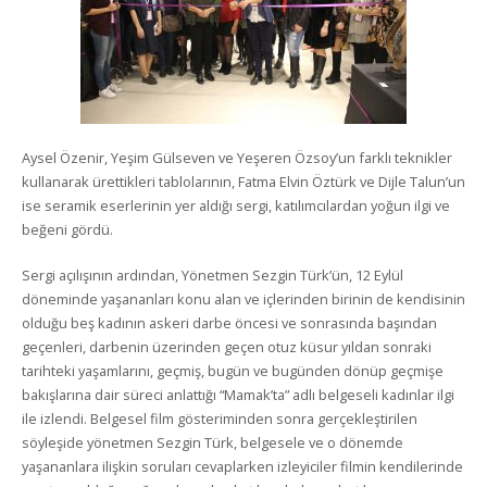
Aysel Özenir, Yeşim Gülseven ve Yeşeren Özsoy’un farklı teknikler
kullanarak ürettikleri tablolarının, Fatma Elvin Öztürk ve Dijle Talun’un
ise seramik eserlerinin yer aldığı sergi, katılımcılardan yoğun ilgi ve
beğeni gördü.
Sergi açılışının ardından, Yönetmen Sezgin Türk’ün, 12 Eylül
döneminde yaşananları konu alan ve içlerinden birinin de kendisinin
olduğu beş kadının askeri darbe öncesi ve sonrasında başından
geçenleri, darbenin üzerinden geçen otuz küsur yıldan sonraki
tarihteki yaşamlarını, geçmiş, bugün ve bugünden dönüp geçmişe
bakışlarına dair süreci anlattığı “Mamak’ta” adlı belgeseli kadınlar ilgi
ile izlendi. Belgesel film gösteriminden sonra gerçekleştirilen
söyleşide yönetmen Sezgin Türk, belgesele ve o dönemde
yaşananlara ilişkin soruları cevaplarken izleyiciler filmin kendilerinde