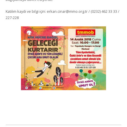
Katılım kaydı ve bilgi için: erkan.cinar@mmo.org.tr / (0232) 462 33 33 /
227-228