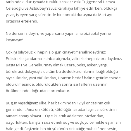
tarihindeki duruşmada tutuklu sanıklar eski Tuğgeneral Hamza
Celepoğlu ve Astsubay Yavuz Karakaya tahliye edilirken, oldukça
yavaş işleyen yargı sürecinde bir sonraki duruşma da Mart ayı
ortasına ertelendi.
Ne derseniz deyin, ne yaparsanız yapın ama bizi aptal yerine
koymayın!
Çok iyi biliyoruz ki hepiniz o gün cinayet mahallindeydiniz:
Polisinizle, jandarma istihbaratçınızla, valinizle hepiniz oradaydınız.
Başta MİT ve Genelkurmay olmak üzere, polis, asker, yargı,
bürokrasi, dolayısıyla da tüm bu devlet kurumlarının bağlı olduğu
siyasi iktidar, yani AKP iktidarı, Hrant’ın hedef haline getirilmesinde,
öldürülmesinde, öldürüldükten sonra ise faillerin üzerinin
örtülmesinde doğrudan sorumludur.
Bugün yaşadığımız ülke, her bakımından 12 yıl öncesinin çok
gerisinde… Ama en kötüsü, kötülüğün sıradanlaşması sürecinin
tamamlanmış olması… Öyle ki, artık adaletten, vicdandan,
özgürlükten, barıştan söz etmek suç ve suçluyu övmekle eş anlamlı
hale geldi. Faşizmin bin bir yüzünün cirit attığı; muhalif her sesin,