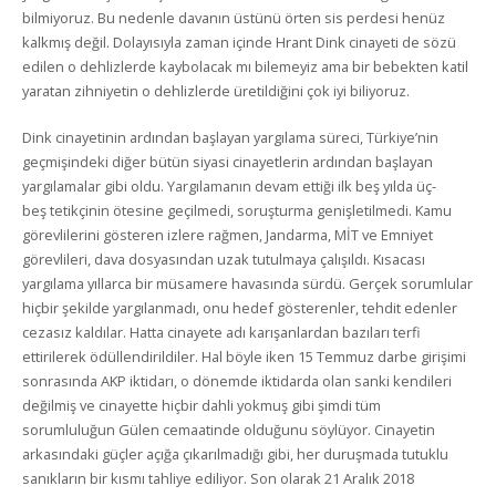
bilmiyoruz. Bu nedenle davanın üstünü örten sis perdesi henüz
kalkmış değil. Dolayısıyla zaman içinde Hrant Dink cinayeti de sözü
edilen o dehlizlerde kaybolacak mı bilemeyiz ama bir bebekten katil
yaratan zihniyetin o dehlizlerde üretildiğini çok iyi biliyoruz.
Dink cinayetinin ardından başlayan yargılama süreci, Türkiye’nin
geçmişindeki diğer bütün siyasi cinayetlerin ardından başlayan
yargılamalar gibi oldu. Yargılamanın devam ettiği ilk beş yılda üç-
beş tetikçinin ötesine geçilmedi, soruşturma genişletilmedi. Kamu
görevlilerini gösteren izlere rağmen, Jandarma, MİT ve Emniyet
görevlileri, dava dosyasından uzak tutulmaya çalışıldı. Kısacası
yargılama yıllarca bir müsamere havasında sürdü. Gerçek sorumlular
hiçbir şekilde yargılanmadı, onu hedef gösterenler, tehdit edenler
cezasız kaldılar. Hatta cinayete adı karışanlardan bazıları terfi
ettirilerek ödüllendirildiler. Hal böyle iken 15 Temmuz darbe girişimi
sonrasında AKP iktidarı, o dönemde iktidarda olan sanki kendileri
değilmiş ve cinayette hiçbir dahli yokmuş gibi şimdi tüm
sorumluluğun Gülen cemaatinde olduğunu söylüyor. Cinayetin
arkasındaki güçler açığa çıkarılmadığı gibi, her duruşmada tutuklu
sanıkların bir kısmı tahliye ediliyor. Son olarak 21 Aralık 2018