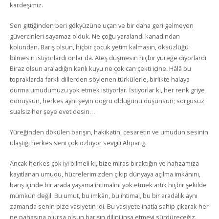
kardeşimiz.
Sen gittiğinden beri gökyüzüne uçan ve bir daha geri gelmeyen
güvercinleri sayamaz olduk. Ne çoğu yaralandı kanadından
kolundan. Barış olsun, hiçbir çocuk yetim kalmasın, öksüzlüğü
bilmesin istiyorlardı onlar da. Ateş düşmesin hiçbir yüreğe diyorlardı.
Biraz olsun araladığın kanlı kuyu ne çok can çekti içine. Hâlâ bu
topraklarda farklı dillerden söylenen türkülerle, birlikte halaya
durma umudumuzu yok etmek istiyorlar. İstiyorlar ki, her renk griye
dönüşsün, herkes aynı şeyin doğru olduğunu düşünsün; sorgusuz
sualsiz her şeye evet desin…
Yüreğinden dökülen barışın, hakikatin, cesaretin ve umudun sesinin
ulaştığı herkes seni çok özlüyor sevgili Ahparig.
Ancak herkes çok iyi bilmeli ki, bize miras bıraktığın ve hafızamıza
kayıtlanan umudu, hücrelerimizden çıkıp dünyaya açılma imkânını,
barış içinde bir arada yaşama ihtimalini yok etmek artık hiçbir şekilde
mümkün değil. Bu umut, bu imkân, bu ihtimal, bu bir aradalık aynı
zamanda senin bize vasiyetin idi. Bu vasiyete inatla sahip çıkarak her
ne pahasına olursa olsun barışın dilini inşa etmeyi sürdüreceğiz.