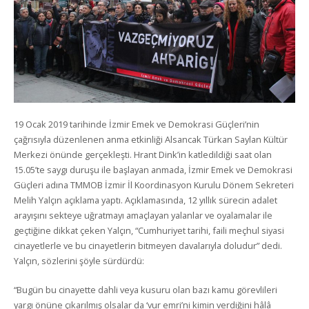
19 Ocak 2019 tarihinde İzmir Emek ve Demokrasi Güçleri’nin
çağrısıyla düzenlenen anma etkinliği Alsancak Türkan Saylan Kültür
Merkezi önünde gerçekleşti. Hrant Dink’in katledildiği saat olan
15.05’te saygı duruşu ile başlayan anmada, İzmir Emek ve Demokrasi
Güçleri adına TMMOB İzmir İl Koordinasyon Kurulu Dönem Sekreteri
Melih Yalçın açıklama yaptı. Açıklamasında, 12 yıllık sürecin adalet
arayışını sekteye uğratmayı amaçlayan yalanlar ve oyalamalar ile
geçtiğine dikkat çeken Yalçın, “Cumhuriyet tarihi, faili meçhul siyasi
cinayetlerle ve bu cinayetlerin bitmeyen davalarıyla doludur” dedi.
Yalçın, sözlerini şöyle sürdürdü:
“Bugün bu cinayette dahli veya kusuru olan bazı kamu görevlileri
yargı önüne çıkarılmış olsalar da ‘vur emri’ni kimin verdiğini hâlâ