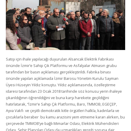
Satışı için ihale yapılacağı duyurulan Alsancak Elektrik Fabrikası
önünde İzmir’e Sahip Çık Platformu ve Asfalyalar Atmasın grubu
tarafından bir basın açıklaması gerçekleştirildi. Fabrika binası
önünde yapılan açıklamada İzmir Barosu Yönetim Kurulu Sayman
Üyesi Hüseyin Yıldız konuştu. Yıldız açıklamasında, özelleştirme
idaresi tarafından 23 Ocak 2018 tarihinde söz konusu yerin ihaleye
çıkarıldığının öğrenildiğini ve buna karşı harekete geçildiğini
hatırlatarak, “İzmir’e Sahip Çık Platformu, Baro, TMMOB, EGEÇEP,
Ayva Vakfı ve çeşitli demokratik kitle örgütleri halkla, kadınlarla ve
çocuklarla beraber bu kamu arazisini yem etmeme kararı alırken, bu
çerçevede TMMOB’ye bağlı Mimarlar Odası, Elektrik Mühendisleri
Odası, Şehir Plancıları Odası da uzmanlıkları gereği soruna dair