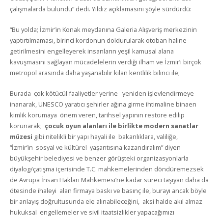
çalışmalarda bulundu” dedi. Yıldız açıklamasını şöyle sürdürdü:
“Bu yolda; İzmir’in Konak meydanına Galeria Alışveriş merkezinin
yaptırtılmaması, birinci kordonun doldurularak otoban haline
getirilmesini engelleyerek insanların yeşil kamusal alana
kavuşmasını sağlayan mücadelelerin verdiği ilham ve İzmir’i birçok
metropol arasında daha yaşanabilir kılan kentlilik bilinci ile;
Burada çok kötücül faaliyetler yerine yeniden işlevlendirmeye
inanarak, UNESCO yaratıcı şehirler ağına girme ihtimaline binaen
kimlik korumaya önem veren, tarihsel yapının restore edilip
korunarak;
çocuk oyun alanları ile birlikte modern sanatlar
müzesi
gibi nitelikli bir yapı hayali ile bakanlıklara, valiliğe,
“İzmir’in sosyal ve kültürel yaşantısına kazandıralım” diyen
büyükşehir belediyesi ve benzer görüşteki organizasyonlarla
diyalog/çatışma içerisinde T.C. mahkemelerinden döndüremezsek
de Avrupa İnsan Hakları Mahkemesi’ne kadar süreci taşıyan daha da
ötesinde ihaleyi alan firmaya baskı ve basınç ile, burayı ancak böyle
bir anlayış doğrultusunda ele alınabileceğini, aksi halde akıl almaz
hukuksal engellemeler ve sivil itaatsizlikler yapacağımızı