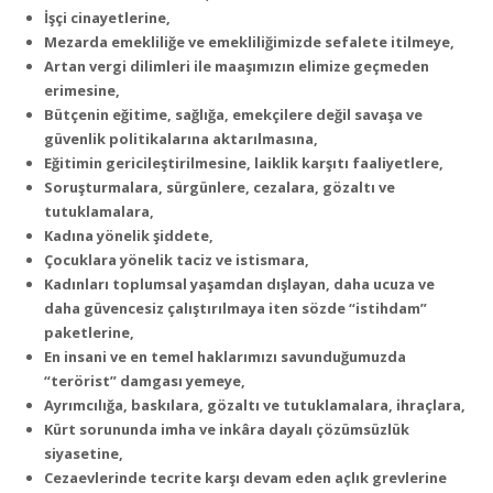
İşçi cinayetlerine,
Mezarda emekliliğe ve emekliliğimizde sefalete itilmeye,
Artan vergi dilimleri ile maaşımızın elimize geçmeden
erimesine,
Bütçenin eğitime, sağlığa, emekçilere değil savaşa ve
güvenlik politikalarına aktarılmasına,
Eğitimin gericileştirilmesine, laiklik karşıtı faaliyetlere,
Soruşturmalara, sürgünlere, cezalara, gözaltı ve
tutuklamalara,
Kadına yönelik şiddete,
Çocuklara yönelik taciz ve istismara,
Kadınları toplumsal yaşamdan dışlayan, daha ucuza ve
daha güvencesiz çalıştırılmaya iten sözde “istihdam”
paketlerine,
En insani ve en temel haklarımızı savunduğumuzda
“terörist” damgası yemeye,
Ayrımcılığa, baskılara, gözaltı ve tutuklamalara, ihraçlara,
Kürt sorununda imha ve inkâra dayalı çözümsüzlük
siyasetine,
Cezaevlerinde tecrite karşı devam eden açlık grevlerine