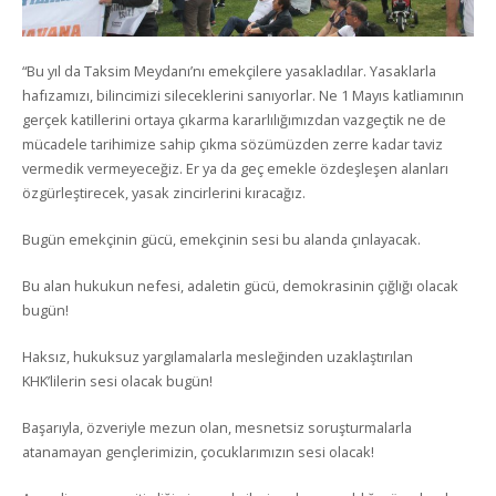
“Bu yıl da Taksim Meydanı’nı emekçilere yasakladılar. Yasaklarla
hafızamızı, bilincimizi sileceklerini sanıyorlar. Ne 1 Mayıs katliamının
gerçek katillerini ortaya çıkarma kararlılığımızdan vazgeçtik ne de
mücadele tarihimize sahip çıkma sözümüzden zerre kadar taviz
vermedik vermeyeceğiz. Er ya da geç emekle özdeşleşen alanları
özgürleştirecek, yasak zincirlerini kıracağız.
Bugün emekçinin gücü, emekçinin sesi bu alanda çınlayacak.
Bu alan hukukun nefesi, adaletin gücü, demokrasinin çığlığı olacak
bugün!
Haksız, hukuksuz yargılamalarla mesleğinden uzaklaştırılan
KHK’lilerin sesi olacak bugün!
Başarıyla, özveriyle mezun olan, mesnetsiz soruşturmalarla
atanamayan gençlerimizin, çocuklarımızın sesi olacak!