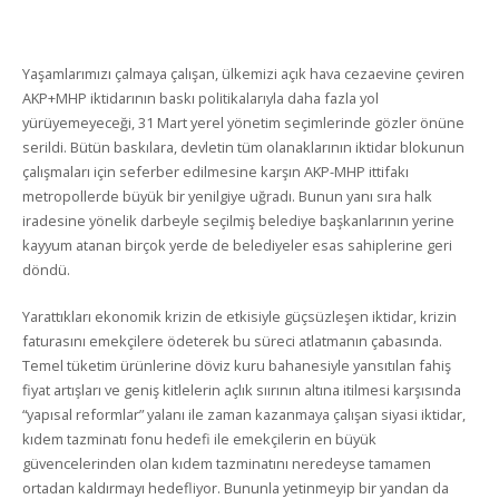
Yaşamlarımızı çalmaya çalışan, ülkemizi açık hava cezaevine çeviren
AKP+MHP iktidarının baskı politikalarıyla daha fazla yol
yürüyemeyeceği, 31 Mart yerel yönetim seçimlerinde gözler önüne
serildi. Bütün baskılara, devletin tüm olanaklarının iktidar blokunun
çalışmaları için seferber edilmesine karşın AKP-MHP ittifakı
metropollerde büyük bir yenilgiye uğradı. Bunun yanı sıra halk
iradesine yönelik darbeyle seçilmiş belediye başkanlarının yerine
kayyum atanan birçok yerde de belediyeler esas sahiplerine geri
döndü.
Yarattıkları ekonomik krizin de etkisiyle güçsüzleşen iktidar, krizin
faturasını emekçilere ödeterek bu süreci atlatmanın çabasında.
Temel tüketim ürünlerine döviz kuru bahanesiyle yansıtılan fahiş
fiyat artışları ve geniş kitlelerin açlık sıırının altına itilmesi karşısında
“yapısal reformlar” yalanı ile zaman kazanmaya çalışan siyasi iktidar,
kıdem tazminatı fonu hedefi ile emekçilerin en büyük
güvencelerinden olan kıdem tazminatını neredeyse tamamen
ortadan kaldırmayı hedefliyor. Bununla yetinmeyip bir yandan da