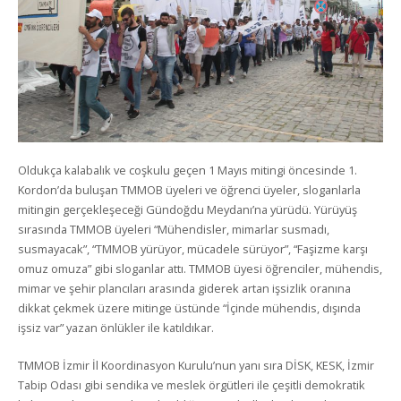
Oldukça kalabalık ve coşkulu geçen 1 Mayıs mitingi öncesinde 1.
Kordon’da buluşan TMMOB üyeleri ve öğrenci üyeler, sloganlarla
mitingin gerçekleşeceği Gündoğdu Meydanı’na yürüdü. Yürüyüş
sırasında TMMOB üyeleri “Mühendisler, mimarlar susmadı,
susmayacak”, “TMMOB yürüyor, mücadele sürüyor”, “Faşizme karşı
omuz omuza” gibi sloganlar attı. TMMOB üyesi öğrenciler, mühendis,
mimar ve şehir plancıları arasında giderek artan işsizlik oranına
dikkat çekmek üzere mitinge üstünde “İçinde mühendis, dışında
işsiz var” yazan önlükler ile katıldıkar.
TMMOB İzmir İl Koordinasyon Kurulu’nun yanı sıra DİSK, KESK, İzmir
Tabip Odası gibi sendika ve meslek örgütleri ile çeşitli demokratik