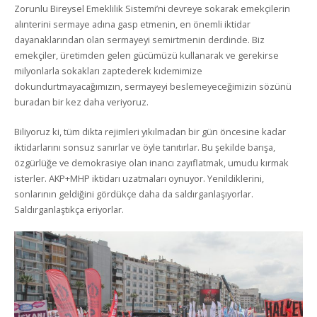
Zorunlu Bireysel Emeklilik Sistemi’ni devreye sokarak emekçilerin
alınterini sermaye adına gasp etmenin, en önemli iktidar
dayanaklarından olan sermayeyi semirtmenin derdinde. Biz
emekçiler, üretimden gelen gücümüzü kullanarak ve gerekirse
milyonlarla sokakları zaptederek kıdemimize
dokundurtmayacağımızın, sermayeyi beslemeyeceğimizin sözünü
buradan bir kez daha veriyoruz.
Biliyoruz ki, tüm dikta rejimleri yıkılmadan bir gün öncesine kadar
iktidarlarını sonsuz sanırlar ve öyle tanıtırlar. Bu şekilde barışa,
özgürlüğe ve demokrasiye olan inancı zayıflatmak, umudu kırmak
isterler. AKP+MHP iktidarı uzatmaları oynuyor. Yenildiklerini,
sonlarının geldiğini gördükçe daha da saldırganlaşıyorlar.
Saldırganlaştıkça eriyorlar.