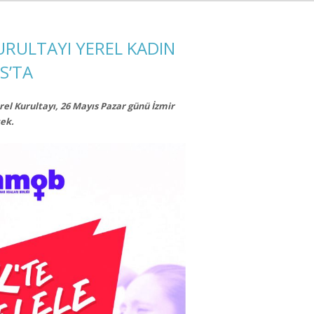
URULTAYI YEREL KADIN
S’TA
el Kurultayı, 26 Mayıs Pazar günü İzmir
cek.