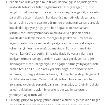
Yanan alan için yetişme muhiti koşullarına uygun orijinde yeterli
miktarda tohum ve fidan sağlanmalıdır. Kızılçam ağaç türünün
yeryüzündeki yayılışı orman yangınının meydana geldiği alanlarla
paralellik göstermektedir. Bu ağaç türü genetik olarak yangına
karşı neslini devam ettirme eğiliminde olduğu için yanan alandaki
kozalaklar ağır yangın geçirse bile kapalı olan kozalakların
içindeki tohumlar yanmadan kalmakta ve yangından sonra
kozalaklar açılarak mineral toprağa ulaşmaktadır. Böylece ilk
yağmurlardan sonra mineral toprağa ulaşma fırsatı yakalayan
tohumlar çimlenme olanağı bulmaktadır. Buna ormancılıkta
“yangın kültürü” adı verilir. Bir başka ifade ile yanan alan yaşlı
kızılçam ormanı ise ağaçlandırma yapmaya gerek yoktur. Eğer
alanda yeterli tohum ağacı yok ise ağaçlandırma yoluyla yeniden
orman tesis edilir. Tür olarak yörenin doğal türlerinden taviz
verilmez, tür değişikliğine gidilmez, bilimsel bir yaklaşımla genetik
kirliliğe izin verilmez. Ormancılıktaki tohum hasat ve transfer
zonlarına uyulmak zorundadır. Yanmayan ağaç türü dikilmesi gibi
ormancılık bilimine aykırı bilgilerle işlem yapılmaz. Çünkü
yanmayan ağaç türü yoktur.
Bilindiği gibi yasa gereği yanan orman alanları hiçbir şekilde başka
amaçlarla kullanıma ve izne konu edilemez. Kamuoyunun