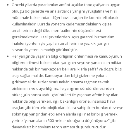
Önceki yıllarda yararlanılan amfibi uçaklar topografyanın uygun
olduğu bölgelerde ve ana sırtlarda yangını yavaşlatma ve hızlı
müdahale bakımından diğer hava araçları ile koordineli olarak
kullanılmalıdır. Burada yönetim kademesindekilerin kişisel
tercihlerinin değil ülke menfaatlerinin düşünülmesi
gerekmektedir. Özel şirketlerden uçuş garantili hizmet alım
ihaleleri yöntemiyle yapılan tercihlerin ne yazık ki yangın
sırasında yeterli olmadığı görülmüştür.
Her yangında yaşanan bilgi kirliğinin önlenmesi ve kamuoyunun
bilgilendirilmesi bakımından yangının seyri ve yanan alan miktarı
hakkında tek bir merkezden belli aralıklarla şeffaf ve doğru bilgi
akışı sağlanmalıdır. Kamuoyundan bilgi gizlenme yoluna
gidilmemelidir. Bizler sınırlı imkânlarımıza rağmen teknik
birikimimiz ve duyarlılığımız ile yangının söndürülmesinden
birkaç gün sonra uydu görüntüleri ile yaşanan afetin boyutları
hakkında bilgi verirken, ilgili bakanlığın drone, insansız hava
araçları gibi tüm teknolojik olanaklara sahip iken bunları devreye
sokmayıp yangından etkilenen alanla ilgili net bir bilgi vermek
yerine “yanan alanın 500 hektar olduğunu düşünüyoruz” gibi
dayanaksız bir söylemi tercih etmesi düşündürücüdür.