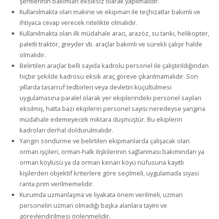
şeritlerinin bakımları eksiksiz olarak yapılmalıdır.
Kullanılmakta olan makine ve ekipman ile teçhizatlar bakımlı ve
ihtiyaca cevap verecek nitelikte olmalıdır.
Kullanılmakta olan ilk müdahale aracı, arazöz, su tankı, helikopter,
paletli traktör, greyder vb. araçlar bakımlı ve sürekli çalışır halde
olmalıdır.
Belirtilen araçlar belli sayıda kadrolu personel ile çalıştırıldığından
hiçbir şekilde kadrosu eksik araç göreve çıkarılmamalıdır. Son
yıllarda tasarruf tedbirleri veya devletin küçültülmesi
uygulamasına paralel olarak yer ekiplerindeki personel sayıları
eksilmiş, hatta bazı ekiplerin personel sayısı neredeyse yangına
müdahale edemeyecek miktara düşmüştür. Bu ekiplerin
kadroları derhal doldurulmalıdır.
Yangın söndürme ve belirtilen ekipmanlarda çalışacak olan
orman işçileri, orman-halk ilişkilerinin sağlanması bakımından ya
orman köylüsü ya da orman kenarı köyü nüfusuna kayıtlı
kişilerden objektif kriterlere göre seçilmeli, uygulamada siyasi
ranta prim verilmemelidir.
Kurumda uzmanlaşma ve liyakata önem verilmeli, uzman
personelin uzman olmadığı başka alanlara tayini ve
görevlendirilmesi önlenmelidir.