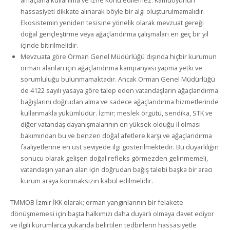
hassasiyeti dikkate alınarak böyle bir algı oluşturulmamalıdır.
Ekosistemin yeniden tesisine yönelik olarak mevzuat gereği
doğal gençleştirme veya ağaçlandırma çalışmaları en geç bir yıl
içinde bitirilmelidir.
Mevzuata göre Orman Genel Müdürlüğü dışında hiçbir kurumun
orman alanları için ağaçlandırma kampanyası yapma yetki ve
sorumluluğu bulunmamaktadır. Ancak Orman Genel Müdürlüğü
de 4122 sayılı yasaya göre talep eden vatandaşların ağaçlandırma
bağışlarını doğrudan alma ve sadece ağaçlandırma hizmetlerinde
kullanmakla yükümlüdür. İzmir; meslek örgütü, sendika, STK ve
diğer vatandaş dayanışmalarının en yüksek olduğu il olması
bakımından bu ve benzeri doğal afetlere karşı ve ağaçlandırma
faaliyetlerine en üst seviyede ilgi gösterilmektedir. Bu duyarlılığın
sonucu olarak gelişen doğal refleks görmezden gelinmemeli,
vatandaşın yanan alan için doğrudan bağış talebi başka bir aracı
kurum araya konmaksızın kabul edilmelidir.
TMMOB İzmir İKK olarak; orman yangınlarının bir felakete
dönüşmemesi için başta halkımızı daha duyarlı olmaya davet ediyor
ve ilgili kurumlarca yukarıda belirtilen tedbirlerin hassasiyetle