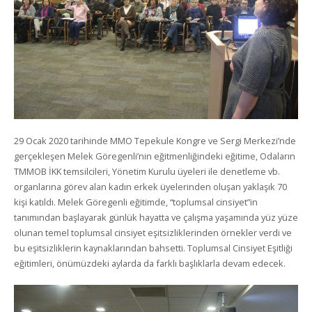
29 Ocak 2020 tarihinde MMO Tepekule Kongre ve Sergi Merkezi’nde
gerçekleşen Melek Göregenli’nin eğitmenliğindeki eğitime, Odaların
TMMOB İKK temsilcileri, Yönetim Kurulu üyeleri ile denetleme vb.
organlarına görev alan kadın erkek üyelerinden oluşan yaklaşık 70
kişi katıldı. Melek Göregenli eğitimde, “toplumsal cinsiyet”in
tanımından başlayarak günlük hayatta ve çalışma yaşamında yüz yüze
olunan temel toplumsal cinsiyet eşitsizliklerinden örnekler verdi ve
bu eşitsizliklerin kaynaklarından bahsetti. Toplumsal Cinsiyet Eşitliği
eğitimleri, önümüzdeki aylarda da farklı başlıklarla devam edecek.