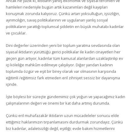
Ancak ne yazık ki, iktidarın yanlış ekonomik ve siyasal tercihleri ve
hamleleri nedeniyle bugün artık kazanımları değil kayıpları
konuşmak zorunda kalıyoruz. Çünkü artan yoksulluğun, işsizliğin,
ayrımcılığın, savaş politikalarının ve uygulanan yanlış sosyal
politikaların yarattığı toplumsal şiddetin en büyük muhatabı kadınlar
ve çocuklar.
Dini değerler üzerinden yeni bir toplum yaratma sevdasında olan
siyasal iktidarın yürüttüğü gerici politikalar ile kadın cinayetleri her
geçen gün artıyor, kadınlar tüm kamusal alanlardan uzaklaştırılıp ev
içi köleliğe mahkûm edilmeye çalışılıyor. Diğer yandan kadının
toplumda özgür ve eşit bir birey olarak var olmasının karşısında
eğitimli /eğitimsiz fark etmeden eril zihniyet sessiz bir dayanışma
içinde.
İşte böylesi bir süreçte gündemimiz çok yoğun ve yapacağımız kadın
çalışmalarının değeri ve önemi bir kat daha artmış durumda.
Çünkü eril muhafazakâr iktidarın uzun mücadeleler sonucu elde
ettiğimiz haklarımızın tırpanlamasını durdurmak zorundayız. Çünkü
biz kadınlar, adaletsizliği değil, eşitliği; evde bakım hizmetlerini