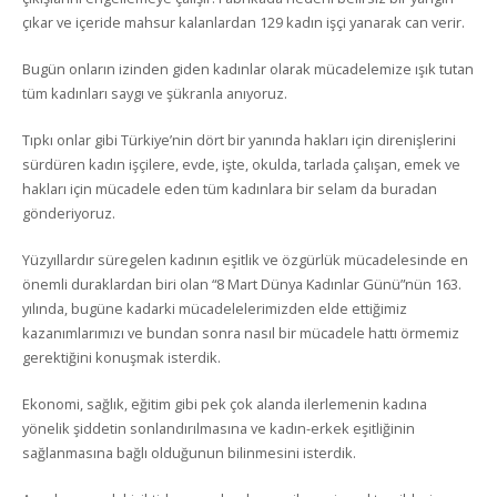
çıkar ve içeride mahsur kalanlardan 129 kadın işçi yanarak can verir.
Bugün onların izinden giden kadınlar olarak mücadelemize ışık tutan
tüm kadınları saygı ve şükranla anıyoruz.
Tıpkı onlar gibi Türkiye’nin dört bir yanında hakları için direnişlerini
sürdüren kadın işçilere, evde, işte, okulda, tarlada çalışan, emek ve
hakları için mücadele eden tüm kadınlara bir selam da buradan
gönderiyoruz.
Yüzyıllardır süregelen kadının eşitlik ve özgürlük mücadelesinde en
önemli duraklardan biri olan “8 Mart Dünya Kadınlar Günü”nün 163.
yılında, bugüne kadarki mücadelelerimizden elde ettiğimiz
kazanımlarımızı ve bundan sonra nasıl bir mücadele hattı örmemiz
gerektiğini konuşmak isterdik.
Ekonomi, sağlık, eğitim gibi pek çok alanda ilerlemenin kadına
yönelik şiddetin sonlandırılmasına ve kadın-erkek eşitliğinin
sağlanmasına bağlı olduğunun bilinmesini isterdik.