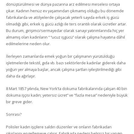
dönüştürülmesi ve dünya pazarına arz edilmesi meselesi ortaya
çıkar. Kadının henüz ev yaşamından çıkmamış olduğu bu dönemde
fabrikalarda ve atölyelerde çalışacak yeterli sayıda erkek iş gücü
olmadığı gibi, erkek iş gücü azlığı ile ters orantılı olarak ücretler artar.
Bu durum, girişimci/sermayedar olarak sanayi yatırımlarında hiç yer
almamış olan kadınların “ “ucuz işgücü” olarak çalışma hayatına dâhil
edilmelerine neden olur.
İlerleyen zamanlarda emek yoğun bir çalışmanın yürütüldüğü
işletmelerde tekstil, gıda vb. bazı sektörlerde kadınlar giderek daha
yoğun yer almaya başlar, ancak çalışma şartları iyileştirilmediği gibi
daha da ağırlaşır.
8 Mart 1857 yılında, New York’ta dokuma fabrikalarında çalışan 40 bin
dokuma işçisi kadın; yetersiz ücret” ve “fazla mesai” nedeniyle büyük
bir greve gider.
Sonrası?
Polisler kadın işçilere saldırı düzenler ve onların fabrikadan
çıkışlarını engellemeye çalışır. Fabrikada nedeni belirsiz bir yangın