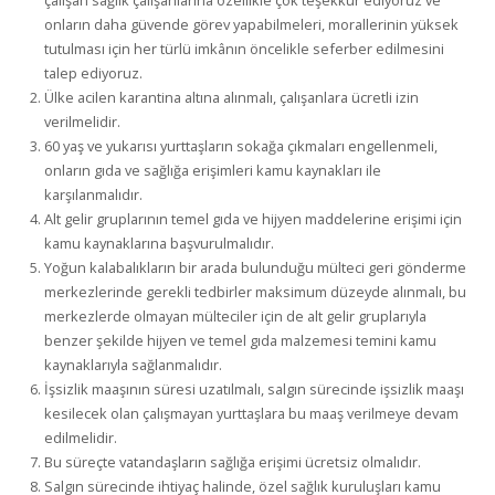
çalışan sağlık çalışanlarına özellikle çok teşekkür ediyoruz ve
onların daha güvende görev yapabilmeleri, morallerinin yüksek
tutulması için her türlü imkânın öncelikle seferber edilmesini
talep ediyoruz.
Ülke acilen karantina altına alınmalı, çalışanlara ücretli izin
verilmelidir.
60 yaş ve yukarısı yurttaşların sokağa çıkmaları engellenmeli,
onların gıda ve sağlığa erişimleri kamu kaynakları ile
karşılanmalıdır.
Alt gelir gruplarının temel gıda ve hijyen maddelerine erişimi için
kamu kaynaklarına başvurulmalıdır.
Yoğun kalabalıkların bir arada bulunduğu mülteci geri gönderme
merkezlerinde gerekli tedbirler maksimum düzeyde alınmalı, bu
merkezlerde olmayan mülteciler için de alt gelir gruplarıyla
benzer şekilde hijyen ve temel gıda malzemesi temini kamu
kaynaklarıyla sağlanmalıdır.
İşsizlik maaşının süresi uzatılmalı, salgın sürecinde işsizlik maaşı
kesilecek olan çalışmayan yurttaşlara bu maaş verilmeye devam
edilmelidir.
Bu süreçte vatandaşların sağlığa erişimi ücretsiz olmalıdır.
Salgın sürecinde ihtiyaç halinde, özel sağlık kuruluşları kamu