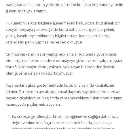
paylaşılamaması, zaten yerlerde sürünmekte olan hükümete yönelik
güveni iyice yok etmiştir.
Hükümetin verdiği bilgilere güvenmeyen halk, doğru bilgi almak için
sosyal medyaya yüklendiğinde konu daha da karışık hale gelmiş;
yanlış, kasıtlı, teyit edilmemiş bilgiler ortamı kaosa sürüklemiş,
vatandaşın panik yapmasına neden olmuştur.
Cumhurbaşkanı’nın son yaptığı açıklamalar toplumda güveni tesis
etmemiş, tam tersine sadece sermayeye güven veren, çalışanı, işsizi,
esnafı, kriz mağdurlarını, yoksulu yok sayan bu tedbirler devlete
olan güvene de son noktayı koymuştur.
Yaşananlar açıkça göstermektedir ki, bu kriz aslında kapitalizmin
krizidir. Bu krizden ancak toplumsal dayanışmayı yükselterek en az
hasarla çıkabiliriz. Bu bağlamda yapılabileceklere ilişkin önerilerimizi
kamuoyuyla paylaşmak istiyoruz:
Bu süreçte görülmüştür ki; bilime, eğitime ve sağlığa daha fazla
değer verilmelidir. Bugünlerde kısıtlı imkânlarla, canla başla