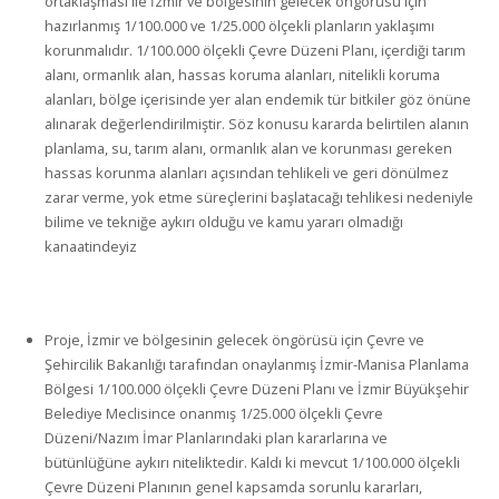
ortaklaşması ile İzmir ve bölgesinin gelecek öngörüsü için
hazırlanmış 1/100.000 ve 1/25.000 ölçekli planların yaklaşımı
korunmalıdır. 1/100.000 ölçekli Çevre Düzeni Planı, içerdiği tarım
alanı, ormanlık alan, hassas koruma alanları, nitelikli koruma
alanları, bölge içerisinde yer alan endemik tür bitkiler göz önüne
alınarak değerlendirilmiştir. Söz konusu kararda belirtilen alanın
planlama, su, tarım alanı, ormanlık alan ve korunması gereken
hassas korunma alanları açısından tehlikeli ve geri dönülmez
zarar verme, yok etme süreçlerini başlatacağı tehlikesi nedeniyle
bilime ve tekniğe aykırı olduğu ve kamu yararı olmadığı
kanaatindeyiz
Proje, İzmir ve bölgesinin gelecek öngörüsü için Çevre ve
Şehircilik Bakanlığı tarafından onaylanmış İzmir-Manisa Planlama
Bölgesi 1/100.000 ölçekli Çevre Düzeni Planı ve İzmir Büyükşehir
Belediye Meclisince onanmış 1/25.000 ölçekli Çevre
Düzeni/Nazım İmar Planlarındaki plan kararlarına ve
bütünlüğüne aykırı niteliktedir. Kaldı ki mevcut 1/100.000 ölçekli
Çevre Düzeni Planının genel kapsamda sorunlu kararları,