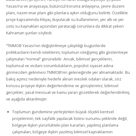
Yasası’na ve anayasaya, bütüncül koruma anlayışına, çevre düzeni
planı, nazım imar planı gibi planlara aykırı olduğunu belirtti. Özellikle
proje kapsamında ihtiyaç duyulacak su kullanımının, yer altı ve yer
üstü su kaynakları açısından yaratacağı sorunlara da dikkat çeken
Kahraman şunları söyledi:
“TMMOB Yasası’nın değiştirilmeye çalışıldığı bugünlerde
politikacıların kendi isteklerini, toplumun isteğiymiş gibi göstermeye
çalışmaları “normal” görünebilir. Ancak, bilimsel gerçeklerin,
toplumsal ve vicdani sorumlulukların, popülist siyaset adına
görmezden gelinmesi TMMOB’nin geleneğinde yer almamaktadır. Bu
bakış açımız nedeniyle hedefe alınan meslek odaları olarak, söz
konusu projeye ilişkin değerlendirme ve görüşlerimiz; bilimsel
gerçekler, yasal mevzuat ve kamu yararı gözetilerek değerlendirilmiş
ve aşağıda aktarılmıştır:
Toplumun gündemine yerleştirilen büyük ölçekli kentsel
projelerinin, tek sayfalık yapılacak listesi sunumu şeklinde değil,
bölgeye ilişkin yürürlükteki plan kararları, yapılmış planlama
çalışmaları, bölgeye ilişkin yazılmış bilimsel kaynaklarının