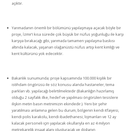
açıktır.
Yarımadanın önemli bir bölümünü yapılaşmaya açacak böyle bir
proje, İzmir’i kısa sürede çok büyük bir nüfus yoğunluğu ile karşı
karşıya bırakacağı gibi, yarımada tamamen yapılaşma baskısı
altında kalacak, yaşanan olağanüstü nüfus artışı kent kimliği ve
kent kültürünü yok edecektir.
Bakanlık sunumunda; proje kapsamında 100.000 kişilik bir
istihdam öngörüsü ile söz konusu alanda hastaneler, tema
parkları vb. yapılacağı belirtilmektedir (Bakanlığın hazırlamış
olduğu 2 sayfalık ilke, hedef ve yapılması öngörülen tesislere
ilişkin metin basın metnimizin ekindedir.). Yeni bir şehir
yaratılması anlamına gelen bu durum, bölgenin kendi itfaiyesi,
kendi polis karakolu, kendi ibadethanesi, lojmanları ve 12 ay
kalacak personeli için yapılacak okullarıyla en az 4 milyon
metrekarelik inşaat alanı oluşturacak ve doğanın