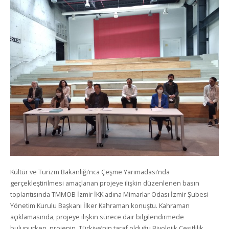
Kültür ve Turizm Bakanlığı’nca Çeşme Yarımadası’nda
gerçekleştirilmesi amaçlanan projeye ilişkin düzenlenen basın
toplantısında TMMOB İzmir İKK adına Mimarlar Odası İzmir Şubesi
Yönetim Kurulu Başkanı İlker Kahraman konuştu. Kahraman
açıklamasında, projeye ilişkin sürece dair bilgilendirmede
bulunurken, projenin, Türkiye’nin taraf olduğu Biyolojik Çeşitlilik