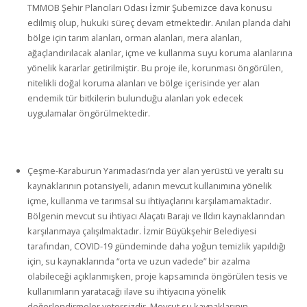
TMMOB Şehir Plancıları Odası İzmir Şubemizce dava konusu
edilmiş olup, hukuki süreç devam etmektedir. Anılan planda dahi
bölge için tarım alanları, orman alanları, mera alanları,
ağaçlandırılacak alanlar, içme ve kullanma suyu koruma alanlarına
yönelik kararlar getirilmiştir. Bu proje ile, korunması öngörülen,
nitelikli doğal koruma alanları ve bölge içerisinde yer alan
endemik tür bitkilerin bulunduğu alanları yok edecek
uygulamalar öngörülmektedir.
Çeşme-Karaburun Yarımadası’nda yer alan yerüstü ve yeraltı su
kaynaklarının potansiyeli, adanın mevcut kullanımına yönelik
içme, kullanma ve tarımsal su ihtiyaçlarını karşılamamaktadır.
Bölgenin mevcut su ihtiyacı Alaçatı Barajı ve Ildırı kaynaklarından
karşılanmaya çalışılmaktadır. İzmir Büyükşehir Belediyesi
tarafından, COVID-19 gündeminde daha yoğun temizlik yapıldığı
için, su kaynaklarında “orta ve uzun vadede” bir azalma
olabileceği açıklanmışken, proje kapsamında öngörülen tesis ve
kullanımların yaratacağı ilave su ihtiyacına yönelik
değerlendirmeler yetersizdir. Mevcut su kaynaklarının