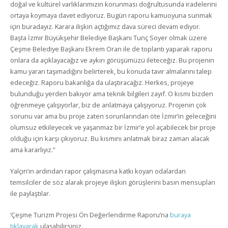
doğal ve kültürel varlıklarımızın korunması doğrultusunda iradelerini
ortaya koymaya davet ediyoruz. Bugün raporu kamuoyuna sunmak
için buradayız. Karara ilişkin açtığımız dava süreci devam ediyor.
Başta İzmir Büyükşehir Belediye Başkanı Tunç Soyer olmak üzere
Çeşme Belediye Başkanı Ekrem Oran ile de toplantı yaparak raporu
onlara da açıklayacağız ve aykırı görüşümüzü ileteceğiz. Bu projenin
kamu yararı taşımadığını belirterek, bu konuda tavır almalarını talep
edeceğiz. Raporu bakanlığa da ulaştıracağız. Herkes, projeye
bulunduğu yerden bakıyor ama teknik bilgileri zayıf. O kısmı bizden
öğrenmeye çalışıyorlar, biz de anlatmaya çalışıyoruz. Projenin çok
sorunu var ama bu proje zaten sorunlarından öte İzmir’in geleceğini
olumsuz etkileyecek ve yaşanmaz bir İzmir’e yol açabilecek bir proje
olduğu için karşı çıkıyoruz. Bu kısmını anlatmak biraz zaman alacak
ama kararlıyız.”
Yalçın’ın ardından rapor çalışmasına katkı koyan odalardan
temsilciler de söz alarak projeye ilişkin görüşlerini basın mensupları
ile paylaştılar.
‘Çeşme Turizm Projesi Ön Değerlendirme Raporu’na
buraya
tıklayarak
ulaşabilirsiniz.