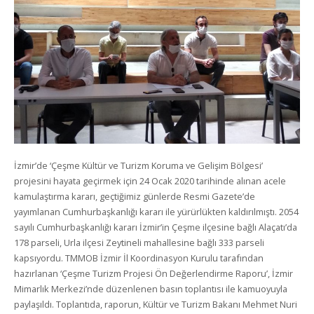
İzmir’de ‘Çeşme Kültür ve Turizm Koruma ve Gelişim Bölgesi’
projesini hayata geçirmek için 24 Ocak 2020 tarihinde alınan acele
kamulaştırma kararı, geçtiğimiz günlerde Resmi Gazete’de
yayımlanan Cumhurbaşkanlığı kararı ile yürürlükten kaldırılmıştı. 2054
sayılı Cumhurbaşkanlığı kararı İzmir’in Çeşme ilçesine bağlı Alaçatı’da
178 parseli, Urla ilçesi Zeytineli mahallesine bağlı 333 parseli
kapsıyordu. TMMOB İzmir İl Koordinasyon Kurulu tarafından
hazırlanan ‘Çeşme Turizm Projesi Ön Değerlendirme Raporu’, İzmir
Mimarlık Merkezi’nde düzenlenen basın toplantısı ile kamuoyuyla
paylaşıldı. Toplantıda, raporun, Kültür ve Turizm Bakanı Mehmet Nuri