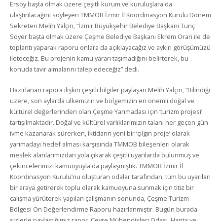
Ersoy başta olmak üzere çeşitli kurum ve kuruluşlara da
ulaştırılacağını söyleyen TMMOB İzmir İl Koordinasyon Kurulu Dönem
Sekreteri Melih Yalçın, “İzmir Büyükşehir Belediye Başkanı Tunç
Soyer başta olmak üzere Çeşme Belediye Başkanı Ekrem Oran ile de
toplantı yaparak raporu onlara da açıklayacağız ve aykırı görüşümüzü
ileteceğiz. Bu projenin kamu yararı taşımadığını belirterek, bu
konuda tavır almalarını talep edeceğiz” dedi.
Hazırlanan rapora ilişkin çeşitli bilgiler paylaşan Melih Yalçın, “Bilindiği
üzere, son aylarda ülkemizin ve bölgemizin en önemli doğal ve
kültürel değerlerinden olan Çeşme Yarımadası için ‘turizm projesi’
tartışılmaktadır. Doğal ve kültürel varlıklarımızın talanı her geçen gün
ivme kazanarak sürerken, iktidarın yeni bir ‘çılgın proje’ olarak
yarımadayı hedef alması karşısında TMMOB bileşenleri olarak
meslek alanlarımızdan yola çıkarak çeşitli uyarılarda bulunmuş ve
çekincelerimizi kamuoyuyla da paylaşmıştık. TMMOB İzmir İl
Koordinasyon Kurulu’nu oluşturan odalar tarafından, tüm bu uyarıları
bir araya getirerek toplu olarak kamuoyuna sunmak için titiz bir
çalışma yürüterek yapılan çalışmanın sonunda, Çeşme Turizm
Bölgesi Ön Değerlendirme Raporu hazırlanmıştır. Bugün burada
sizlerle paylaştığımız rapor, Çevre Mühendisleri Odası, Harita ve