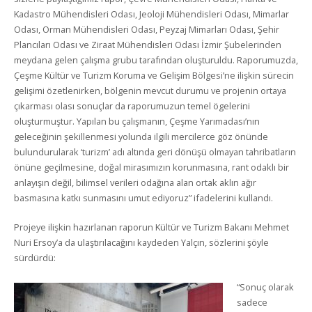
Kadastro Mühendisleri Odası, Jeoloji Mühendisleri Odası, Mimarlar
Odası, Orman Mühendisleri Odası, Peyzaj Mimarları Odası, Şehir
Plancıları Odası ve Ziraat Mühendisleri Odası İzmir Şubelerinden
meydana gelen çalışma grubu tarafından oluşturuldu. Raporumuzda,
Çeşme Kültür ve Turizm Koruma ve Gelişim Bölgesi’ne ilişkin sürecin
gelişimi özetlenirken, bölgenin mevcut durumu ve projenin ortaya
çıkarması olası sonuçlar da raporumuzun temel ögelerini
oluşturmuştur. Yapılan bu çalışmanın, Çeşme Yarımadası’nın
geleceğinin şekillenmesi yolunda ilgili mercilerce göz önünde
bulundurularak ‘turizm’ adı altında geri dönüşü olmayan tahribatların
önüne geçilmesine, doğal mirasımızın korunmasına, rant odaklı bir
anlayışın değil, bilimsel verileri odağına alan ortak aklın ağır
basmasına katkı sunmasını umut ediyoruz” ifadelerini kullandı.
Projeye ilişkin hazırlanan raporun Kültür ve Turizm Bakanı Mehmet
Nuri Ersoy’a da ulaştırılacağını kaydeden Yalçın, sözlerini şöyle
sürdürdü:
“Sonuç olarak
sadece