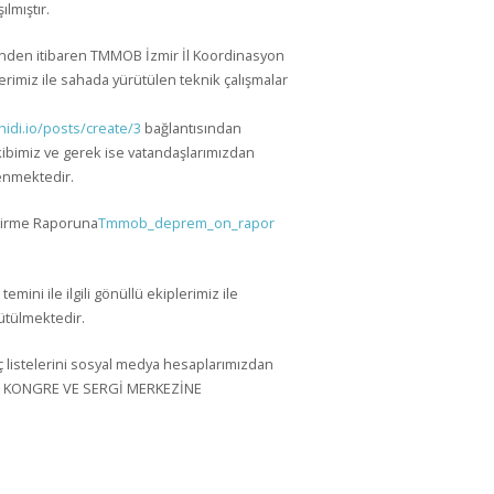
lmıştır.
inden itibaren TMMOB İzmir İl Koordinasyon
erimiz ile sahada yürütülen teknik çalışmalar
idi.io/posts/create/3
bağlantısından
kibimiz ve gerek ise vatandaşlarımızdan
enmektedir.
dirme Raporuna
Tmmob_deprem_on_rapor
ini ile ilgili gönüllü ekiplerimiz ile
ütülmektedir.
aç listelerini sosyal medya hesaplarımızdan
ULE KONGRE VE SERGİ MERKEZİNE