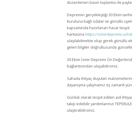
düzenlenen basın toplantısı ile paylaşı
Depremin gerçekleştiği 30 Ekim tarih
Kuruluna bağlı odalar ve gönüllü üyel
kapsamında hazırlanan hasar tespit
haritasına
https://izmirdepremi.ushah
ulaşılabilmekte olup gerek gönüllü e
gelen bilgiler doğrultusunda güncell
30 Ekim İzmir Depremi Ön Değerlen
bağlantısından ulaşabilirsiniz.
Sahada ihtiyaç duyulan malzemelerin tem
dayanışma çalışmamız eş zamanlı yür
Günlük olarak tespit edilen acil ihtiy
takip edebilir yardımlarınızı TEPEK
ulaştırabilirsiniz.