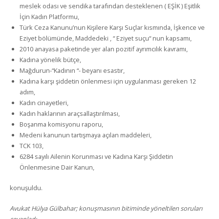
meslek odası ve sendika tarafından desteklenen ( EŞİK ) Eşitlik
İçin Kadın Platformu,
Türk Ceza Kanunu’nun Kişilere Karşı Suçlar kısmında, İşkence ve
Eziyet bölümünde, Maddedeki , “ Eziyet suçu“ nun kapsamı,
2010 anayasa paketinde yer alan pozitif ayrımcılık kavramı,
Kadına yönelik bütçe,
Mağdurun-“Kadının “- beyanı esastır,
Kadına karşı şiddetin önlenmesi için uygulanması gereken 12
adım,
Kadın cinayetleri,
Kadın haklarının araçsallaştırılması,
Boşanma komisyonu raporu,
Medeni kanunun tartışmaya açılan maddeleri,
TCK 103,
6284 sayılı Ailenin Korunması ve Kadına Karşı Şiddetin
Önlenmesine Dair Kanun,
konuşuldu.
Avukat Hülya Gülbahar; konuşmasının bitiminde yöneltilen soruları