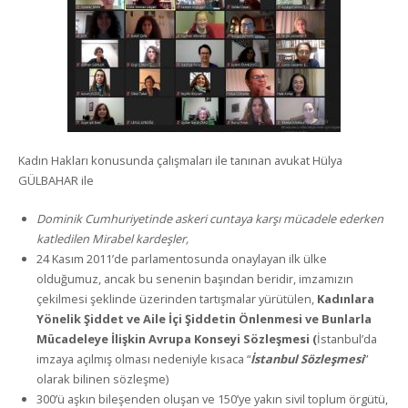
Kadın Hakları konusunda çalışmaları ile tanınan avukat Hülya
GÜLBAHAR ile
Dominik Cumhuriyetinde askeri cuntaya karşı mücadele ederken
katledilen Mirabel kardeşler,
24 Kasım 2011’de parlamentosunda onaylayan ilk ülke
olduğumuz, ancak bu senenin başından beridir, imzamızın
çekilmesi şeklinde üzerinden tartışmalar yürütülen,
Kadınlara
Yönelik Şiddet ve Aile İçi Şiddetin Önlenmesi ve Bunlarla
Mücadeleye İlişkin Avrupa Konseyi Sözleşmesi (
İstanbul’da
imzaya açılmış olması nedeniyle kısaca “
İstanbul Sözleşmesi
”
olarak bilinen sözleşme)
300’ü aşkın bileşenden oluşan ve 150’ye yakın sivil toplum örgütü,