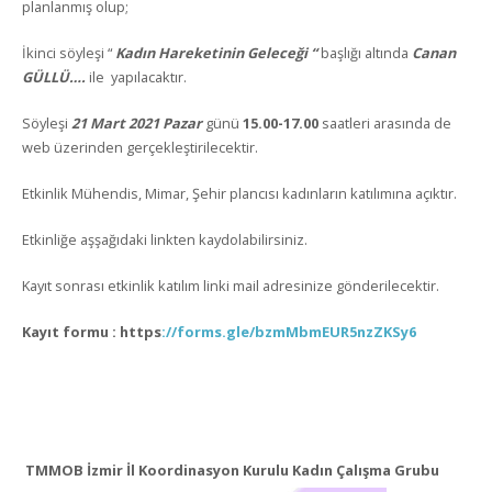
planlanmış olup;
İkinci söyleşi “
Kadın Hareketinin Geleceği “
başlığı altında
Canan
GÜLLÜ….
ile yapılacaktır.
Söyleşi
21 Mart
2021 Pazar
günü
15.00-17.00
saatleri arasında de
web üzerinden gerçekleştirilecektir.
Etkinlik Mühendis, Mimar, Şehir plancısı kadınların katılımına açıktır.
Etkinliğe aşşağıdaki linkten kaydolabilirsiniz.
Kayıt sonrası etkinlik katılım linki mail adresinize gönderilecektir.
Kayıt formu :
https
://forms.gle/bzmMbmEUR5nzZKSy6
TMMOB İzmir İl Koordinasyon Kurulu
Kadın Çalışma Grubu