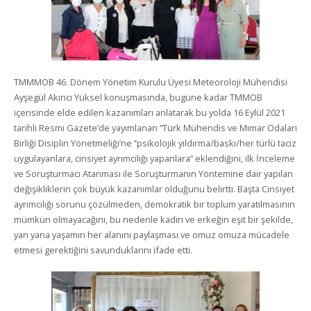
TMMMOB 46. Dönem Yönetim Kurulu Üyesi Meteoroloji Mühendisi
Ayşegül Akıncı Yüksel konuşmasında, bugüne kadar TMMOB
içerisinde elde edilen kazanımları anlatarak bu yolda 16 Eylül 2021
tarihli Resmi Gazete’de yayımlanan “Türk Mühendis ve Mimar Odaları
Birliği Disiplin Yönetmeliği’ne ‘’psikolojik yıldırma/baskı/her türlü taciz
uygulayanlara, cinsiyet ayrımcılığı yapanlara” eklendiğini, ilk İnceleme
ve Soruşturmacı Atanması ile Soruşturmanın Yöntemine dair yapılan
değişikliklerin çok büyük kazanımlar olduğunu belirtti. Başta Cinsiyet
ayrımcılığı sorunu çözülmeden, demokratik bir toplum yaratılmasının
mümkün olmayacağını, bu nedenle kadın ve erkeğin eşit bir şekilde,
yan yana yaşamın her alanını paylaşması ve omuz omuza mücadele
etmesi gerektiğini savunduklarını ifade etti.