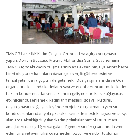
TMMOB İzmir İKK Kadın Çalışma Grubu adına açılış konuşmasını
yapan, Dönem Sözcüsü Makine Mühendisi Güniz Gacaner Emin,
TMMOB içindeki kadın çalışmalarının ana ekseninin, üyelerinin beşte
birini oluşturan kadınların dayanışmasını, örgütlenmesini ve
temsiliyetini daha güçlü hale getirmek, Oda çalışmalarında ve Oda
organlarına katılımda kadınların sayı ve etkinliklerini artırmak; kadın
hakları konusunda farkındalıklarının gelişmesine katkı sağlayacak
etkinlikler düzenlemek; kadınların mesleki, sosyal, kültürel,
dayanışmasını sağlayacak yönde projeler oluşturmanın yanı sıra,
kendi sorunlarından yola çıkarak ülkemizde mesleki, siyasi ve sosyal
alanlarda eksikliği duyulan “kadın politikalarının” oluşturulması
amaçlarını da taşıdığını vurguladı. Egemen sınıfın çıkarlarına hizmet
eden cinsiyet ayrımcılığı çözülmeden özgür ve eşit bir toplumun