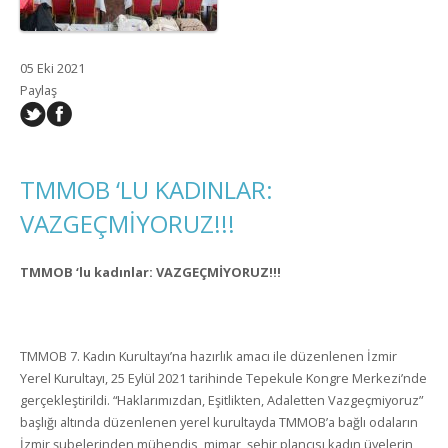
05 Eki 2021
Paylaş
TMMOB ‘LU KADINLAR:
VAZGEÇMİYORUZ!!!
TMMOB ‘lu kadınlar: VAZGEÇMİYORUZ!!!
TMMOB 7. Kadın Kurultayı’na hazırlık amacı ile düzenlenen İzmir
Yerel Kurultayı, 25 Eylül 2021 tarihinde Tepekule Kongre Merkezi’nde
gerçekleştirildi. “Haklarımızdan, Eşitlikten, Adaletten Vazgeçmiyoruz”
başlığı altında düzenlenen yerel kurultayda TMMOB’a bağlı odaların
İzmir şubelerinden mühendis, mimar, şehir plancısı kadın üyelerin