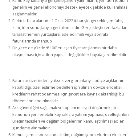
Kamu kaynaklarıyla gerçekleştirilen yatırımların, yeniden toplum
genelini ve genel ekonomiyi destekleyecek şekilde kullanılması
sağlanmalıdır.
Elektrik faturalarında 1 Ocak 2022 itibariyle gerçekleşen fahiş
zam, tüm sonuçlarıyla geri alınmalıdır. Gerçekleştirilen fazladan
tahsilat hemen yurttaşlara iade edilmeli veya sonraki
faturalarında mahsup
Bir gece de yüzde %100’leri aşan fiyat artışlarının bir daha
oluşmaması için acilen yapısal değişiklikler hayata geçirilmelidir.
Faturalar üzerinden, yüksek vergi oranlarıyla bütçe açıklarının
kapatıldığı, özelleştirme bedelleri için alınan dövize endeksli
kredilerin rahat ödenmesi için şirketlere kaynak aktarıldığı bu
dönem sonlandırılmalıdır.
Arz güvenliğini sağlamak ve toplam maliyeti düşürmek için
kamunun yenilenebilir kaynaklara yatırım yapması, özelleştirilen
üretim tesisleri ve dağıtım bölgelerinin kamulaştırılması acilen
gündeme alınmalıdır.
Kamulaştırma sonrasında iletim, dağıtım şebekelerinin eksikleri