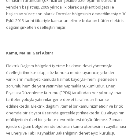
olmasının ardından çok hızlı bir şekilde özelleştirme sürecini
yeniden başlatmış, 2009 yılında ilk olarak Başkent bölgesi ile
başlatılan süreç son olarak Toroslar bölgesinin devredilmesiyle 30
Eylül 2013 tarihi itibariyle kamunun elinde bulunan bütün elektrik
dağıtım şirketleri özelleştirilmiştir.
Kamu, Malını Geri Alsın!
Elektrik Dağıtım bölgeleri işletme hakkının devri yöntemiyle
özelleştirilmekte olup, söz konusu model uyarınca; şirketler, -
varlıkların mülkiyeti kamuda kalmak kaydıyla- hem işletmeden
sorumlu hem de yeni yatırımları yapmakla yükümlüdür. Enerji
Piyasası Düzenleme Kurumu (EPDK) tarafından her yıl onaylanan
tarifeler yoluyla yatırımlar gene devlet tarafından finanse
edilmektedir. Elektrik dağıtımı, temel bir kamu hizmetidir ve kritik
önemde bir alt yapı üzerinde gerçekleştirilmektedir. Bu altyapının
mülkiyetinin özel bir şirkete devredilmesi düşünülemez. Zaman
içinde dağıtım bölgelerinde bulunan kamu otoritesinin zayıflaması
ve Enerji ve Tabii Kaynaklar Bakanlığının denetleyici kuruluşu