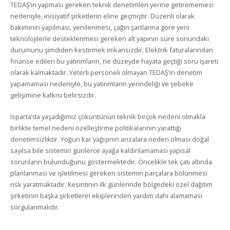
TEDAŞ’ın yapması gereken teknik denetimleri yerine getirememesi
nedeniyle, inisiyatif şirketlerin eline geçmiştir. Düzenli olarak
bakımının yapılması, yenilenmesi, çağın şartlarına göre yeni
teknolojilerle desteklenmesi gereken alt yapının süre sonundaki
durumunu şimdiden kestirmek imkansızdır. Elektrik faturalarından
finanse edilen bu yatırımların, ne düzeyde hayata geçtiği soru işareti
olarak kalmaktadır. Yeterli personeli olmayan TEDAŞ’ın denetim
yapamaması nedeniyle, bu yatırımların yerindeliği ve şebeke
gelişimine katkısı belirsizdir.
Isparta’da yaşadığımız çöküntünün teknik birçok nedeni olmakla
birlikte temel nedeni özelleştirme politikalarının yarattığı
denetimsizliktir. Yoğun kar yağışının arızalara neden olması doğal
sayılsa bile sistemin günlerce ayağa kaldırılamaması yapısal
sorunların bulunduğunu göstermektedir. Öncelikle tek çatı altında
planlanması ve işletilmesi gereken sistemin parçalara bölünmesi
risk yaratmaktadır. Kesintinin ilk günlerinde bölgedeki özel dağıtım
şirketinin başka şirketlerin ekiplerinden yardım dahi alamaması
sorgulanmalıdır.