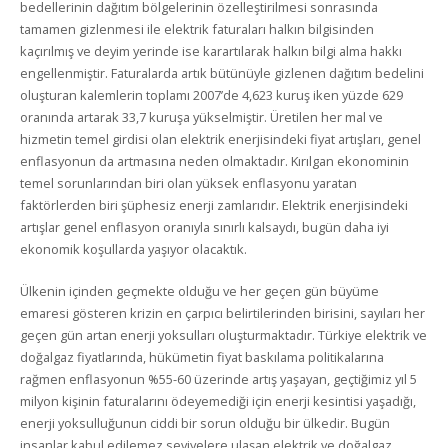
bedellerinin dağıtım bölgelerinin özelleştirilmesi sonrasında
tamamen gizlenmesi ile elektrik faturaları halkın bilgisinden
kaçırılmış ve deyim yerinde ise karartılarak halkın bilgi alma hakkı
engellenmiştir. Faturalarda artık bütünüyle gizlenen dağıtım bedelini
oluşturan kalemlerin toplamı 2007’de 4,623 kuruş iken yüzde 629
oranında artarak 33,7 kuruşa yükselmiştir. Üretilen her mal ve
hizmetin temel girdisi olan elektrik enerjisindeki fiyat artışları, genel
enflasyonun da artmasına neden olmaktadır. Kırılgan ekonominin
temel sorunlarından biri olan yüksek enflasyonu yaratan
faktörlerden biri şüphesiz enerji zamlarıdır. Elektrik enerjisindeki
artışlar genel enflasyon oranıyla sınırlı kalsaydı, bugün daha iyi
ekonomik koşullarda yaşıyor olacaktık.
Ülkenin içinden geçmekte olduğu ve her geçen gün büyüme
emaresi gösteren krizin en çarpıcı belirtilerinden birisini, sayıları her
geçen gün artan enerji yoksulları oluşturmaktadır. Türkiye elektrik ve
doğalgaz fiyatlarında, hükümetin fiyat baskılama politikalarına
rağmen enflasyonun %55-60 üzerinde artış yaşayan, geçtiğimiz yıl 5
milyon kişinin faturalarını ödeyemediği için enerji kesintisi yaşadığı,
enerji yoksulluğunun ciddi bir sorun olduğu bir ülkedir. Bugün
insanlar kabul edilemez seviyelere ulaşan elektrik ve doğalgaz