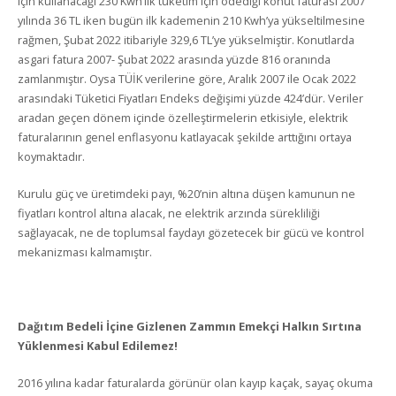
için kullanacağı 230 Kwh’lık tüketim için ödediği konut faturası 2007
yılında 36 TL iken bugün ilk kademenin 210 Kwh’ya yükseltilmesine
rağmen, Şubat 2022 itibariyle 329,6 TL’ye yükselmiştir. Konutlarda
asgari fatura 2007- Şubat 2022 arasında yüzde 816 oranında
zamlanmıştır. Oysa TÜİK verilerine göre, Aralık 2007 ile Ocak 2022
arasındaki Tüketici Fiyatları Endeks değişimi yüzde 424’dür. Veriler
aradan geçen dönem içinde özelleştirmelerin etkisiyle, elektrik
faturalarının genel enflasyonu katlayacak şekilde arttığını ortaya
koymaktadır.
Kurulu güç ve üretimdeki payı, %20’nin altına düşen kamunun ne
fiyatları kontrol altına alacak, ne elektrik arzında sürekliliği
sağlayacak, ne de toplumsal faydayı gözetecek bir gücü ve kontrol
mekanizması kalmamıştır.
Dağıtım Bedeli İçine Gizlenen Zammın Emekçi Halkın Sırtına
Yüklenmesi Kabul Edilemez!
2016 yılına kadar faturalarda görünür olan kayıp kaçak, sayaç okuma