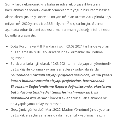
Son yıllarda ekonomik kriz bahane edilerek piyasa ihtiyacının
karşılanmasına yönelik olarak ormanlarımız yoğun bir üretim baskısı
3
altına alınmıştır. 15 yıl önce 13 milyon m
olan üretim 2017 yılında 18,5
3
3
milyon m
, 2020 yılında ise 28,5 milyon m
‘e çıkarılmıştır. Gelinen
aşamada odun üretimi baskısı ormanlarımızın geleceğini tehdit eder
boyutlara ulaşmıştır.
Doğa Koruma ve Milli Parklara ilişkin 03.03.2021 tarihinde yapılan
düzenleme ile Milli Parklar içerisindeki ormanlar da üretime
açılmıştır.
Sulak alanlarla ilgili olarak 19.03.2021 tarihinde yapılan yönetmelik
değişikliği ile koruma kavramı esnetilerek sulak alanlarda
“düzenlenen zorunlu altyapı projeleri haricinde, kamu yararı
kararı bulunan zorunlu altyapı projelerine, hazırlanacak
Ekosistem Değerlendirme Raporu doğrultusunda, ekosistem
bütünlüğünü telafi edici tedbirlerin alınması şartıyla
bakanlıkça izin verilir.”
İbaresi eklenerek sulak alanlarda bir
nevi yapılaşama kolaylaştırılmıştır
Geçtiğimiz günlerde(1 Mart 2022) Maden Yönetmeliğinde yapılan
değişiklikle Zeytin sahalarında da madencilik yapılmasına izin