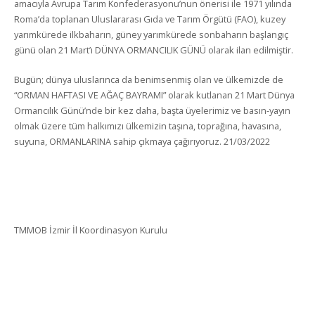
amacıyla Avrupa Tarım Konfederasyonu’nun önerisi ile 1971 yılında
Roma’da toplanan Uluslararası Gıda ve Tarım Örgütü (FAO), kuzey
yarımkürede ilkbaharın, güney yarımkürede sonbaharın başlangıç
günü olan 21 Mart’ı DÜNYA ORMANCILIK GÜNÜ olarak ilan edilmiştir.
Bugün; dünya uluslarınca da benimsenmiş olan ve ülkemizde de
“ORMAN HAFTASI VE AĞAÇ BAYRAMI” olarak kutlanan 21 Mart Dünya
Ormancılık Günü’nde bir kez daha, başta üyelerimiz ve basın-yayın
olmak üzere tüm halkımızı ülkemizin taşına, toprağına, havasına,
suyuna, ORMANLARINA sahip çıkmaya çağırıyoruz. 21/03/2022
TMMOB İzmir İl Koordinasyon Kurulu