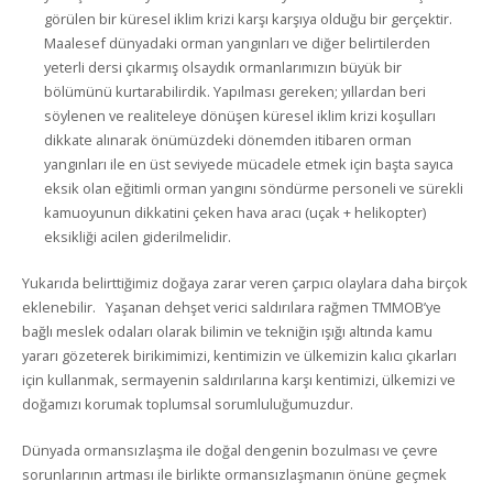
görülen bir küresel iklim krizi karşı karşıya olduğu bir gerçektir.
Maalesef dünyadaki orman yangınları ve diğer belirtilerden
yeterli dersi çıkarmış olsaydık ormanlarımızın büyük bir
bölümünü kurtarabilirdik. Yapılması gereken; yıllardan beri
söylenen ve realiteleye dönüşen küresel iklim krizi koşulları
dikkate alınarak önümüzdeki dönemden itibaren orman
yangınları ile en üst seviyede mücadele etmek için başta sayıca
eksik olan eğitimli orman yangını söndürme personeli ve sürekli
kamuoyunun dikkatini çeken hava aracı (uçak + helikopter)
eksikliği acilen giderilmelidir.
Yukarıda belirttiğimiz doğaya zarar veren çarpıcı olaylara daha birçok
eklenebilir. Yaşanan dehşet verici saldırılara rağmen TMMOB’ye
bağlı meslek odaları olarak bilimin ve tekniğin ışığı altında kamu
yararı gözeterek birikimimizi, kentimizin ve ülkemizin kalıcı çıkarları
için kullanmak, sermayenin saldırılarına karşı kentimizi, ülkemizi ve
doğamızı korumak toplumsal sorumluluğumuzdur.
Dünyada ormansızlaşma ile doğal dengenin bozulması ve çevre
sorunlarının artması ile birlikte ormansızlaşmanın önüne geçmek