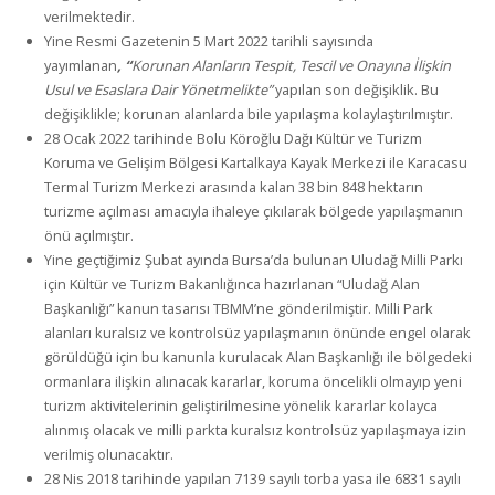
verilmektedir.
Yine Resmi Gazetenin 5 Mart 2022 tarihli sayısında
yayımlanan
, “
Korunan Alanların Tespit, Tescil ve Onayına İlişkin
Usul ve Esaslara Dair Yönetmelikte”
yapılan son değişiklik. Bu
değişiklikle; korunan alanlarda bile yapılaşma kolaylaştırılmıştır.
28 Ocak 2022 tarihinde Bolu Köroğlu Dağı Kültür ve Turizm
Koruma ve Gelişim Bölgesi Kartalkaya Kayak Merkezi ile Karacasu
Termal Turizm Merkezi arasında kalan 38 bin 848 hektarın
turizme açılması amacıyla ihaleye çıkılarak bölgede yapılaşmanın
önü açılmıştır.
Yine geçtiğimiz Şubat ayında Bursa’da bulunan Uludağ Milli Parkı
için Kültür ve Turizm Bakanlığınca hazırlanan “Uludağ Alan
Başkanlığı” kanun tasarısı TBMM’ne gönderilmiştir. Milli Park
alanları kuralsız ve kontrolsüz yapılaşmanın önünde engel olarak
görüldüğü için bu kanunla kurulacak Alan Başkanlığı ile bölgedeki
ormanlara ilişkin alınacak kararlar, koruma öncelikli olmayıp yeni
turizm aktivitelerinin geliştirilmesine yönelik kararlar kolayca
alınmış olacak ve milli parkta kuralsız kontrolsüz yapılaşmaya izin
verilmiş olunacaktır.
28 Nis 2018 tarihinde yapılan 7139 sayılı torba yasa ile 6831 sayılı