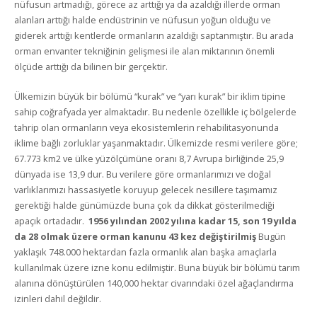
nüfusun artmadığı, görece az arttığı ya da azaldığı illerde orman
alanları arttığı halde endüstrinin ve nüfusun yoğun olduğu ve
giderek arttığı kentlerde ormanların azaldığı saptanmıştır. Bu arada
orman envanter tekniğinin gelişmesi ile alan miktarının önemli
ölçüde arttığı da bilinen bir gerçektir.
Ülkemizin büyük bir bölümü “kurak” ve “yarı kurak” bir iklim tipine
sahip coğrafyada yer almaktadır. Bu nedenle özellikle iç bölgelerde
tahrip olan ormanların veya ekosistemlerin rehabilitasyonunda
iklime bağlı zorluklar yaşanmaktadır. Ülkemizde resmi verilere göre;
67.773 km2 ve ülke yüzölçümüne oranı 8,7 Avrupa birliğinde 25,9
dünyada ise 13,9 dur. Bu verilere göre ormanlarımızı ve doğal
varlıklarımızı hassasiyetle koruyup gelecek nesillere taşımamız
gerektiği halde günümüzde buna çok da dikkat gösterilmediği
apaçık ortadadır.
1956 yılından 2002 yılına kadar 15, son 19 yılda
da 28 olmak üzere orman kanunu 43 kez değiştirilmiş
Bugün
yaklaşık 748.000 hektardan fazla ormanlık alan başka amaçlarla
kullanılmak üzere izne konu edilmiştir. Buna büyük bir bölümü tarım
alanına dönüştürülen 140,000 hektar civarındaki özel ağaçlandırma
izinleri dahil değildir.