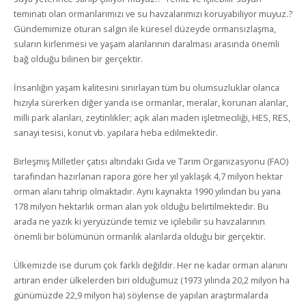
teminatı olan ormanlarımızı ve su havzalarımızı koruyabiliyor muyuz.?
Gündemimize oturan salgın ile küresel düzeyde ormansızlaşma,
suların kirlenmesi ve yaşam alanlarının daralması arasında önemli
bağ olduğu bilinen bir gerçektir.
İnsanlığın yaşam kalitesini sınırlayan tüm bu olumsuzluklar olanca
hızıyla sürerken diğer yanda ise ormanlar, meralar, korunan alanlar,
milli park alanları, zeytinlikler; açık alan maden işletmeciliği, HES, RES,
sanayi tesisi, konut vb. yapılara heba edilmektedir.
Birleşmiş Milletler çatısı altındaki Gıda ve Tarım Organizasyonu (FAO)
tarafından hazırlanan rapora göre her yıl yaklaşık 4,7 milyon hektar
orman alanı tahrip olmaktadır. Aynı kaynakta 1990 yılından bu yana
178 milyon hektarlık orman alan yok olduğu belirtilmektedir. Bu
arada ne yazık ki yeryüzünde temiz ve içilebilir su havzalarının
önemli bir bölümünün ormanlık alanlarda olduğu bir gerçektir.
Ülkemizde ise durum çok farklı değildir. Her ne kadar orman alanını
artıran ender ülkelerden biri olduğumuz (1973 yılında 20,2 milyon ha
günümüzde 22,9 milyon ha) söylense de yapılan araştırmalarda