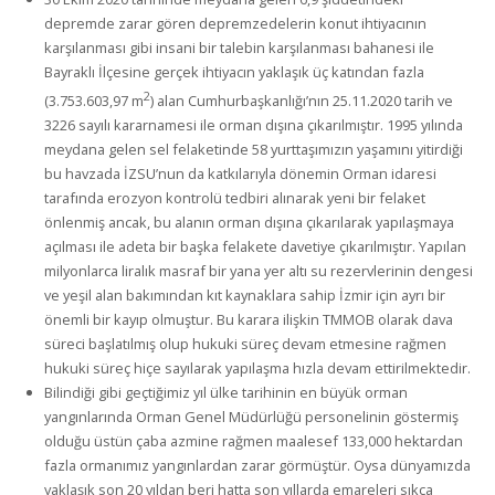
depremde zarar gören depremzedelerin konut ihtiyacının
karşılanması gibi insani bir talebin karşılanması bahanesi ile
Bayraklı İlçesine gerçek ihtiyacın yaklaşık üç katından fazla
2
(3.753.603,97 m
) alan Cumhurbaşkanlığı’nın 25.11.2020 tarih ve
3226 sayılı kararnamesi ile orman dışına çıkarılmıştır. 1995 yılında
meydana gelen sel felaketinde 58 yurttaşımızın yaşamını yitirdiği
bu havzada İZSU’nun da katkılarıyla dönemin Orman idaresi
tarafında erozyon kontrolü tedbiri alınarak yeni bir felaket
önlenmiş ancak, bu alanın orman dışına çıkarılarak yapılaşmaya
açılması ile adeta bir başka felakete davetiye çıkarılmıştır. Yapılan
milyonlarca liralık masraf bir yana yer altı su rezervlerinin dengesi
ve yeşil alan bakımından kıt kaynaklara sahip İzmir için ayrı bir
önemli bir kayıp olmuştur. Bu karara ilişkin TMMOB olarak dava
süreci başlatılmış olup hukuki süreç devam etmesine rağmen
hukuki süreç hiçe sayılarak yapılaşma hızla devam ettirilmektedir.
Bilindiği gibi geçtiğimiz yıl ülke tarihinin en büyük orman
yangınlarında Orman Genel Müdürlüğü personelinin göstermiş
olduğu üstün çaba azmine rağmen maalesef 133,000 hektardan
fazla ormanımız yangınlardan zarar görmüştür. Oysa dünyamızda
yaklaşık son 20 yıldan beri hatta son yıllarda emareleri sıkça