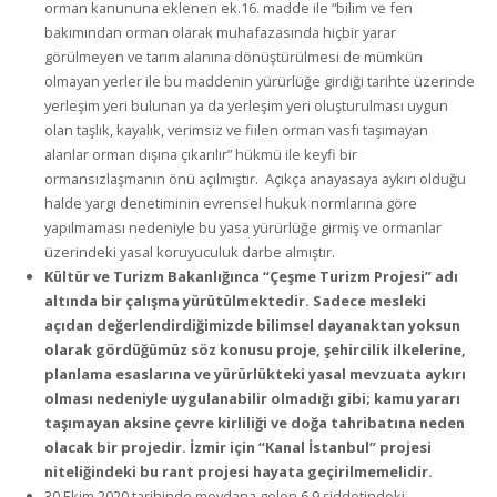
orman kanununa eklenen ek.16. madde ile “bilim ve fen
bakımından orman olarak muhafazasında hiçbir yarar
görülmeyen ve tarım alanına dönüştürülmesi de mümkün
olmayan yerler ile bu maddenin yürürlüğe girdiği tarihte üzerinde
yerleşim yeri bulunan ya da yerleşim yeri oluşturulması uygun
olan taşlık, kayalık, verimsiz ve fiilen orman vasfı taşımayan
alanlar orman dışına çıkarılır” hükmü ile keyfi bir
ormansızlaşmanın önü açılmıştır. Açıkça anayasaya aykırı olduğu
halde yargı denetiminin evrensel hukuk normlarına göre
yapılmaması nedeniyle bu yasa yürürlüğe girmiş ve ormanlar
üzerindeki yasal koruyuculuk darbe almıştır.
Kültür ve Turizm Bakanlığınca “Çeşme Turizm Projesi” adı
altında bir çalışma yürütülmektedir. Sadece mesleki
açıdan değerlendirdiğimizde bilimsel dayanaktan yoksun
olarak gördüğümüz söz konusu proje, şehircilik ilkelerine,
planlama esaslarına ve yürürlükteki yasal mevzuata aykırı
olması nedeniyle uygulanabilir olmadığı gibi; kamu yararı
taşımayan aksine çevre kirliliği ve doğa tahribatına neden
olacak bir projedir. İzmir için “Kanal İstanbul” projesi
niteliğindeki bu rant projesi hayata geçirilmemelidir.
30 Ekim 2020 tarihinde meydana gelen 6,9 şiddetindeki