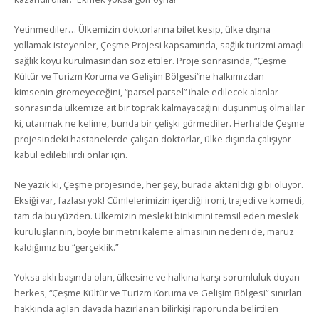
Yetinmediler… Ülkemizin doktorlarına bilet kesip, ülke dışına
yollamak isteyenler, Çeşme Projesi kapsamında, sağlık turizmi amaçlı
sağlık köyü kurulmasından söz ettiler. Proje sonrasında, “Çeşme
Kültür ve Turizm Koruma ve Gelişim Bölgesi”ne halkımızdan
kimsenin giremeyeceğini, “parsel parsel” ihale edilecek alanlar
sonrasında ülkemize ait bir toprak kalmayacağını düşünmüş olmalılar
ki, utanmak ne kelime, bunda bir çelişki görmediler. Herhalde Çeşme
projesindeki hastanelerde çalışan doktorlar, ülke dışında çalışıyor
kabul edilebilirdi onlar için.
Ne yazık ki, Çeşme projesinde, her şey, burada aktarıldığı gibi oluyor.
Eksiği var, fazlası yok! Cümlelerimizin içerdiği ironi, trajedi ve komedi,
tam da bu yüzden. Ülkemizin mesleki birikimini temsil eden meslek
kuruluşlarının, böyle bir metni kaleme almasının nedeni de, maruz
kaldığımız bu “gerçeklik.”
Yoksa aklı başında olan, ülkesine ve halkına karşı sorumluluk duyan
herkes, “Çeşme Kültür ve Turizm Koruma ve Gelişim Bölgesi” sınırları
hakkında açılan davada hazırlanan bilirkişi raporunda belirtilen