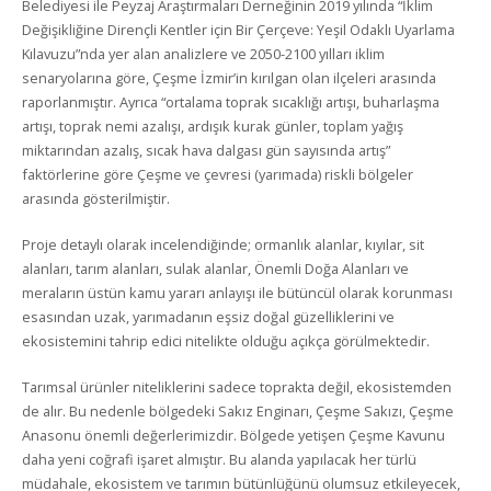
Belediyesi ile Peyzaj Araştırmaları Derneğinin 2019 yılında “İklim
Değişikliğine Dirençli Kentler için Bir Çerçeve: Yeşil Odaklı Uyarlama
Kılavuzu”nda yer alan analizlere ve 2050-2100 yılları iklim
senaryolarına göre, Çeşme İzmir’in kırılgan olan ilçeleri arasında
raporlanmıştır. Ayrıca “ortalama toprak sıcaklığı artışı, buharlaşma
artışı, toprak nemi azalışı, ardışık kurak günler, toplam yağış
miktarından azalış, sıcak hava dalgası gün sayısında artış”
faktörlerine göre Çeşme ve çevresi (yarımada) riskli bölgeler
arasında gösterilmiştir.
Proje detaylı olarak incelendiğinde; ormanlık alanlar, kıyılar, sit
alanları, tarım alanları, sulak alanlar, Önemli Doğa Alanları ve
meraların üstün kamu yararı anlayışı ile bütüncül olarak korunması
esasından uzak, yarımadanın eşsiz doğal güzelliklerini ve
ekosistemini tahrip edici nitelikte olduğu açıkça görülmektedir.
Tarımsal ürünler niteliklerini sadece toprakta değil, ekosistemden
de alır. Bu nedenle bölgedeki Sakız Enginarı, Çeşme Sakızı, Çeşme
Anasonu önemli değerlerimizdir. Bölgede yetişen Çeşme Kavunu
daha yeni coğrafi işaret almıştır. Bu alanda yapılacak her türlü
müdahale, ekosistem ve tarımın bütünlüğünü olumsuz etkileyecek,