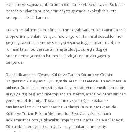
habitatın ve sayısız canlı türünün ölümüne sebep olacaktır. Bu kadar
hassas bir alanda bu projenin hayata geçmesi ekolojik felakete
sebep olacak bir karardır.
Turizm ile kalkınma hedefini; Turizm Teşvik Kanunu kapsamında rant
projelerinin planlanması şeklinde öngören’, tarımsal destekleri her
geçen yıl azaltan, tarımı ve sanayiyi dışarıya bağımlı kılan, özellikle
iklimsel krizin bu derece tırmanışta olduğu süreçte doğayı
sömürülmesi gereken bir meta olarak gören bu aklı gayet iyi
tanıyoruz.
Bu akıl ilk adımını, “Çeşme Kültür ve Turizm Koruma ve Gelişim
Bölgesi”nin 2019 yılının Eylül ayında Resmi Gazete’de ilan edilmesi ile
atılmıştı. Bu adımı, merkezi iktidar ile yerel yönetim temsilcilerinin bir
araya geldiği bilgilendirme toplantıları izlemiş, arada bölgenin sınırları
yeniden belirlenmişti. Toplantıların ev sahipliği ise bakanlık
tarafından İzmir Ticaret Odası’na verilmişti. Bunun gerekçesi de
Kültür ve Turizm Bakanı Mehmet Nuri Ersoy’un yakın zamanlı
açıklamasında ortaya çıkacaktı: Proje “parsel parsel ihale edilecek”ti.
Tüccarlıkta deneyim önemliydi ve sayın bakan, bunu en iyi