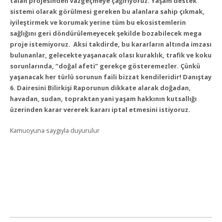
talan projesinden vazgeçmeye çağırıyoruz. Yaşam destek
sistemi olarak görülmesi gereken bu alanlara sahip çıkmak,
iyileştirmek ve korumak yerine tüm bu ekosistemlerin
sağlığını geri döndürülemeyecek şekilde bozabilecek mega
proje istemiyoruz. Aksi takdirde, bu kararların altında imzası
bulunanlar, gelecekte yaşanacak olası kuraklık, trafik ve koku
sorunlarında, “doğal afeti” gerekçe gösteremezler. Çünkü
yaşanacak her türlü sorunun faili bizzat kendileridir! Danıştay
6. Dairesini Bilirkişi Raporunun dikkate alarak doğadan,
havadan, sudan, topraktan yani yaşam hakkının kutsallığı
üzerinden karar vererek kararı iptal etmesini istiyoruz.
Kamuoyuna saygıyla duyurulur