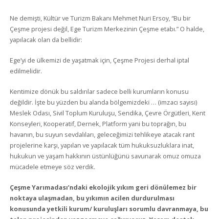
Ne demişti, Kültür ve Turizm Bakanı Mehmet Nuri Ersoy, “Bu bir
Çeşme projesi değil, Ege Turizm Merkezinin Çeşme etabı.” O halde,
yapılacak olan da bellidir:
Ege’yi de ülkemizi de yaşatmak için, Çeşme Projesi derhal iptal
edilmelidir.
Kentimize dönük bu saldırılar sadece belli kurumların konusu
değildir. İşte bu yüzden bu alanda bölgemizdeki … (imzacı sayısı)
Meslek Odası, Sivil Toplum Kuruluşu, Sendika, Çevre Örgütleri, Kent
Konseyleri, Kooperatif, Dernek, Platform yani bu toprağın, bu
havanın, bu suyun sevdalıları, geleceğimizi tehlikeye atacak rant
projelerine karşı, yapılan ve yapılacak tüm hukuksuzluklara inat,
hukukun ve yaşam hakkının üstünlüğünü savunarak omuz omuza
mücadele etmeye söz verdik.
Çeşme Yarımadası’ndaki ekolojik yıkım geri dönülemez bir
noktaya ulaşmadan, bu yıkımın acilen durdurulması
konusunda yetkili kurum/ kuruluşları sorumlu davranmaya, bu