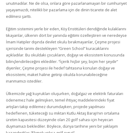
unutmadılar. Ne de olsa, onlara göre pazarlanamayan bir cumhuriyet
yaşayamazdı, nitelikli bir pazarlama için de dinin ticarete de alet
edilmesi şarttı.
Eğitim sistemini yerle bir eden, Köy Enstitüleri dendiğinde kulaklarını
tıkayanlar, ülkenin dört bir yanında eğitimi özelleştiren ve neredeyse
İmam Hatipler dışında devlet okulu bırakmayanlar, Çeşme projesi
içerisinde tarımı destekleyen “Green School” kuracaklarını
açıkladılar. Bu okuldaki çocukların, doğayı ve ekosistem konusunda
bilinçlendirileceğini eklediler. “İçerik hiçbir şey, biçim her şeydir”
diyenler, Çeşme projesi ile hedef tahtasına konulan doğayı ve
ekosistemi, maket haline getirip okulda korunabileceğine
inanmamızı istediler.
Ülkemizde yağ kuyrukları oluşurken, doğalgaz ve elektrik faturaları
ödenemez hale gelmişken, temel ihtiyaç maddelerindeki fiyat
artışları takip edilemez durumdayken, projede yapılması
hedeflenen, tüketeceği su miktarı Kutlu Aktaş Barajı’nın ortalama
üretim kapasitesi düzeyinde olan 20 golf sahası için heyecan
duymamazı beklediler. Böylece, dünya tarihine yeni bir yaklaşım
kazandırdılar: “Ekmek yoksa golf oyna!”