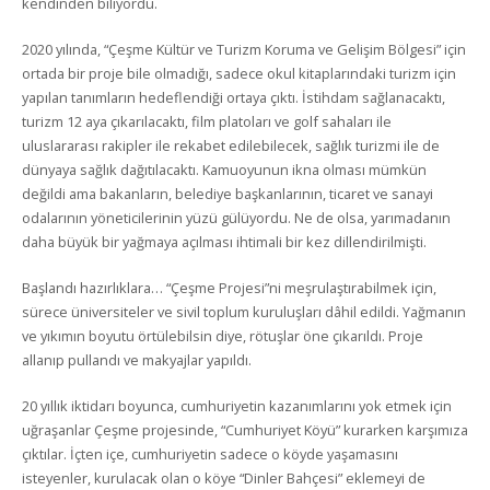
kendinden biliyordu.
2020 yılında, “Çeşme Kültür ve Turizm Koruma ve Gelişim Bölgesi” için
ortada bir proje bile olmadığı, sadece okul kitaplarındaki turizm için
yapılan tanımların hedeflendiği ortaya çıktı. İstihdam sağlanacaktı,
turizm 12 aya çıkarılacaktı, film platoları ve golf sahaları ile
uluslararası rakipler ile rekabet edilebilecek, sağlık turizmi ile de
dünyaya sağlık dağıtılacaktı. Kamuoyunun ikna olması mümkün
değildi ama bakanların, belediye başkanlarının, ticaret ve sanayi
odalarının yöneticilerinin yüzü gülüyordu. Ne de olsa, yarımadanın
daha büyük bir yağmaya açılması ihtimali bir kez dillendirilmişti.
Başlandı hazırlıklara… “Çeşme Projesi”ni meşrulaştırabilmek için,
sürece üniversiteler ve sivil toplum kuruluşları dâhil edildi. Yağmanın
ve yıkımın boyutu örtülebilsin diye, rötuşlar öne çıkarıldı. Proje
allanıp pullandı ve makyajlar yapıldı.
20 yıllık iktidarı boyunca, cumhuriyetin kazanımlarını yok etmek için
uğraşanlar Çeşme projesinde, “Cumhuriyet Köyü” kurarken karşımıza
çıktılar. İçten içe, cumhuriyetin sadece o köyde yaşamasını
isteyenler, kurulacak olan o köye “Dinler Bahçesi” eklemeyi de